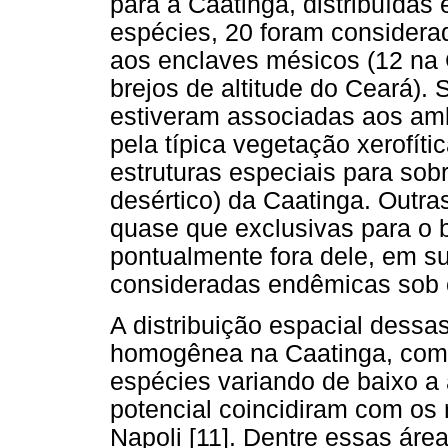
para a Caatinga, distribuídas 
espécies, 20 foram considerad
aos enclaves mésicos (12 na
brejos de altitude do Ceará)
estiveram associadas aos amb
pela típica vegetação xerofít
estruturas especiais para sob
desértico) da Caatinga. Outra
quase que exclusivas para o 
pontualmente fora dele, em s
consideradas endêmicas sob cr
A distribuição espacial dessa
homogênea na Caatinga, com v
espécies variando de baixo a 
potencial coincidiram com os 
Napoli [11]. Dentre essas ár