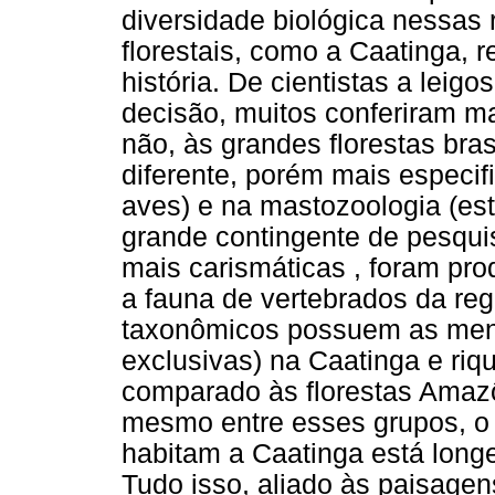
diversidade biológica nessas
florestais, como a Caatinga,
história. De cientistas a leig
decisão, muitos conferiram m
não, às grandes florestas bra
diferente, porém mais especif
aves) e na mastozoologia (es
grande contingente de pesqu
mais carismáticas , foram pro
a fauna de vertebrados da re
taxonômicos possuem as men
exclusivas) na Caatinga e ri
comparado às florestas Amazô
mesmo entre esses grupos, o 
habitam a Caatinga está long
Tudo isso, aliado às paisagen