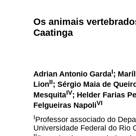
Os animais vertebrad
Caatinga
I
Adrian Antonio Garda
; Marí
II
Lion
; Sérgio Maia de Queir
IV
Mesquita
; Helder Farias P
VI
Felgueiras Napoli
I
Professor associado do Depa
Universidade Federal do Rio 
II