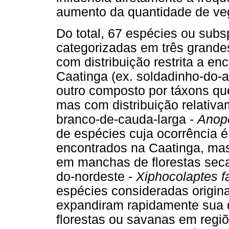
aumento da quantidade de veg
Do total, 67 espécies ou subs
categorizadas em três grande
com distribuição restrita a en
Caatinga (ex. soldadinho-do-a
outro composto por táxons qu
mas com distribuição relativa
branco-de-cauda-larga -
Anope
de espécies cuja ocorrência 
encontrados na Caatinga, ma
em manchas de florestas seca
do-nordeste -
Xiphocolaptes fa
espécies consideradas origi
expandiram rapidamente sua di
florestas ou savanas em regi