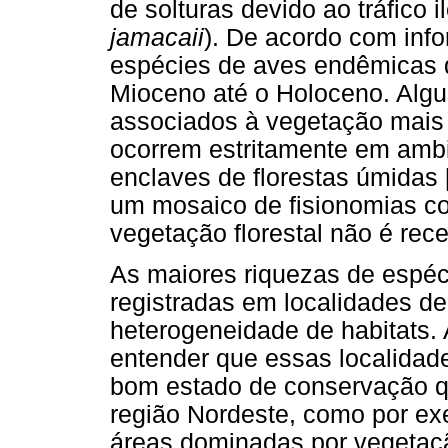
de solturas devido ao tráfico i
jamacaii
). De acordo com inf
espécies de aves endêmicas 
Mioceno até o Holoceno. Al
associados à vegetação mais 
ocorrem estritamente em ambie
enclaves de florestas úmidas 
um mosaico de fisionomias c
vegetação florestal não é rec
As maiores riquezas de espéci
registradas em localidades d
heterogeneidade de habitats.
entender que essas localida
bom estado de conservação q
região Nordeste, como por ex
áreas dominadas por vegetaç