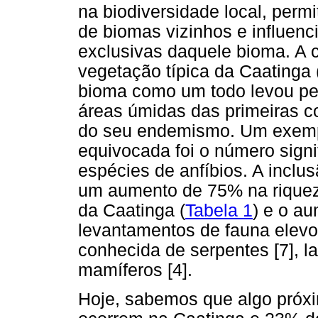
na biodiversidade local, perm
de biomas vizinhos e influen
exclusivas daquele bioma. A
vegetação típica da Caatinga 
bioma como um todo levou pes
áreas úmidas das primeiras c
do seu endemismo. Um exempl
equivocada foi o número sign
espécies de anfíbios. A inclu
um aumento de 75% na riquez
da Caatinga (
Tabela 1
) e o a
levantamentos de fauna elevo
conhecida de serpentes [7], l
mamíferos [4].
Hoje, sabemos que algo próxi