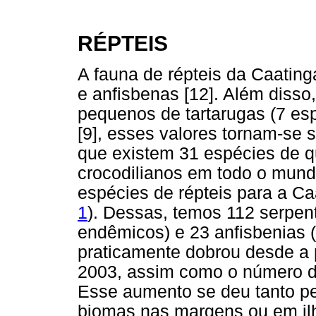
RÉPTEIS
A fauna de répteis da Caatinga
e anfisbenas [12]. Além diss
pequenos de tartarugas (7 esp
[9], esses valores tornam-se 
que existem 31 espécies de qu
crocodilianos em todo o mun
espécies de répteis para a C
1
). Dessas, temos 112 serpen
endêmicos) e 23 anfisbenias 
praticamente dobrou desde a 
2003, assim como o número d
Esse aumento se deu tanto pe
biomas nas margens ou em il