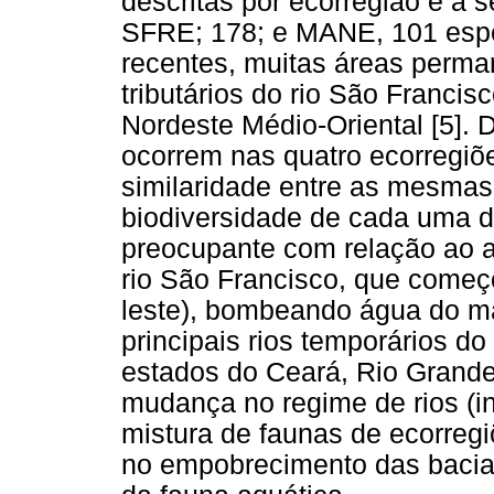
descritas por ecorregião é a
SFRE; 178; e MANE, 101 espéc
recentes, muitas áreas perm
tributários do rio São Francis
Nordeste Médio-Oriental [5]. 
ocorrem nas quatro ecorregiõ
similaridade entre as mesma
biodiversidade de cada uma de
preocupante com relação ao a
rio São Francisco, que começ
leste), bombeando água do ma
principais rios temporários d
estados do Ceará, Rio Grande
mudança no regime de rios (in
mistura de faunas de ecorregi
no empobrecimento das bacia