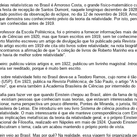
ideias relativísticas no Brasil é Amoroso Costa, o grande físico-matemático c
 a festa de recepção de Santos Dumont, naquele longínquo dezembro de 1928
ultado positivo da observação do eclipse, no dia 12 de novembro de 1919, A
ue demostra seu conhecimento prévio da teoria da relatividade. Por isto, pen
á eram conhecidas antes de 1919.
rofessor da Escola Politécnica, foi o primeiro a fornecer informações mais de
a de Ciências
em 1920, mas que foram escritos em 1919, sem ter conhecimen
rto Marinho escreveu um artigo de divulgação que foi publicado pela
Revista 
No artigo escrito em 1919 ele cita oito livros sobre relatividade; na nota biogr
encontramos a afirmação de que "a coleção de livros de Roberto Marinho era e
e havia de melhor sobre relatividade".
iro: publicou vários artigos e, em 1922, publicou um livrinho magistral:
Intro
ia ser reeditado, porque é muito bem escrito.
al sobre relatividade feito no Brasil deve-se a Teodoro Ramos, cujo nome é tã
o (USP). Em 1923, publica na
Revista Politécnica
, de São Paulo, o artigo "A t
ênio", que envia também à Academia Brasileira de Ciências por intermédio do
afia para fazer ver que quando Einstein chegou ao Brasil, além da fama de tip
e, existiam pessoas que conheciam suas teorias, que estavam interessadas na
ionar, numa perspectiva um pouco diferente, Pontes de Miranda, o jurista, fil
sileira de Letras. Ele introduziu em seu livro
Sistema de ciência positiva do 
relatividade. O mais interessante é que ele manteve correspondência com Ei
s implicações metafísicas da teoria da relatividade geral, e o próprio Einste
acional de Filosofia, realizado em Nápoles em maio de 1924. Quando Einstei
discutiram o tema; cada um acabou mantendo o próprio ponto de vista.
in veio ao Brasil. Mas por quê? Na realidade, essa viagem foi organizada pe