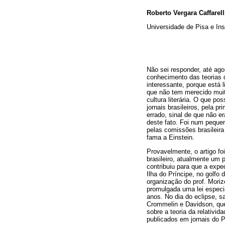
Roberto Vergara Caffarell
Universidade de Pisa e Ins
Não sei responder, até agor
conhecimento das teorias 
interessante, porque está l
que não tem merecido muit
cultura literária. O que po
jornais brasileiros, pela p
errado, sinal de que não e
deste fato. Foi num peque
pelas comissões brasileira
fama a Einstein.
Provavelmente, o artigo foi
brasileiro, atualmente um
contribuiu para que a expe
Ilha do Príncipe, no golfo 
organização do prof. Mori
promulgada uma lei especi
anos. No dia do eclipse, sa
Crommelin e Davidson, que
sobre a teoria da relativi
publicados em jornais do P