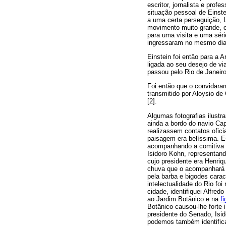
escritor, jornalista e pro
situação pessoal de Einst
a uma certa perseguição, 
movimento muito grande, 
para uma visita e uma séri
ingressaram no mesmo dia 
Einstein foi então para a
ligada ao seu desejo de vi
passou pelo Rio de Janeir
Foi então que o convidara
transmitido por Aloysio de
[2].
Algumas fotografias ilust
ainda a bordo do navio Ca
realizassem contatos ofici
paisagem era belíssima. Es
acompanhando a comitiva qu
Isidoro Kohn, representand
cujo presidente era Henriq
chuva que o acompanhará d
pela barba e bigodes carac
intelectualidade do Rio fo
cidade, identifiquei Alfre
ao Jardim Botânico e na
fi
Botânico causou-lhe forte
presidente do Senado, Isid
podemos também identifica