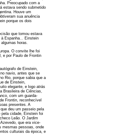
manha. Preocupado com a
já estava sendo submetido
gentina. Houve um
obtiveram sua anuência
tein porque os dois
decisão que tomou estava
i à Espanha... Einstein
r algumas horas.
opa. O convite lhe foi
, e por Paulo de Frontin
utógrafo de Einstein,
no navio, antes que se
 no Rio, porque sabia que a
ue de Einstein,
ito elegante, e logo atrás
 Brasileira de Ciências,
anco, com um guarda-
e Frontin, reconhecível
oas presentes. A
em que deu um passeio pela
pela cidade, Einstein foi
Pacheco Leão. O Jardim
 Azevedo, que era vice-
as mesmas pessoas, onde
ntos culturais da época, e