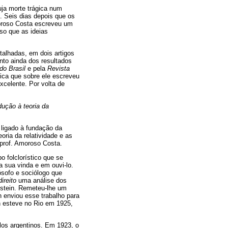
uja morte trágica num
. Seis dias depois que os
moroso Costa escreveu um
so que as ideias
talhadas, em dois artigos
to ainda dos resultados
do Brasil
e pela
Revista
áfica que sobre ele escreveu
xcelente. Por volta de
dução à teoria da
o ligado à fundação da
eoria da relatividade e as
 prof. Amoroso Costa.
o folclorístico que se
 sua vinda e em ouvi-lo.
ósofo e sociólogo que
direito
uma análise dos
nstein. Remeteu-lhe um
in enviou esse trabalho para
n esteve no Rio em 1925,
los argentinos. Em 1923, o