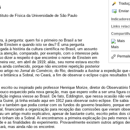
Traduç
i
Enviar 
tituto de Física da Universidade de São Paulo
Indicadore
Links rela
Compartilh
a, à pergunta: quem foi o primeiro no Brasil a ter
Mais
de Einstein e quando isto se deu? É uma pergunta
Mais
igada à história da cultura científica no Brasil, um assunto
a atenção, comparado, por exemplo, com o interesse pela
Permali
sso dizer a respeito é que encontrei o nome de Einstein em
rimeira vez, em abril de 1919; aliás, seu nome estava escrito
ra ainda conhecido, porque não encontrei repetição posterior
no artigo no
Jornal do Comércio
, do Rio, destinado a ilustrar a expedição que
 e britânica a Sobral, no Ceará, a fim de observar o eclipse cujos resultados 
 escrito ou inspirado pelo professor Henrique Morize, diretor do Observatório
 pouco esquecido pela nova geração, mas que espero volte a ser uma figura c
dição inglesa viesse ao Brasil. De fato, Eddington, que nessa ocasião não vei
da Guiné, já tinha estado aqui em 1912 para observar outro eclipse. Ele sabia
ze e também que podia contar com os fundos do governo brasileiro, porque e
al, financiando a organização para recepção das comissões que vieram obse
iu um artigo muito explicativo, apesar de bastante curto, escrito pelos dois ci
 tinham ido a Sobral. Aí encontramos a primeira explicação (ou pelo menos 
dade e as finalidades do experimento. Provavelmente existem outros artigos de
ará, mas ainda não os encontrei.