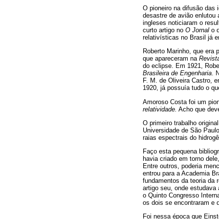
O pioneiro na difusão das 
desastre de avião enlutou
ingleses noticiaram o res
curto artigo no
O Jornal
o q
relativísticas no Brasil j
Roberto Marinho, que era p
que apareceram na
Revist
do eclipse. Em 1921, Robe
Brasileira de Engenharia
. 
F. M. de Oliveira Castro, 
1920, já possuía tudo o qu
Amoroso Costa foi um pione
relatividade.
Acho que dever
O primeiro trabalho origin
Universidade de São Paul
raias espectrais do hidrog
Faço esta pequena bibliogr
havia criado em torno del
Entre outros, poderia menc
entrou para a Academia Bra
fundamentos da teoria da 
artigo seu, onde estudava a
o Quinto Congresso Intern
os dois se encontraram e 
Foi nessa época que Einste