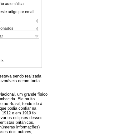
ão automática
este artigo por email
s
cionados
ar
nk
 estava sendo realizada
favoráveis deram tanta
 Nacional, um grande físico
onhecida. Ele muito
o ao Brasil, tendo ido à
 que podia confiar na
m 1912 e em 1919 foi
rvar os eclipses desses
entistas britânicos,
inúmeras informações)
sses dois autores,