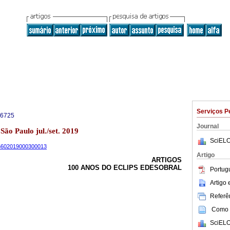
Serviços P
-6725
Journal
 São Paulo jul./set. 2019
SciELO
-66602019000300013
Artigo
ARTIGOS
100 ANOS DO ECLIPS EDESOBRAL
Portug
Artigo
Referên
Como c
SciELO