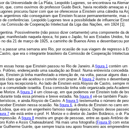
fessor da Universidade de La Plata, Leopoldo Lugones, se encontrava na Ale
ein, que, como ouvimos do professor Guido Beck, havia recebido ameaças e 
Lugones procurou fazer com que se oferecesse a Einstein uma cátedra na Ar
os argentinos não conseguiram que Einstein ficasse permanentemente, mas 
e de conferências. Leopoldo Lugones teve a possibilidade de influenciar Eins
na Comissão de Cooperação Intelectual da Liga das Nações, em 1924 [1].
 Argentina. Possivelmente (não posso dizer certamente) uma componente da 
ajar, manifestado naquela época, foi para o Japão, foi aos Estados Unidos, fo
o no dia 21 de março de 1925, a caminho de Buenos Aires e desembarcou po
m a passar uma semana ano Rio, por ocasião de sua viagem de regresso à Eur
 Castro, que era o integrante brasileiro da Comissão de Cooperação Intelectual
ram essas horas que Einstein passou no Rio de Janeiro. A
figura 1
contém um a
p. Polônio, endereçando uma saudação ao Brasil. Numa entrevista concedida 
ais, Einstein já tinha manifestado a intenção de, na volta, passar alguns dias
tá claro que ele aceitou o convite com prazer. A
figura 2
ilustra o desembarq
e fora recepcioná-lo. Ao lado de Einstein está Aloysio de Castro, sempre mu
o a comunidade israelita. Essa comissão tinha sido organizada pela Academia
ue Morize. A
figura 3
é um close-up, em que podemos ver Einstein todo de br
urante toda essa primeira e breve estadia. Na
figura 4
vê-se também Paulo d
terísticos, e ainda Aloysio de Castro. A
figura 5
testemunha o número de pess
i receber Einstein nessa ocasião. Na
figura 6
, à direita de Einstein no carro 
do Lisboa, que era um engenheiro famoso naquela época. Depois desse passeio 
gura 7
ele está entre o prof. H. Morize e o diretor do Jardim Botânico, o dr. 
 impressão. A
figura 8
mostra um grupo de pessoas, entre as quais Antônio de
oro Kohn e Assis Chateaubriand. Há mais uma fotografia (
Figura 9
) com est
r Guilherme Guinle, que sempre trazia seu apoio financeiro aos empreendime