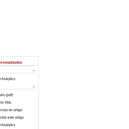
ersonalizados
 Analytics
uês (pdf)
 em XML
cias do artigo
itar este artigo
 Analytics