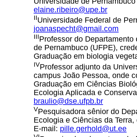
Universidade de Pernambuco 
elaine.ribeiro@upe.br
II
Universidade Federal de Pe
joanaspecht@gmail.com
III
Professor do Departamento 
de Pernambuco (UFPE), cred
Graduação em biologia veget
IV
Professor adjunto da Univer
campus João Pessoa, onde c
Graduação em Ciências Biológ
Ecologia Aplicada e Conserva
braulio@dse.ufpb.br
V
Pesquisadora sênior do Depa
Ecologia e Ciências da Terra,
E-mail:
pille.gerhold@ut.ee
VI