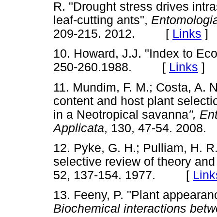
R. "Drought stress drives intra
leaf-cutting ants",
Entomologia
209-215. 2012. [
Links
]
10. Howard, J.J. "Index to Ec
250-260.1988. [
Links
]
11. Mundim, F. M.; Costa, A. N
content and host plant selecti
in a Neotropical savanna
", En
Applicata
, 130, 47-54. 20
12. Pyke, G. H.; Pulliam, H. R
selective review of theory and
52, 137-154. 1977. [
Link
13. Feeny, P. "Plant appearan
Biochemical interactions betw