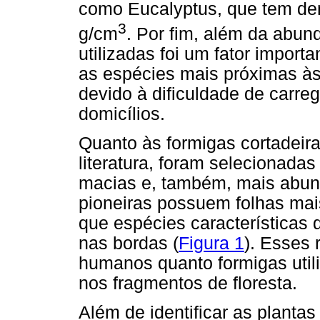
como Eucalyptus, que tem de
3
g/cm
. Por fim, além da abund
utilizadas foi um fator impor
as espécies mais próximas às
devido à dificuldade de carre
domicílios.
Quanto às formigas cortadeira
literatura, foram selecionada
macias e, também, mais abun
pioneiras possuem folhas ma
que espécies características 
nas bordas (
Figura 1
). Esses 
humanos quanto formigas uti
nos fragmentos de floresta.
Além de identificar as planta