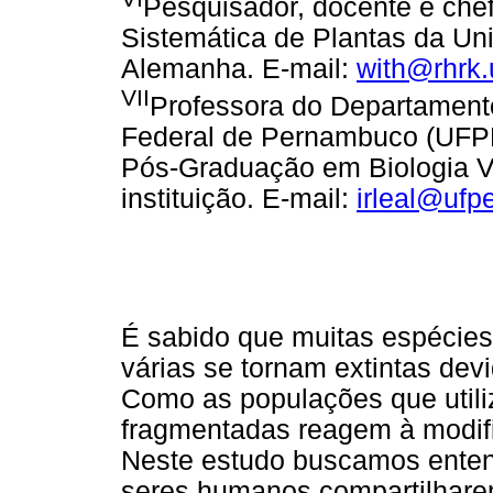
Pesquisador, docente e che
Sistemática de Plantas da Uni
Alemanha. E-mail:
with@rhrk.
VII
Professora do Departament
Federal de Pernambuco (UFPE
Pós-Graduação em Biologia Ve
instituição. E-mail:
irleal@ufpe
É sabido que muitas espécies
várias se tornam extintas dev
Como as populações que utili
fragmentadas reagem à modif
Neste estudo buscamos entend
seres humanos compartilhare