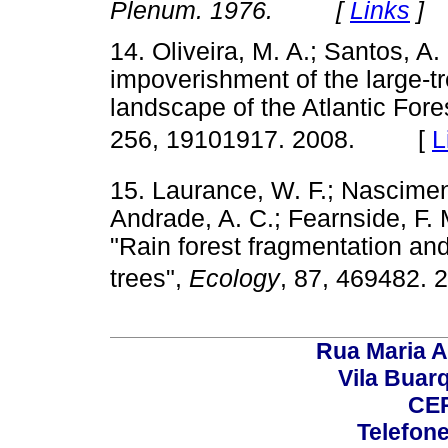
Plenum. 1976. [
Links
]
14. Oliveira, M. A.; Santos, A.
impoverishment of the large-t
landscape of the Atlantic Fore
256, 19101917. 2008. [
L
15. Laurance, W. F.; Nascimen
Andrade, A. C.; Fearnside, F. M
"Rain forest fragmentation and
trees",
Ecology
, 87, 46948
Rua Maria A
Vila Buar
CEP
Telefone