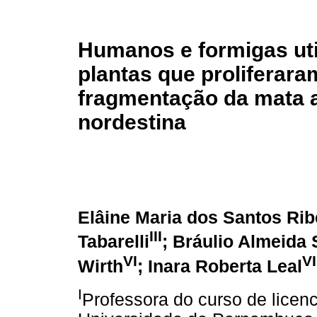
Humanos e formigas uti
plantas que proliferar
fragmentação da mata a
nordestina
Elâine Maria dos Santos Rib
III
Tabarelli
; Bráulio Almeida
VI
VI
Wirth
; Inara Roberta Leal
I
Professora do curso de licenc