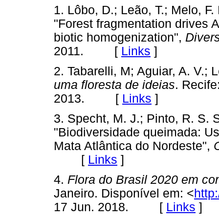
1. Lôbo, D.; Leão, T.; Melo, F. 
"Forest fragmentation drives At
biotic homogenization",
Divers
2011. [
Links
]
2. Tabarelli, M; Aguiar, A. V.; 
uma floresta de ideias
. Recife
2013. [
Links
]
3. Specht, M. J.; Pinto, R. S. S
"Biodiversidade queimada: U
Mata Atlântica do Nordeste",
[
Links
]
4.
Flora do Brasil 2020 em co
Janeiro. Disponível em: <
http:
17 Jun. 2018. [
Links
]