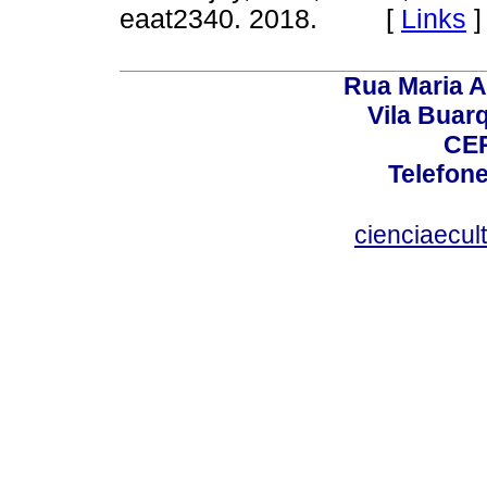
eaat2340. 2018. [
Links
]
Rua Maria A
Vila Buar
CEP
Telefone
cienciaecul