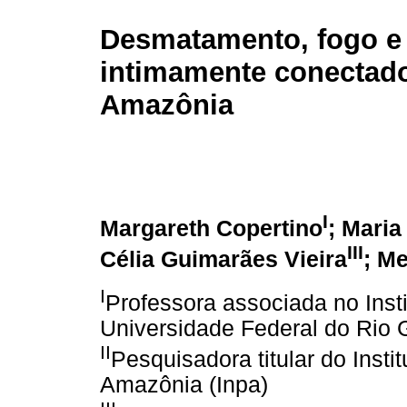
Desmatamento, fogo e 
intimamente conectad
Amazônia
I
Margareth Copertino
; Mari
III
Célia Guimarães Vieira
; M
I
Professora associada no Inst
Universidade Federal do Rio 
II
Pesquisadora titular do Inst
Amazônia (Inpa)