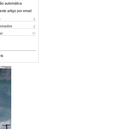
ão automática
este artigo por email
s
cionados
ar
nk