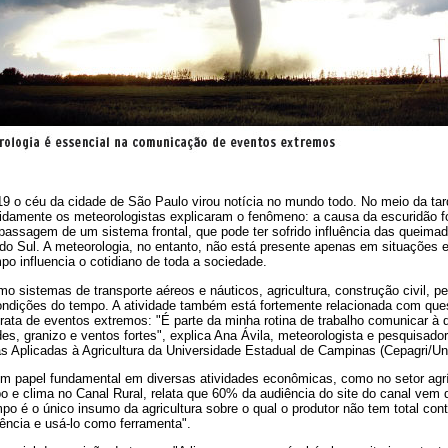
19 o céu da cidade de São Paulo virou notícia no mundo todo. No meio da tar
idamente os meteorologistas explicaram o fenômeno: a causa da escuridão f
passagem de um sistema frontal, que pode ter sofrido influência das queim
do Sul. A meteorologia, no entanto, não está presente apenas em situações
mpo influencia o cotidiano de toda a sociedade.
mo sistemas de transporte aéreos e náuticos, agricultura, construção civil, 
ondições do tempo. A atividade também está fortemente relacionada com que
ata de eventos extremos: "É parte da minha rotina de trabalho comunicar à d
es, granizo e ventos fortes", explica Ana Ávila, meteorologista e pesquisad
as Aplicadas à Agricultura da Universidade Estadual de Campinas (Cepagri/U
m papel fundamental em diversas atividades econômicas, como no setor agríc
mpo e clima no Canal Rural, relata que 60% da audiência do site do canal vem
po é o único insumo da agricultura sobre o qual o produtor não tem total cont
ência e usá-lo como ferramenta".