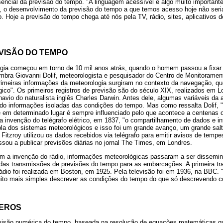
encial da previsão do tempo. "A linguagem acessível é algo muito important
, o desenvolvimento da previsão do tempo a que temos acesso hoje não seri
Hoje a previsão do tempo chega até nós pela TV, rádio, sites, aplicativos de
VISÃO DO TEMPO
ogia começou em torno de 10 mil anos atrás, quando o homem passou a fixar 
mbra Giovanni Dolif, meteorologista e pesquisador do Centro de Monitoramen
rimeiras informações da meteorologia surgiram no contexto da navegação, qu
co". Os primeiros registros de previsão são do século XIX, realizados em Lon
 navio do naturalista inglês Charles Darwin. Antes dele, algumas variáveis d
ndo informações isoladas das condições do tempo. Mas como ressalta Dolif, 
e em determinado lugar é sempre influenciado pelo que acontece a centenas o
a invenção do telégrafo elétrico, em 1837, "o compartilhamento de dados e 
pla dos sistemas meteorológicos e isso foi um grande avanço, um grande salt
 Fitzroy utilizou os dados recebidos via telégrafo para emitir avisos de tempe
sou a publicar previsões diárias no jornal The Times, em Londres.
om a invenção do rádio, informações meteorológicas passaram a ser dissemi
das transmissões de previsões do tempo para as embarcações. A primeira t
ádio foi realizada em Boston, em 1925. Pela televisão foi em 1936, na BBC. 
to mais simples descrever as condições do tempo do que só descrevendo co
MEROS
visão numérica do tempo, baseada na resolução de equações matemáticas qu