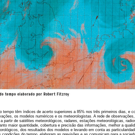
o tempo têm índices de acerto superiores a 85% nos três primeiros dias, e 
ervações, os modelos numéricos e os meteorologistas. A rede de observaçõe
a partir de satélites meteorológicos, radares, estações meteorológicas, radi
anto maior quantidade, cobertura e precisão das informações, melhor a qualid
orológicos, dos resultados dos modelos e levando em conta as particularidad
s condições do tempo, elaboram as previsões e as comunicam para a socied