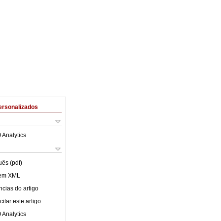
ersonalizados
 Analytics
uês (pdf)
 em XML
cias do artigo
itar este artigo
 Analytics