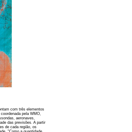
contam com três elementos
s, coordenada pela WMO,
ossondas, aeronaves,
ade das previsões. A partir
es de cada região, os
ade. "Como a quantidade