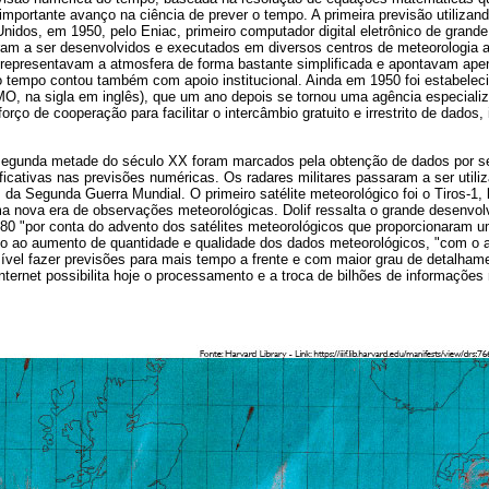
o importante avanço na ciência de prever o tempo. A primeira previsão utiliza
Unidos, em 1950, pelo Eniac, primeiro computador digital eletrônico de gran
am a ser desenvolvidos e executados em diversos centros de meteorologia 
 representavam a atmosfera de forma bastante simplificada e apontavam apen
o tempo contou também com apoio institucional. Ainda em 1950 foi estabelec
O, na sigla em inglês), que um ano depois se tornou uma agência especiali
ço de cooperação para facilitar o intercâmbio gratuito e irrestrito de dados,
segunda metade do século XX foram marcados pela obtenção de dados por s
ficativas nas previsões numéricas. Os radares militares passaram a ser util
 da Segunda Guerra Mundial. O primeiro satélite meteorológico foi o Tiros-1,
a nova era de observações meteorológicas. Dolif ressalta o grande desenvol
80 "por conta do advento dos satélites meteorológicos que proporcionaram 
lo ao aumento de quantidade e qualidade dos dados meteorológicos, "com o
vel fazer previsões para mais tempo a frente e com maior grau de detalhamen
nternet possibilita hoje o processamento e a troca de bilhões de informaçõe