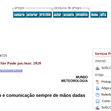
Serviços P
-6725
Journal
1 São Paulo jan./mar. 2020
SciELO
-66602020000100006
Artigo
MUNDO
METEOROLOGIA
Portug
Artigo
Referên
o e comunicação sempre de mãos dadas
Como c
SciELO