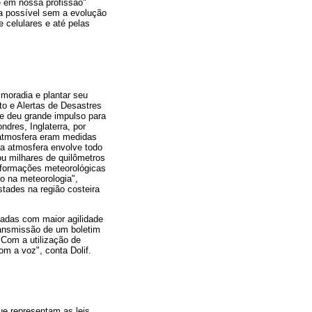
e em nossa profissão"
a possível sem a evolução
 celulares e até pelas
moradia e plantar seu
to e Alertas de Desastres
e deu grande impulso para
dres, Inglaterra, por
a atmosfera eram medidas
"a atmosfera envolve todo
u milhares de quilômetros
informações meteorológicas
o na meteorologia",
stades na região costeira
nadas com maior agilidade
ransmissão de um boletim
"Com a utilização de
m a voz", conta Dolif.
e representam as leis