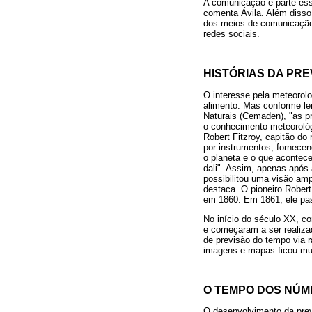
A comunicação é parte ess
comenta Ávila. Além disso
dos meios de comunicação. 
redes sociais.
HISTÓRIAS DA PRE
O interesse pela meteorol
alimento. Mas conforme le
Naturais (Cemaden), "as p
o conhecimento meteorológi
Robert Fitzroy, capitão do
por instrumentos, fornece
o planeta e o que acontec
dali". Assim, apenas após 
possibilitou uma visão am
destaca. O pioneiro Robert
em 1860. Em 1861, ele pas
No início do século XX, c
e começaram a ser realiza
de previsão do tempo via r
imagens e mapas ficou mui
O TEMPO DOS NÚ
O desenvolvimento da pre