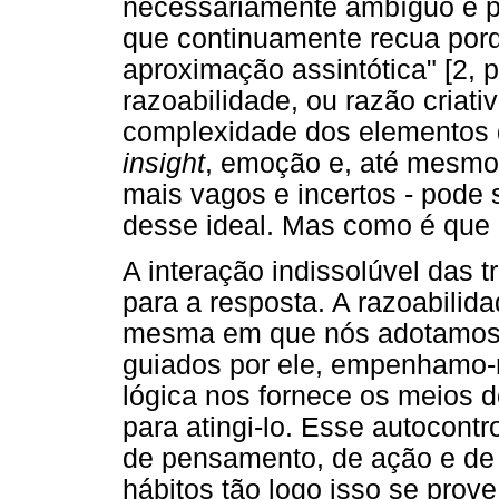
necessariamente ambíguo e pot
que continuamente recua por
aproximação assintótica" [2, p
razoabilidade, ou razão criati
complexidade dos elementos da
insight
, emoção e, até mesmo 
mais vagos e incertos - pode s
desse ideal. Mas como é que 
A interação indissolúvel das 
para a resposta. A razoabilid
mesma em que nós adotamos o
guiados por ele, empenhamo-
lógica nos fornece os meios d
para atingi-lo. Esse autocontr
de pensamento, de ação e de
hábitos tão logo isso se prov