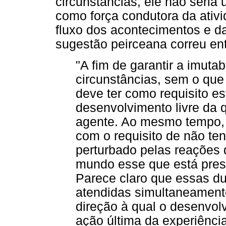
circunstâncias, ele não seria
como força condutora da ati
fluxo dos acontecimentos e d
sugestão peirceana correu ent
"A fim de garantir a imuta
circunstâncias, sem o que 
deve ter como requisito e
desenvolvimento livre da q
agente. Ao mesmo tempo,
com o requisito de não te
perturbado pelas reações 
mundo esse que está press
Parece claro que essas d
atendidas simultaneamente
direção à qual o desenvolv
ação última da experiênci