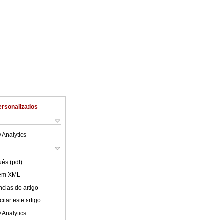
ersonalizados
 Analytics
uês (pdf)
 em XML
cias do artigo
itar este artigo
 Analytics