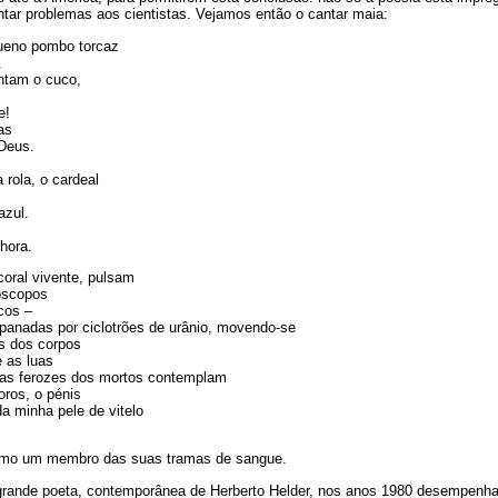
ntar problemas aos cientistas. Vejamos então o cantar maia:
ueno pombo torcaz
.
ntam o cuco,
e!
as
Deus.
 rola, o cardeal
azul.
hora.
oral vivente, pulsam
óscopos
cos –
panadas por ciclotrões de urânio, movendo-se
s dos corpos
e as luas
ilas ferozes dos mortos contemplam
oros, o pénis
da minha pele de vitelo
omo um membro das suas tramas de sangue.
a, grande poeta, contemporânea de Herberto Helder, nos anos 1980 desempenh