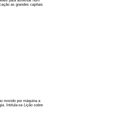
aredes para assentar num
cação as grandes capitais
tão movido por máquina a
a. Intitula-se
Lição sobre