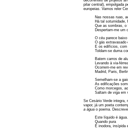
decorrentes de projetos ar
pilar central), empolgada
europeias. Vamos reler Ce
Nas nossas ruas, ao
Há tal soturnidade, 
Que as sombras, o b
Despertam-me um de
O céu parece baixo 
O gás extravasado 
E os edifícios, com
Toldam-se duma cor
Batem carros de alu
Levando à via-férre
Ocorrem-me em revi
Madrid, Paris, Berl
Semelham-se a gaio
As edificações som
Como morcegos, ao 
Saltam de viga em v
Se Cesário Verde integra,
vapor, já um poeta contem
a água
o poema. Descreve c
Este líquido é água.
Quando pura
É inodora, insípida e