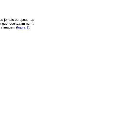
des jornais europeus, as
ta que resultavam numa
e a imagem (
figura 1
),