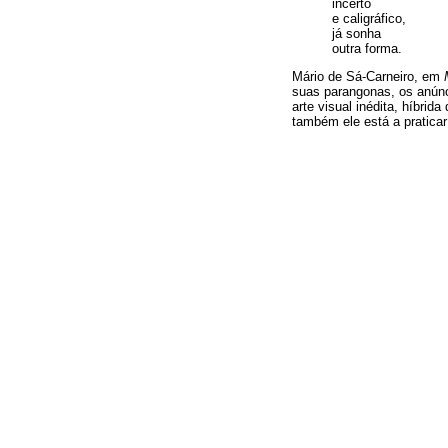
incerto
e caligráfico,
já sonha
outra forma.
Mário de Sá-Carneiro, em
suas parangonas, os anúnc
arte visual inédita, híbri
também ele está a pratica