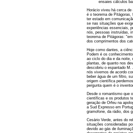
ensaies cálculos ba
Horácio viveu há cerca de 
é o teorema de Pitágoras, 
ter estado em comunicação 
se nas situações que exig
experiências essenciais, pr
nós, pessoas instruídas, 
teorema de Pitágoras: "em
dos comprimentos dos cat
Hoje como dantes, a ciênc
Podem é os conhecimentos 
ao ciclo do dia e da noite
plantas, de quanto nos dev
descobriu o espantado M.
nós vivemos de acordo com
beber água de um filtro, 
origem científica perdemo
pergunta quem é o inventor
Desde o romantismo que o 
científicas e os produtos 
geração de Orfeu na apolog
a Sud Expresso em Portugal
gramofone, da rádio, dos 
Cesário Verde, antes do re
situações consideradas po
devido ao gás de iluminaç