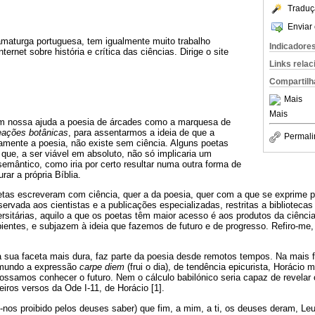
Traduç
Enviar 
dramaturga portuguesa, tem igualmente muito trabalho
Indicadore
ternet sobre história e crítica das ciências. Dirige o site
Links rela
Compartilh
Mais
Mais
 nossa ajuda a poesia de árcades como a marquesa de
eações botânicas
, para assentarmos a ideia de que a
Permali
icamente a poesia, não existe sem ciência. Alguns poetas
que, a ser viável em absoluto, não só implicaria um
emântico, como iria por certo resultar numa outra forma de
ar a própria Bíblia.
tas escreveram com ciência, quer a da poesia, quer com a que se exprime
ervada aos cientistas e a publicações especializadas, restritas a bibliotecas 
versitárias, aquilo a que os poetas têm maior acesso é aos produtos da ciênci
entes, e subjazem à ideia que fazemos de futuro e de progresso. Refiro-me,
na sua faceta mais dura, faz parte da poesia desde remotos tempos. Na mais
 mundo a expressão
carpe diem
(frui o dia), de tendência epicurista, Horácio
possamos conhecer o futuro. Nem o cálculo babilónico seria capaz de revelar
eiros versos da Ode I-11, de Horácio [1].
-nos proibido pelos deuses saber) que fim, a mim, a ti, os deuses deram, L