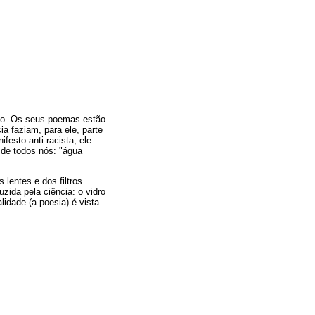
rio. Os seus poemas estão
a faziam, para ele, parte
ifesto anti-racista, ele
 de todos nós: "água
s lentes e dos filtros
uzida pela ciência: o vidro
idade (a poesia) é vista