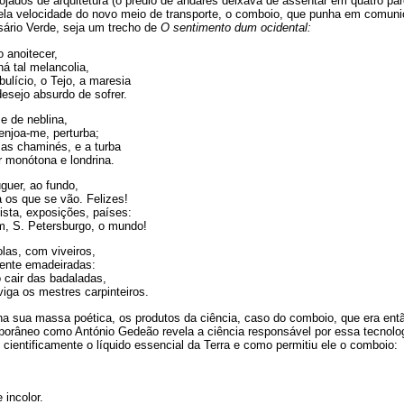
rojados de arquitetura (o prédio de andares deixava de assentar em quatro p
 pela velocidade do novo meio de transporte, o comboio, que punha em comuni
sário Verde, seja um trecho de
O sentimento dum ocidental:
 anoitecer,
há tal melancolia,
ulício, o Tejo, a maresia
sejo absurdo de sofrer.
e de neblina,
enjoa-me, perturba;
 as chaminés, e a turba
 monótona e londrina.
guer, ao fundo,
a os que se vão. Felizes!
sta, exposições, países:
im, S. Petersburgo, o mundo!
las, com viveiros,
ente emadeiradas:
cair das badaladas,
iga os mestres carpinteiros.
 na sua massa poética, os produtos da ciência, caso do comboio, que era en
porâneo como António Gedeão revela a ciência responsável por essa tecnologi
ientificamente o líquido essencial da Terra e como permitiu ele o comboio:
 incolor.