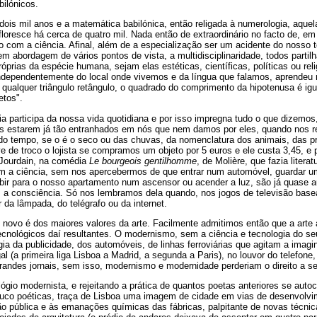
bilónicos.
dois mil anos e a matemática babilónica, então religada à numerologia, aquel
floresce há cerca de quatro mil. Nada então de extraordinário no facto de, e
com a ciência. Afinal, além de a especialização ser um acidente do nosso te
em abordagem de vários pontos de vista, a multidisciplinaridade, todos par
óprias da espécie humana, sejam elas estéticas, científicas, políticas ou reli
independentemente do local onde vivemos e da língua que falamos, aprendeu 
 qualquer triângulo retângulo, o quadrado do comprimento da hipotenusa é i
etos".
ia participa da nossa vida quotidiana e por isso impregna tudo o que dizem
estarem já tão entranhados em nós que nem damos por eles, quando nos re
, do tempo, se o é o seco ou das chuvas, da nomenclatura dos animais, das p
e de troco o lojista se compramos um objeto por 5 euros e ele custa 3,45, e 
 Jourdain, na comédia
Le bourgeois gentilhomme
, de Molière, que fazia liter
 a ciência, sem nos apercebermos de que entrar num automóvel, guardar uma 
subir para o nosso apartamento num ascensor ou acender a luz, são já quase 
s a consciência. Só nos lembramos dela quando, nos jogos de televisão base
 da lâmpada, do telégrafo ou da internet.
novo é dos maiores valores da arte. Facilmente admitimos então que a arte 
tecnológicos daí resultantes. O modernismo, sem a ciência e tecnologia do s
ia da publicidade, dos automóveis, de linhas ferroviárias que agitam a imagi
 (a primeira liga Lisboa a Madrid, a segunda a Paris), no louvor do telefone, 
grandes jornais, sem isso, modernismo e modernidade perderiam o direito a 
lógio modernista, e rejeitando a prática de quantos poetas anteriores se aut
uco poéticas, traça de Lisboa uma imagem de cidade em vias de desenvolvim
ão pública e às emanações químicas das fábricas, palpitante de novas técnic