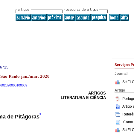
Serviços P
-6725
Journal
1 São Paulo jan./mar. 2020
SciELO
-66602020000100009
Artigo
ARTIGOS
LITERATURA E CIÊNCIA
Portug
Artigo
Referên
*
ma de Pitágoras
Como c
SciELO