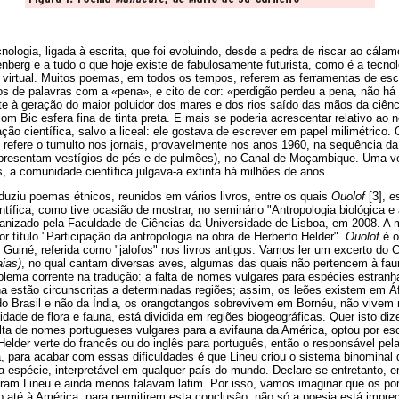
ologia, ligada à escrita, que foi evoluindo, desde a pedra de riscar ao cála
nberg e a tudo o que hoje existe de fabulosamente futurista, como é a tecno
virtual. Muitos poemas, em todos os tempos, referem as ferramentas de es
 de palavras com a «pena», e cito de cor: «perdigão perdeu a pena, não há
e à geração do maior poluidor dos mares e dos rios saído das mãos da ciência
 Bic esfera fina de tinta preta. E mais se poderia acrescentar relativo ao
ção científica, salvo a liceal: ele gostava de escrever em papel milimétrico.
a, refere o tumulto nos jornais, provavelmente nos anos 1960, na sequência 
(apresentam vestígios de pés e de pulmões), no Canal de Moçambique. Uma v
, a comunidade científica julgava-a extinta há milhões de anos.
duziu poemas étnicos, reunidos em vários livros, entre os quais
Ouolof
[3], e
tífica, como tive ocasião de mostrar, no seminário "Antropologia biológica e
rganizado pela Faculdade de Ciências da Universidade de Lisboa, em 2008. A
or título "Participação da antropologia na obra de Herberto Helder".
Ouolof
é o
e Guiné, referida como "jalofos" nos livros antigos. Vamos ler um excerto do 
ias)
, no qual cantam diversas aves, algumas das quais não pertencem à fau
lema corrente na tradução: a falta de nomes vulgares para espécies estranh
na estão circunscritas a determinadas regiões; assim, os leões existem em Á
o Brasil e não da Índia, os orangotangos sobrevivem em Bornéu, não vivem n
idade de flora e fauna, está dividida em regiões biogeográficas. Quer isto diz
falta de nomes portugueses vulgares para a avifauna da América, optou por e
 Helder verte do francês ou do inglês para português, então o responsável pe
a, para acabar com essas dificuldades é que Lineu criou o sistema binominal 
 espécie, interpretável em qualquer país do mundo. Declare-se entretanto, e
am Lineu e ainda menos falavam latim. Por isso, vamos imaginar que os po
o até à América, para permitirem esta conclusão: não só a poesia está impr