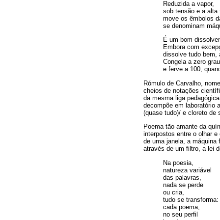
Reduzida a vapor,
sob tensão e a alta
move os êmbolos da
se denominam máqu
É um bom dissolven
Embora com excepç
dissolve tudo bem, 
Congela a zero gra
e ferve a 100, quan
Rómulo de Carvalho, nome 
cheios de notações científ
da mesma liga pedagógic
decompõe em laboratório a
(quase tudo)/ e cloreto de 
Poema tão amante da quím
interpostos entre o olhar e
de uma janela, a máquina f
através de um filtro, a lei 
Na poesia,
natureza variável
das palavras,
nada se perde
ou cria,
tudo se transforma:
cada poema,
no seu perfil