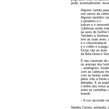
pode, eventualmente, leva
Algures cantas peq
nos ramos da ceiba
Algures também ca
o jarreteiro e o
kukum e o sensontl
Jubilosas estão tod
as aves do Senhor 
Também a Senhora
tem as suas aves: a
e o chinchimbacal
e o colibri e a pega 
Estas são as aves
da Bela Dona e Sen
E nas cavernas de c
os animais dos hor
– andróginos, lunáti
com as cabeças tre
com as lentas seda
pelos sóis à frente 
deitadas. E as pup
o brilho dos meus p
entre as centelhas 
brando.
– A voz ascende c
Natália Correia, polígraf