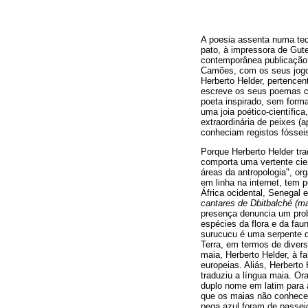
A poesia assenta numa tecn
pato, à impressora de Gute
contemporânea publicação 
Camões, com os seus jogos
Herberto Helder,
pertencent
escreve os seus poemas com
poeta inspirado, sem forma
uma joia poético-científic
extraordinária de peixes 
conheciam registos fósseis
Porque Herberto Helder tra
comporta uma vertente cien
áreas da antropologia", o
em linha na internet, tem p
África ocidental, Senegal 
cantares de Dbitbalché (ma
presença denuncia um prob
espécies da flora e da fau
surucucu é uma serpente d
Terra, em termos de divers
maia, Herberto Helder, à 
europeias. Aliás, Herberto
traduziu a língua maia. Or
duplo nome em latim para a
que os maias não conhecer
pega azul foram de passei