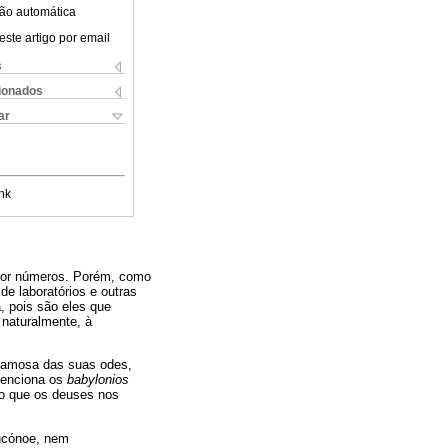
ão automática
este artigo por email
s
cionados
ar
nk
 por números. Porém, como
de laboratórios e outras
a, pois são eles que
 naturalmente, à
 famosa das suas odes,
 menciona os
babylonios
 o que os deuses nos
eucónoe, nem