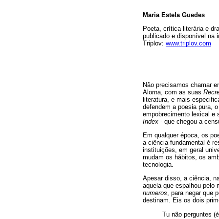
Maria Estela Guedes
Poeta, crítica literária e 
publicado e disponível na in
Triplov:
www.triplov.com
Não precisamos chamar em
Alorna, com as suas
Recr
literatura, e mais especif
defendem a poesia pura, o 
empobrecimento lexical e s
Index -
que chegou a censur
Em qualquer época, os poe
a ciência fundamental é res
instituições, em geral uni
mudam os hábitos, os ambi
tecnologia.
Apesar disso, a ciência, 
aquela que espalhou pelo
numeros
, para negar que 
destinam. Eis os dois prim
Tu não perguntes (é