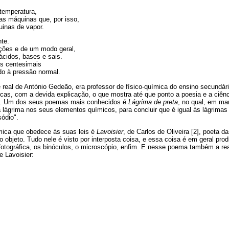
 temperatura,
s máquinas que, por isso,
inas de vapor.
te.
ões e de um modo geral,
ácidos, bases e sais.
us centesimais
do à pressão normal.
real de António Gedeão, era professor de físico-química do ensino secundá
icas, com a devida explicação, o que mostra até que ponto a poesia e a ciênci
a. Um dos seus poemas mais conhecidos é
Lágrima de preta
, no qual, em man
 lágrima nos seus elementos químicos, para concluir que é igual às lágrimas
sódio".
ica que obedece às suas leis é
Lavoisier
, de Carlos de Oliveira [2], poeta da
 o objeto. Tudo nele é visto por interposta coisa, e essa coisa é em geral prod
otográfica, os binóculos, o microscópio, enfim. E nesse poema também a real
de Lavoisier: