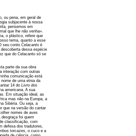
mo, ou pena, em geral de
logia subjacente à nossa
crita, pensemos em
 mal que lhe não venha».
, o plástico, refere que
 nosso tema, quanto a esse
 O seu conto
Celacanto
é
da descoberta dessa espécie
ez que do Celacanto só se
sta parte da sua obra
 a interação com outras
 minha comunicação está
 nome de uma etnia da
Cantar 14 do
Livro dos
na americana. A sua
as. Em situação ideal, as
frica mas não na Europa, a
a Sibéria. Ou seja, a
er que na versão do cantar
scolher nomes de aves
la desgraça foi quem
de classificação, com
m defesa dos tradutores,
mbos torcazes, o cuco e a
egnada de ciência, como