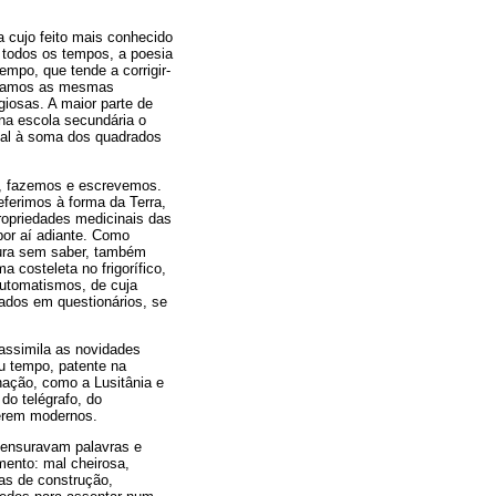
a cujo feito mais conhecido
m todos os tempos, a poesia
mpo, que tende a corrigir-
tilhamos as mesmas
giosas. A maior parte de
na escola secundária o
gual à soma dos quadrados
os, fazemos e escrevemos.
ferimos à forma da Terra,
ropriedades medicinais das
por aí adiante. Como
atura sem saber, também
costeleta no frigorífico,
automatismos, de cuja
ados em questionários, se
assimila as novidades
eu tempo, patente na
nação, como a Lusitânia e
do telégrafo, do
serem modernos.
ocensuravam palavras e
ento: mal cheirosa,
as de construção,