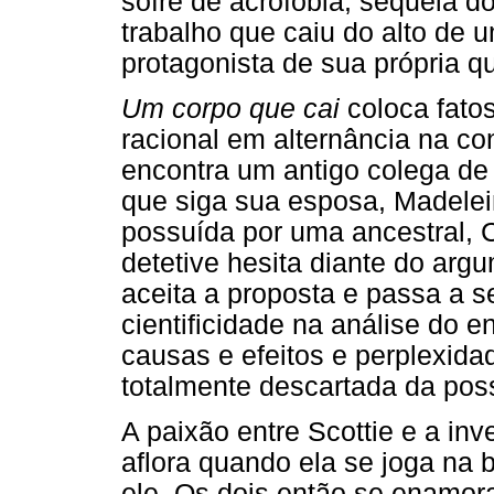
sofre de acrofobia, sequela 
trabalho que caiu do alto de u
protagonista de sua própria q
Um corpo que cai
coloca fato
racional em alternância na co
encontra um antigo colega de 
que siga sua esposa, Madelein
possuída por uma ancestral, Ca
detetive hesita diante do arg
aceita a proposta e passa a 
cientificidade na análise do 
causas e efeitos e perplexida
totalmente descartada da pos
A paixão entre Scottie e a inv
aflora quando ela se joga na 
ele. Os dois então se enamo