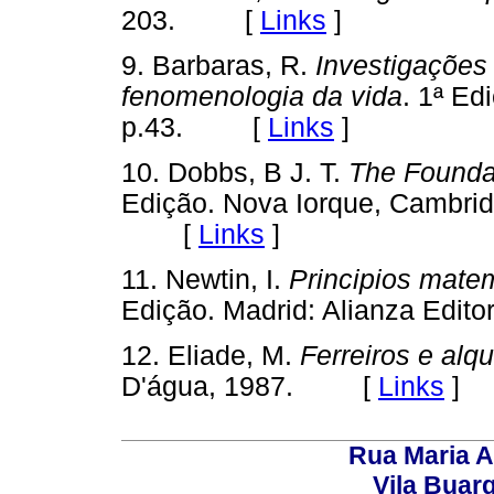
203. [
Links
]
9. Barbaras, R.
Investigações
fenomenologia da vida
. 1ª Ed
p.43. [
Links
]
10. Dobbs, B J. T.
The Founda
Edição. Nova Iorque, Cambrid
[
Links
]
11. Newtin, I.
Principios matemá
Edição. Madrid: Alianza Edi
12. Eliade, M.
Ferreiros e alq
D'água, 1987. [
Links
]
Rua Maria A
Vila Buar