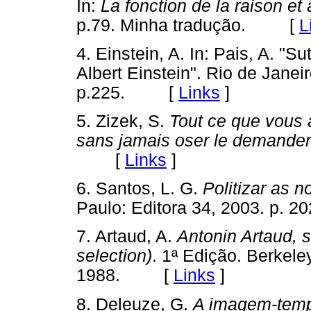
In:
La fonction de la raison et
p.79. Minha tradução. [
L
4. Einstein, A. In: Pais, A. "Su
Albert Einstein". Rio de Janei
p.225. [
Links
]
5. Zizek, S.
Tout ce que vous 
sans jamais oser le demander
[
Links
]
6. Santos, L. G.
Politizar as 
Paulo: Editora 34, 2003. p
7. Artaud, A.
Antonin Artaud, 
selection)
. 1ª Edição. Berkeley
1988. [
Links
]
8. Deleuze, G.
A imagem-tem