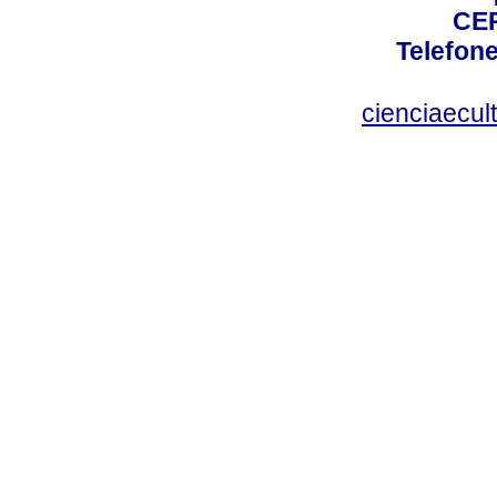
CEP
Telefone
cienciaecul