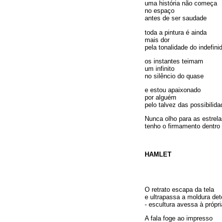
uma história não começa
no espaço
antes de ser saudade
toda a pintura é ainda
mais dor
pela tonalidade do indefini
os instantes teimam
um infinito
no silêncio do quase
e estou apaixonado
por alguém
pelo talvez das possibilid
Nunca olho para as estrel
tenho o firmamento dentro
HAMLET
O retrato escapa da tela
e ultrapassa a moldura de
- escultura avessa à própr
A fala foge ao impresso