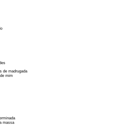
do
ades
as de madrugada
 de mim
terminada
ia massa