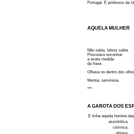
Portugal. É professor da 
AQUELA MULHER
Não sabia, talvez sabia.
Procurava encontrar
a exata medida
da frase.
Olhava no dentro dos olho
Mentia, semínima.
***
A GAROTA DOS ESP
E tinha aquela história da
assintótica,
cósmica,
ubíqua,