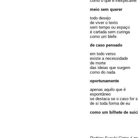
como o que é inexplicável
meio sem querer
todo desejo
de viver o texto
sem tempo ou espaço
é cartada sem curinga
como um blefe
de caso pensado
em todo verso
existe a necessidade
de morte
das ideias que surgem
como do nada
oportunamente
apenas aquilo que é
espontâneo
se destaca se o caso for s
de si toda forma de eu
como um bilhete de suic