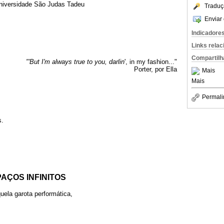
Universidade São Judas Tadeu
Traduç
Enviar 
Indicadore
Links rela
Compartilh
"'But I'm always true to you, darlin
', in my fashion..."
Porter, por Ella
Mais
Mais
Permali
s.
AÇOS INFINITOS
quela garota performática,