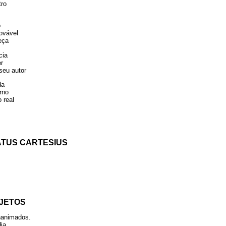
ro
o
ovável
eça
cia
r
seu autor
da
rno
 real
ATUS CARTESIUS
BJETOS
nanimados.
ia