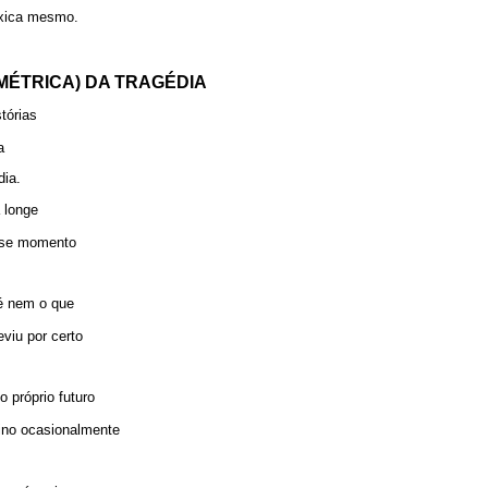
xica mesmo.
MÉTRICA) DA TRAGÉDIA
tórias
a
dia.
 longe
sse momento
é nem o que
viu por certo
próprio futuro
tino ocasionalmente