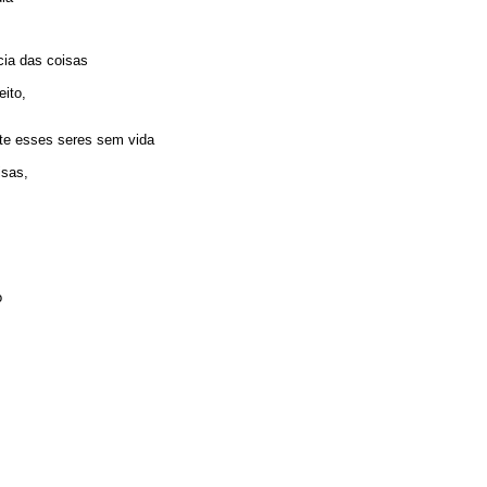
ia das coisas
eito,
te esses seres sem vida
isas,
o