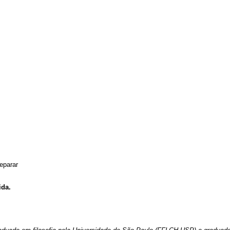
eparar
ida.