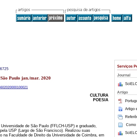
Serviços P
-6725
Journal
1 São Paulo jan./mar. 2020
SciELO
-66602020000100021
Artigo
CULTURA
POESIA
Portug
Artigo
Referên
Como c
a Universidade de São Paulo (FFLCH-USP) e graduado,
o pela USP (Largo de São Francisco). Realizou suas
SciELO
o na Faculdade de Direito da Universidade de Coimbra, em