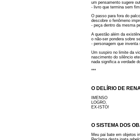
um pensamento sugere out
- livro que termina sem fim
O passo para fora do palc
descobre o fenômeno impr
- peça dentro da mesma p
A questão além da existên
o não-ser pondera sobre se
- personagem que inventa 
Um suspiro no limite da vi
nascimento do silêncio ete
nada significa a verdade do
***
O DELÍRIO DE REN
IMENSO
LOGRO,
EX-ISTO!
O SISTEMA DOS O
Meu pai bate em objetos i
Reclama desta inata rebeld