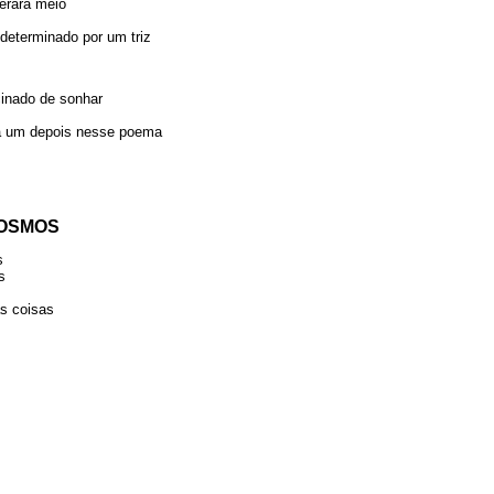
erará meio
 determinado por um triz
inado de sonhar
ra um depois nesse poema
COSMOS
s
s
s coisas