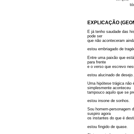
tó
EXPLICAÇÃO (GEO
E já tenho saudade das his
pode ser
que não aconteceram aind
estou embriagado de tragé
Entre uma paixão que está
para frente
e o verso que escrevo ne
estou alucinado de desejo.
Uma hipótese trágica não 
simplesmente aconteceu
tampouco aquilo que se pre
estou insone de sonhos.
Sou homem-personagem do 
suspiro agora
os instantes do que é des
estou fingido de quase.