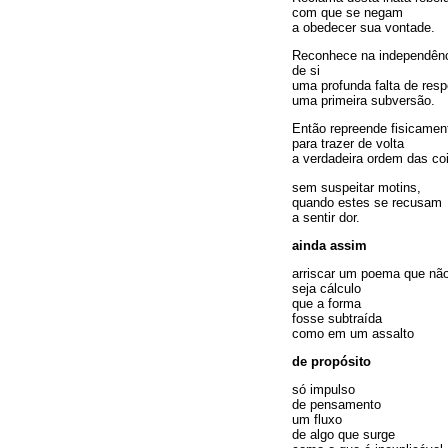
com que se negam
a obedecer sua vontade.
Reconhece na independênc
de si
uma profunda falta de resp
uma primeira subversão.
Então repreende fisicamen
para trazer de volta
a verdadeira ordem das co
sem suspeitar motins,
quando estes se recusam
a sentir dor.
ainda assim
arriscar um poema que nã
seja cálculo
que a forma
fosse subtraída
como em um assalto
de propósito
só impulso
de pensamento
um fluxo
de algo que surge