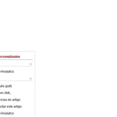
ersonalizados
 Analytics
uês (pdf)
 em XML
cias do artigo
itar este artigo
 Analytics