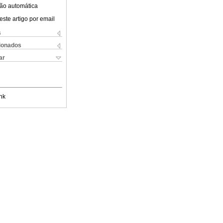
ão automática
este artigo por email
s
cionados
ar
nk