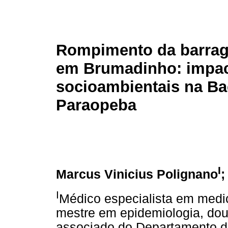
Rompimento da barrag
em Brumadinho: impa
socioambientais na Ba
Paraopeba
I
Marcus Vinicius Polignano
;
I
Médico especialista em medic
mestre em epidemiologia, dout
associado do Departamento de