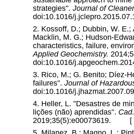
strategies".
Journal of Cleane
doi:10.1016/j.jclepro.2015
2. Kossoff, D.; Dubbin, W. E.;
Macklin, M. G.; Hudson-Edward
characteristics, failure, envi
Applied Geochemistry.
2014;5
doi:10.1016/j.apgeochem.
3. Rico, M.; G. Benito; Díez-H
failures".
Journal of Hazardou
doi:10.1016/j.jhazmat.200
4. Heller, L. "Desastres de mi
lições (não) aprendidas".
Cad.
2019;35(5):e00073619. [
5. Milanez, B.; Magno, L.; Pint