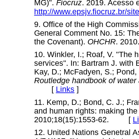
MG)".
Fiocruz
. 2019. Acesso 
http://www.epsjv.fiocruz.br/
9. Office of the High Commis
General Comment No. 15: The R
the Covenant).
OHCHR
. 20
10. Winkler, I.; Roaf, V. "The
services". In: Bartram J. with 
Kay, D.; McFadyen, S.; Pond, 
Routledge handbook of water 
[
Links
]
11. Kemp, D.; Bond, C. J.; Fra
and human rights: making the
2010;18(15):1553-62. [
L
12. United Nations Genetral 