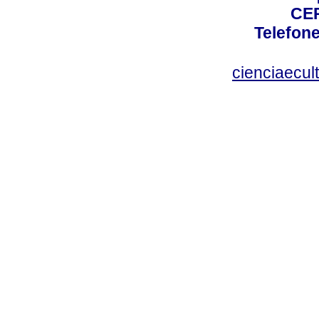
CEP
Telefone
cienciaecul