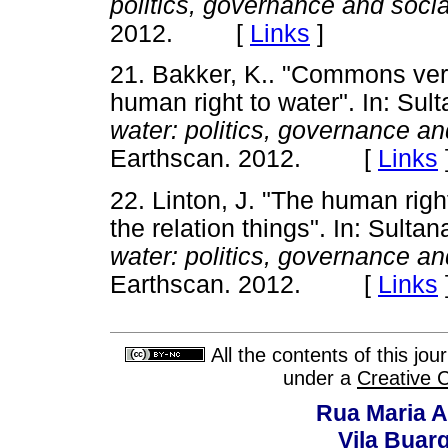
politics, governance and socia
2012. [
Links
]
21. Bakker, K.. "Commons ver
human right to water". In: Sulta
water: politics, governance an
Earthscan. 2012. [
Links
22. Linton, J. "The human righ
the relation things". In: Sultana
water: politics, governance an
Earthscan. 2012. [
Links
All the contents of this jo
under a
Creative 
Rua Maria A
Vila Buar