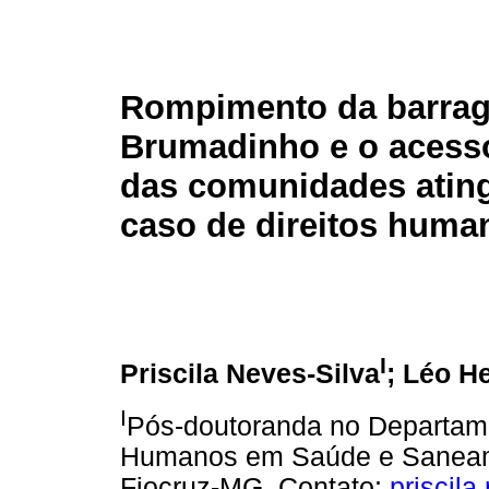
Rompimento da barra
Brumadinho e o acess
das comunidades atin
caso de direitos huma
I
Priscila Neves-Silva
; Léo He
I
Pós-doutoranda no Departamen
Humanos em Saúde e Saneame
Fiocruz-MG. Contato:
priscil