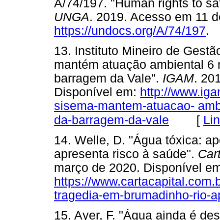
A/74/197. "Human rights to saf
UNGA
. 2019. Acesso em 11 d
https://undocs.org/A/74/197
.
13. Instituto Mineiro de Gest
mantém atuação ambiental 6
barragem da Vale".
IGAM
. 20
Disponível em:
http://www.ig
sisema-mantem-atuacao- amb
[
Li
da-barragem-da-vale
14. Welle, D. "Água tóxica: a
apresenta risco à saúde".
Car
março de 2020. Disponível em
https://www.cartacapital.com.
tragedia-em-brumadinho-rio-a
15. Ayer, F. "Água ainda é de