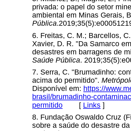
privada: o papel do setor min
ambiental em Minas Gerais, B
Pública
.2019;35(5):e0005
6. Freitas, C. M.; Barcellos, C.
Xavier, D. R. "Da Samarco e
desastres em barragens de mi
Saúde Pública
. 2019;35(5)
7. Serra, C. "Brumadinho: co
acima do permitido".
Metrópol
Disponível em:
https://www.m
brasil/brumadinho-contamina
[
Links
]
permitido
8. Fundação Oswaldo Cruz (Fi
sobre a saúde do desastre da