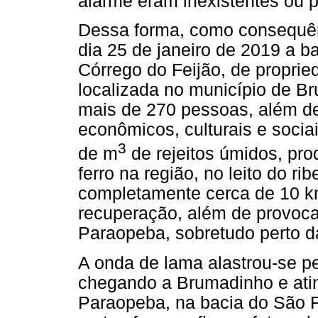
alarme eram inexistentes ou p
Dessa forma, como consequên
dia 25 de janeiro de 2019 a b
Córrego do Feijão, de propri
localizada no município de B
mais de 270 pessoas, além de
econômicos, culturais e socia
3
de m
de rejeitos úmidos, pro
ferro na região, no leito do ri
completamente cerca de 10 km
recuperação, além de provocar
Paraopeba, sobretudo perto da
A onda de lama alastrou-se p
chegando a Brumadinho e atin
Paraopeba, na bacia do São F