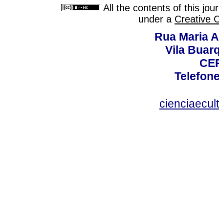
All the contents of this jo
under a
Creative 
Rua Maria A
Vila Buar
CEP
Telefone
cienciaecul