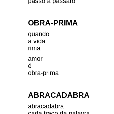
passo a pássaro
OBRA-PRIMA
quando
a vida
rima
amor
é
obra-prima
ABRACADABRA
abracadabra
cada traço da palavra