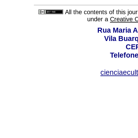
All the contents of this jo
under a
Creative 
Rua Maria A
Vila Buar
CEP
Telefone
cienciaecul