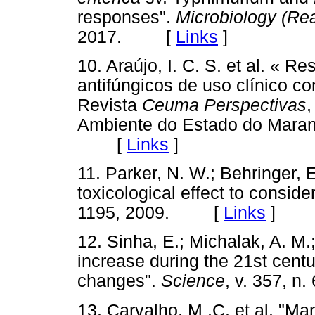
responses".
Microbiology (Re
2017. [
Links
]
10. Araújo, I. C. S. et al. « R
antifúngicos de uso clínico co
Revista
Ceuma Perspectivas
,
Ambiente do Estado do Maranh
[
Links
]
11. Parker, N. W.; Behringer, E
toxicological effect to conside
1195, 2009. [
Links
]
12. Sinha, E.; Michalak, A. M.;
increase during the 21st centur
changes".
Science
, v. 357, 
13. Carvalho, M .C. et al. "Ma