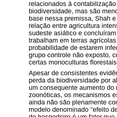
relacionados à contabilizaçã
biodiversidade, mas são men
base nessa premissa, Shah e 
relação entre agricultura inte
sudeste asiático e concluíra
trabalham em terras agrícola
probabilidade de estarem inf
grupo controle não exposto, 
certas monoculturas florestais
Apesar de consistentes evidê
perda da biodiversidade por a
um consequente aumento do r
zoonóticas, os mecanismos es
ainda não são plenamente co
modelo denominado "efeito de 
do hospedeiro é um fator que