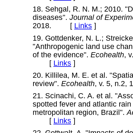
18. Sehgal, R. N. M.; 2010. "D
diseases".
Journal of Experim
2018. [
Links
]
19. Gottdenker, N. L.; Streicker
"Anthropogenic land use chang
of the evidence".
Ecohealth
, 
[
Links
]
20. Killilea, M. E. et al. "Spa
review".
Ecohealth
, v. 5, n.
21. Scinachi, C. A. et al. "Ass
spotted fever and atlantic rai
metropolitan region, Brazil".
A
[
Links
]
22. Gottwalt, A. "Impacts of d