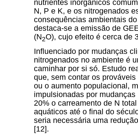
nutrientes inorgânicos comu
N, P e K, e os nitrogenados es
consequências ambientais do u
destaca-se a emissão de GEE,
(N
O), cujo efeito é cerca d
2
Influenciado por mudanças clim
nitrogenados no ambiente é u
caminhar por si só. Estudo r
que, sem contar os provávei
ou o aumento populacional, m
impulsionadas por mudanças 
20% o carreamento de N total
aquáticos até o final do sécu
seria necessária uma redução
[12].