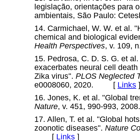
legislação, orientações para
ambientais, São Paulo: Cet
14. Carmichael, W. W. et al. "
chemical and biological evide
Health Perspectives
, v. 109,
15. Pedrosa, C. D. S. G. et al
exacerbates neural cell death
Zika virus".
PLOS Neglected T
e0008060, 2020. [
Links
16. Jones, K. et al. "Global t
Nature
, v. 451, 990-993, 2
17. Allen, T. et al. "Global ho
zoonotic diseases".
Nature C
[
Links
]