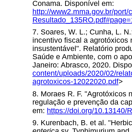
Conama. Disponível em:
http://www2.mma.gov.br/port/
Resultado_135RO.pdf#page=
7. Soares, W. L.; Cunha, L. N.
incentivo fiscal a agrotóxicos n
insustentável". Relatório pro
Saúde e Ambiente, com o apoio
Janeiro: Abrasco, 2020. Disp
content/uploads/2020/02/relat
agrotoxicos-12022020.pdf
>
8. Moraes R. F. "Agrotóxicos n
regulação e prevenção da capt
em:
https://doi.org/10.13140
9. Kurenbach, B. et al. "Herb
enterica
sv. Typhimurium and