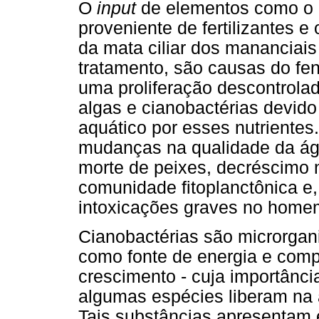
O
input
de elementos como o N
proveniente de fertilizantes e
da mata ciliar dos mananciai
tratamento, são causas do fe
uma proliferação descontrola
algas e cianobactérias devido 
aquático por esses nutrientes
mudanças na qualidade da águ
morte de peixes, decréscimo 
comunidade fitoplanctônica e,
intoxicações graves no homem
Cianobactérias são microrganis
como fonte de energia e comp
crescimento - cuja importânci
algumas espécies liberam na á
Tais substâncias apresentam e