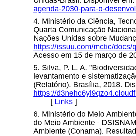
Unidas-Brasil. Disponível em
agenda-2030-para-o-desenvol
4. Ministério da Ciência, Tec
Quarta Comunicação Nacional
Nações Unidas sobre Mudança
https://issuu.com/mctic/docs
Acesso em 15 de março d
5. Silva, P. L. A. "Biodiversi
levantamento e sistematizaçã
(Relatório). Brasília, 2018. Di
https://d3nehc6yl9qzo4.clou
[
Links
]
6. Ministério do Meio Ambien
do Meio Ambiente - DSISNAM
Ambiente (Conama). Resultad