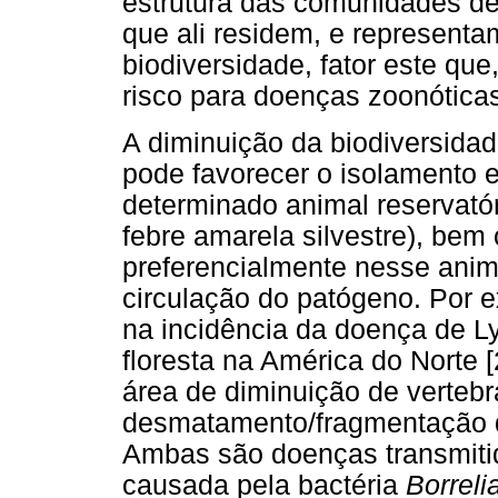
estrutura das comunidades de 
que ali residem, e represent
biodiversidade, fator este qu
risco para doenças zoonótica
A diminuição da biodiversid
pode favorecer o isolamento
determinado animal reservató
febre amarela silvestre), bem
preferencialmente nesse anim
circulação do patógeno. Por
na incidência da doença de 
floresta na América do Norte 
área de diminuição de vertebr
desmatamento/fragmentação d
Ambas são doenças transmitid
causada pela bactéria
Borreli