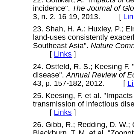
incidence".
The Journal of Glo
3, n. 2, 16-19, 2013. [
Lin
23. Shah, H. A.; Huxley, P.; El
land-uses consistently exacerb
Southeast Asia".
Nature Comm
[
Links
]
24. Ostfeld, R. S.; Keesing F. 
disease".
Annual Review of Ec
43, p. 157-182, 2012. [
L
25. Keesing, F. et al. "Impact
transmission of infectious di
[
Links
]
26. Gibb, R.; Redding, D. W.; C
Blackburn, T. M. et al. "Zoono