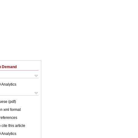
on Demand
 Analytics
uese (pdf)
 in xml format
 references
cite this article
 Analytics