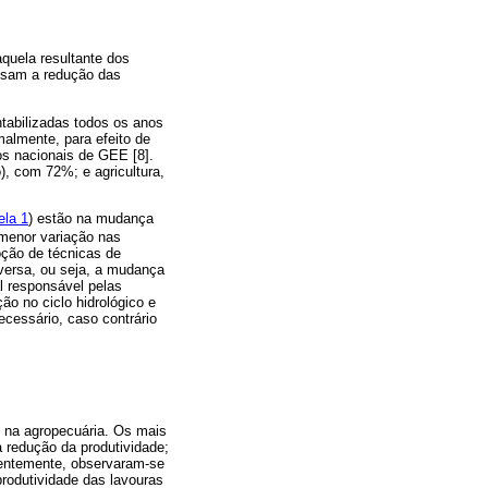
quela resultante dos
visam a redução das
ntabilizadas todos os anos
malmente, para efeito de
os nacionais de GEE [8].
), com 72%; e agricultura,
ela 1
) estão na mudança
 menor variação nas
ção de técnicas de
versa, ou seja, a mudança
l responsável pelas
ão no ciclo hidrológico e
ecessário, caso contrário
 na agropecuária. Os mais
a redução da produtividade;
centemente, observaram-se
rodutividade das lavouras