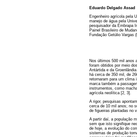
Eduardo Delgado Assad
Engenheiro agrícola pela U
manejo de água pela Univer
pesquisador da Embrapa In
Painel Brasileiro de Muda
Fundação Getúlio Vargas 
Nos últimos 500 mil anos a
foram obtidos por meio do
Antártida e da Groenlândia
há cerca de 350 mil, de 26
retornaram para um clima 
marca também a passage
instrumentos, como machad
agrícola neolítica [2, 3].
A rigor, pesquisas apontam
cerca de 10 mil anos; no su
de figueiras plantadas no v
A partir daí, a população
sem que isto signifique ne
de hoje, a evolução do con
sistemas de produção torn