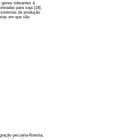
 genes tolerantes à
ntradas para soja [18],
os sistemas de produção
orias em que são
gração pecuária-floresta,