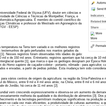
Automat
Send th
niversidade Federal de Viçosa (UFV), doutor em ciências e
Indicators
sidade de Ciências e Técnicas de Montpellier, França, e
formática Agropecuária. É membro do comitê científico do
Related lin
nças Climáticas e professor do Mestrado em Agronegócio da
(FGV - EESP)
Share
More
More
Permali
 temperatura na Terra tem variado e os melhores registros
s testemunhos de gelo perfurados nos mantos gelados da
 [1]. Nesses registros foram observadas três idades do gelo:
0 mil e de 150 mil anos. Entretanto, registros apontam que há cerca de 10 m
interglacial quente [1], que marca o que os geólogos designam por Época H
m do
Homo sapiens
de caçador-coletor - portanto, nômade - para agricultor, c
os e enxadas, a partir de pedras polidas. Esta mudança tem sido considera
 para vários centros de origem da agricultura: na região da Síria-Palestina 
l do México, entre 9 mil e 4 mil anos atrás; na China, entre 8 mil e 6 mil ano
ale do Jordão, há cerca de 11 mil anos [2].
 mundial vem crescendo expressivamente e observa-se um aumento da demand
cessariamente melhoria da qualidade e da distribuição de alimentos [3]. Dos p
hecimento e da tecnologia permitiram mudanças significativas na produção a
aram-se cada vez mais eficientes; a produtividade de culturas aumentou; a q