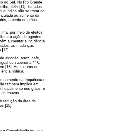
sso do Sul. No Rio Grande
milho, 30% [11]. Estudos
e indica não se tratar de
vinculada ao aumento da
dos, a perda de grãos
ima, por meio de efeitos
alterar a ação de agentes
mbém aumentar a incidência
ligados, as mudanças
 [12].
de algodão, arroz, café,
igual ou superior a 4° C
vo [15]. As culturas de
iência hídrica.
ao aumento na frequência e
édia também implica em
principalmente nos grãos, é
e de chuvas.
 A redução da área de
es [15].
ra a Consolidação de uma