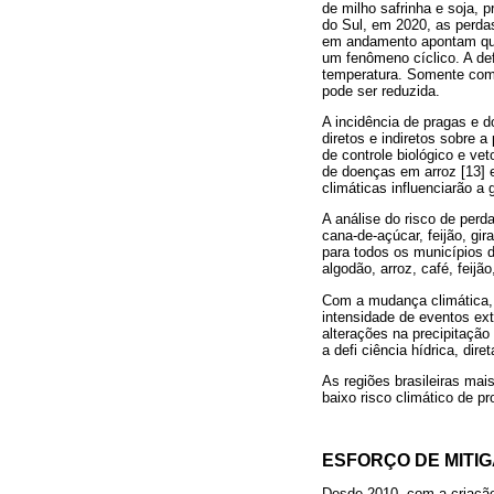
de milho safrinha e soja, 
do Sul, em 2020, as perda
em andamento apontam que 
um fenômeno cíclico. A def
temperatura. Somente com 
pode ser reduzida.
A incidência de pragas e 
diretos e indiretos sobre a
de controle biológico e v
de doenças em arroz [13] 
climáticas influenciarão a
A análise do risco de perd
cana-de-açúcar, feijão, gi
para todos os municípios d
algodão, arroz, café, feijã
Com a mudança climática, o
intensidade de eventos ex
alterações na precipitação
a defi ciência hídrica, di
As regiões brasileiras mai
baixo risco climático de p
ESFORÇO DE MITI
Desde 2010, com a criação