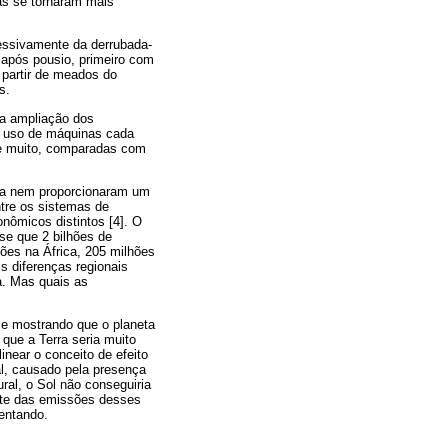
as se tornaram mais
ssivamente da derrubada-
 após pousio, primeiro com
 partir de meados do
s.
 a ampliação dos
 o uso de máquinas cada
se muito, comparadas com
eta nem proporcionaram um
ntre os sistemas de
nômicos distintos [4]. O
se que 2 bilhões de
ões na África, 205 milhões
s diferenças regionais
a. Mas quais as
e mostrando que o planeta
que a Terra seria muito
near o conceito de efeito
al, causado pela presença
ral, o Sol não conseguiria
arte das emissões desses
entando.