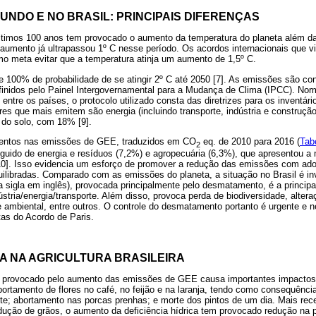
UNDO E NO BRASIL: PRINCIPAIS DIFERENÇAS
timos 100 anos tem provocado o aumento da temperatura do planeta além da
aumento já ultrapassou 1º C nesse período. Os acordos internacionais que 
 meta evitar que a temperatura atinja um aumento de 1,5º C.
 100% de probabilidade de se atingir 2º C até 2050 [7]. As emissões são co
finidos pelo Painel Intergovernamental para a Mudança de Clima (IPCC). Nor
tre os países, o protocolo utilizado consta das diretrizes para os inventári
res que mais emitem são energia (incluindo transporte, indústria e construção
 do solo, com 18% [9].
mentos nas emissões de GEE, traduzidos em CO
eq. de 2010 para 2016 (
Tab
2
eguido de energia e resíduos (7,2%) e agropecuária (6,3%), que apresentou a
0]. Isso evidencia um esforço de promover a redução das emissões com ado
uilibradas. Comparado com as emissões do planeta, a situação no Brasil é in
 sigla em inglês), provocada principalmente pelo desmatamento, é a principa
stria/energia/transporte. Além disso, provoca perda de biodiversidade, alteraç
 ambiental, entre outros. O controle do desmatamento portanto é urgente e n
tas do Acordo de Paris.
A NA AGRICULTURA BRASILEIRA
 provocado pelo aumento das emissões de GEE causa importantes impactos
bortamento de flores no café, no feijão e na laranja, tendo como consequênci
ite; abortamento nas porcas prenhas; e morte dos pintos de um dia. Mais re
dução de grãos, o aumento da deficiência hídrica tem provocado redução na p