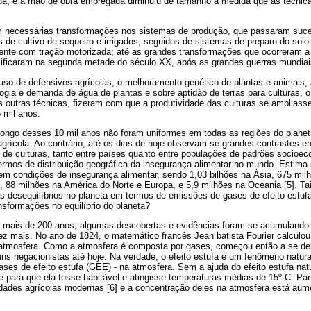
ada; e a mão de obra empregada diminuiu de tamanho à medida que as técnic
 necessárias transformações nos sistemas de produção, que passaram suce
de cultivo de sequeiro e irrigados; seguidos de sistemas de preparo do solo
mente com tração motorizada; até as grandes transformações que ocorreram a
sificaram na segunda metade do século XX, após as grandes guerras mundiai
o uso de defensivos agrícolas, o melhoramento genético de plantas e animais,
ogia e demanda de água de plantas e sobre aptidão de terras para culturas,
 outras técnicas, fizeram com que a produtividade das culturas se amplias
5 mil anos.
ongo desses 10 mil anos não foram uniformes em todas as regiões do plan
agrícola. Ao contrário, até os dias de hoje observam-se grandes contrastes e
 de culturas, tanto entre países quanto entre populações de padrões socioeco
ermos de distribuição geográfica da insegurança alimentar no mundo. Estima-
 condições de insegurança alimentar, sendo 1,03 bilhões na Ásia, 675 milh
, 88 milhões na América do Norte e Europa, e 5,9 milhões na Oceania [5]. Tai
 desequilíbrios no planeta em termos de emissões de gases de efeito estuf
sformações no equilíbrio do planeta?
 mais de 200 anos, algumas descobertas e evidências foram se acumulando 
z mais. No ano de 1824, o matemático francês Jean batista Fourier calculou 
e atmosfera. Como a atmosfera é composta por gases, começou então a se deli
uns negacionistas até hoje. Na verdade, o efeito estufa é um fenômeno natur
es de efeito estufa (GEE) - na atmosfera. Sem a ajuda do efeito estufa natu
te para que ela fosse habitável e atingisse temperaturas médias de 15º C. P
idades agrícolas modernas [6] e a concentração deles na atmosfera está aum