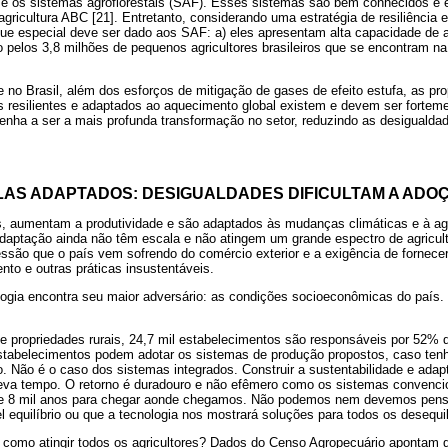
ta e os sistemas agroflorestais (SAF). Esses sistemas são bem conhecidos e
gricultura ABC [21]. Entretanto, considerando uma estratégia de resiliência 
ue especial deve ser dado aos SAF: a) eles apresentam alta capacidade de
 pelos 3,8 milhões de pequenos agricultores brasileiros que se encontram n
 no Brasil, além dos esforços de mitigação de gases de efeito estufa, as p
 resilientes e adaptados ao aquecimento global existem e devem ser forteme
venha a ser a mais profunda transformação no setor, reduzindo as desigualda
LAS ADAPTADOS: DESIGUALDADES DIFICULTAM A ADO
, aumentam a produtividade e são adaptados às mudanças climáticas e à agri
adaptação ainda não têm escala e não atingem um grande espectro de agricul
ssão que o país vem sofrendo do comércio exterior e a exigência de fornecer
to e outras práticas insustentáveis.
ogia encontra seu maior adversário: as condições socioeconômicas do país. 
e propriedades rurais, 24,7 mil estabelecimentos são responsáveis por 52% d
stabelecimentos podem adotar os sistemas de produção propostos, caso tenh
o. Não é o caso dos sistemas integrados. Construir a sustentabilidade e ada
eva tempo. O retorno é duradouro e não efêmero como os sistemas convenci
 de 8 mil anos para chegar aonde chegamos. Não podemos nem devemos pen
 equilíbrio ou que a tecnologia nos mostrará soluções para todos os desequil
como atingir todos os agricultores? Dados do Censo Agropecuário apontam q