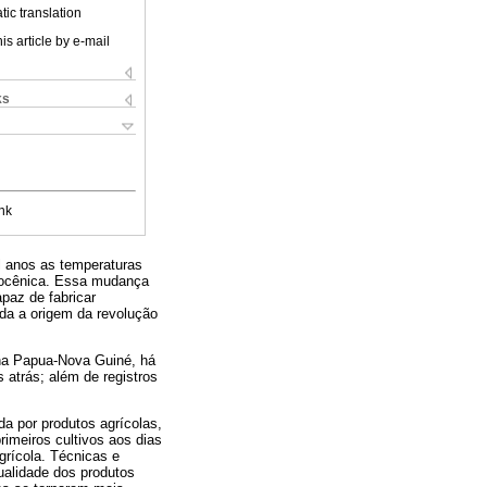
ic translation
is article by e-mail
ks
nk
il anos as temperaturas
olocênica. Essa mudança
apaz de fabricar
da a origem da revolução
e na Papua-Nova Guiné, há
s atrás; além de registros
a por produtos agrícolas,
rimeiros cultivos aos dias
grícola. Técnicas e
ualidade dos produtos