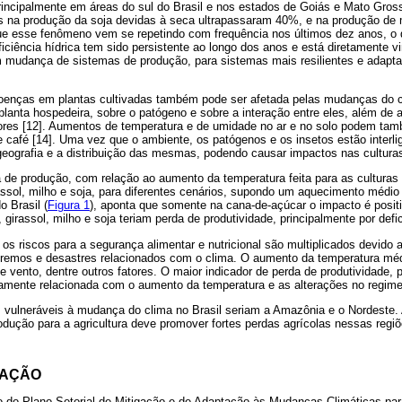
principalmente em áreas do sul do Brasil e nos estados de Goiás e Mato Gro
s na produção da soja devidas à seca ultrapassaram 40%, e na produção de 
esse fenômeno vem se repetindo com frequência nos últimos dez anos, o qu
iciência hídrica tem sido persistente ao longo dos anos e está diretamente 
mudança de sistemas de produção, para sistemas mais resilientes e adapta
doenças em plantas cultivadas também pode ser afetada pelas mudanças do cl
 planta hospedeira, sobre o patógeno e sobre a interação entre eles, além de 
etores [12]. Aumentos de temperatura e de umidade no ar e no solo podem ta
e café [14]. Uma vez que o ambiente, os patógenos e os insetos estão inter
 geografia e a distribuição das mesmas, podendo causar impactos nas culturas
a de produção, com relação ao aumento da temperatura feita para as culturas 
rassol, milho e soja, para diferentes cenários, supondo um aquecimento médio 
o Brasil (
Figura 1
), aponta que somente na cana-de-açúcar o impacto é positi
o, girassol, milho e soja teriam perda de produtividade, principalmente por defic
s riscos para a segurança alimentar e nutricional são multiplicados devido 
tremos e desastres relacionados com o clima. O aumento da temperatura m
 e vento, dentre outros fatores. O maior indicador de perda de produtividade, 
retamente relacionada com o aumento da temperatura e as alterações no regim
s vulneráveis à mudança do clima no Brasil seriam a Amazônia e o Nordeste.
rodução para a agricultura deve promover fortes perdas agrícolas nessas regiõ
GAÇÃO
 do Plano Setorial de Mitigação e de Adaptação às Mudanças Climáticas pa