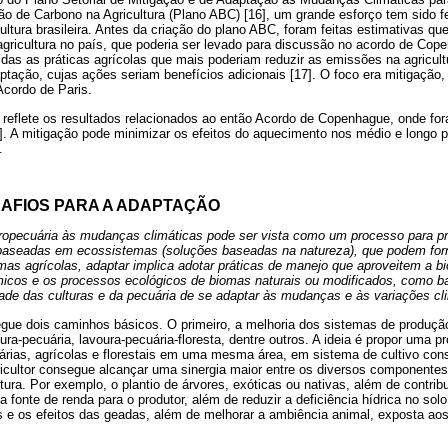
 de Carbono na Agricultura (Plano ABC) [16], um grande esforço tem sido fei
tura brasileira. Antes da criação do plano ABC, foram feitas estimativas q
agricultura no país, que poderia ser levado para discussão no acordo de Cop
das as práticas agrícolas que mais poderiam reduzir as emissões na agricult
aptação, cujas ações seriam benefícios adicionais [17]. O foco era mitigação,
cordo de Paris.
 reflete os resultados relacionados ao então Acordo de Copenhague, onde fo
. A mitigação pode minimizar os efeitos do aquecimento nos médio e longo 
.
SAFIOS PARA A ADAPTAÇÃO
ropecuária às mudanças climáticas pode ser vista como um processo para p
 baseadas em ecossistemas (soluções baseadas na natureza), que podem for
mas agrícolas, adaptar implica adotar práticas de manejo que aproveitem a bi
micos e os processos ecológicos de biomas naturais ou modificados, como ba
de das culturas e da pecuária de se adaptar às mudanças e às variações cl
gue dois caminhos básicos. O primeiro, a melhoria dos sistemas de produç
ura-pecuária, lavoura-pecuária-floresta, dentre outros. A ideia é propor uma p
árias, agrícolas e florestais em uma mesma área, em sistema de cultivo con
icultor consegue alcançar uma sinergia maior entre os diversos componentes
ura. Por exemplo, o plantio de árvores, exóticas ou nativas, além de contribu
fonte de renda para o produtor, além de reduzir a deficiência hídrica no solo
 e os efeitos das geadas, além de melhorar a ambiência animal, exposta aos