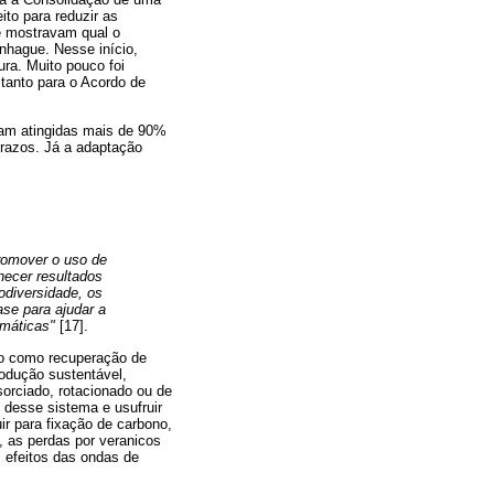
to para reduzir as
ue mostravam qual o
enhague. Nesse início,
ura. Muito pouco foi
 tanto para o Acordo de
ram atingidas mais de 90%
prazos. Já a adaptação
romover o uso de
necer resultados
odiversidade, os
se para ajudar a
imáticas"
[17].
ão como recuperação de
rodução sustentável,
sorciado, rotacionado ou de
 desse sistema e usufruir
ir para fixação de carbono,
, as perdas por veranicos
 efeitos das ondas de