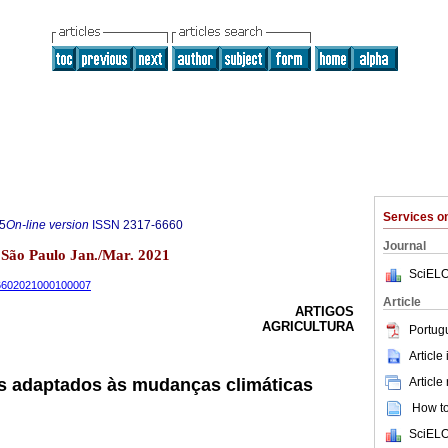
Services 
5
On-line version
ISSN
2317-6660
Journal
1 São Paulo Jan./Mar. 2021
SciELO
-66602021000100007
Article
ARTIGOS
AGRICULTURA
Portug
Article
Article
as adaptados às mudanças climáticas
How to 
SciELO