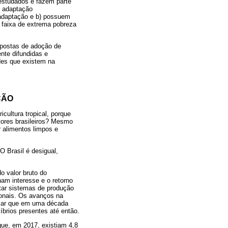
 estudados e fazem parte
e adaptação
 adaptação e b) possuem
a faixa de extrema pobreza
ropostas de adoção de
nte difundidas e
des que existem na
ÇÃO
cultura tropical, porque
tores brasileiros? Mesmo
 alimentos limpos e
O Brasil é desigual,
o valor bruto do
am interesse e o retorno
ptar sistemas de produção
onais. Os avanços na
sar que em uma década
íbrios presentes até então.
ue, em 2017, existiam 4,8