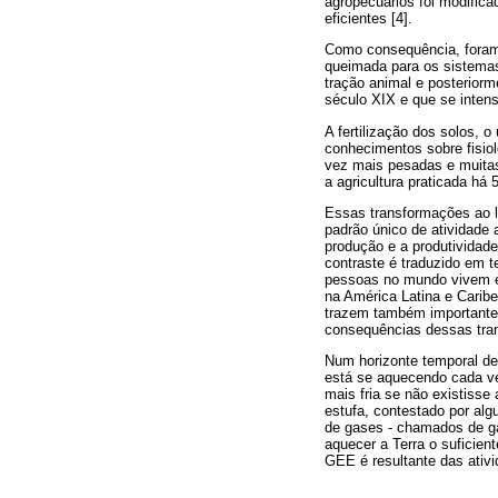
agropecuários foi modific
eficientes [4].
Como consequência, foram
queimada para os sistemas 
tração animal e posterior
século XIX e que se inten
A fertilização dos solos, 
conhecimentos sobre fisiol
vez mais pesadas e muitas
a agricultura praticada há 
Essas transformações ao l
padrão único de atividade 
produção e a produtividade
contraste é traduzido em t
pessoas no mundo vivem em
na América Latina e Caribe
trazem também importantes
consequências dessas tran
Num horizonte temporal de
está se aquecendo cada ve
mais fria se não existiss
estufa, contestado por alg
de gases - chamados de gas
aquecer a Terra o suficien
GEE é resultante das ativ