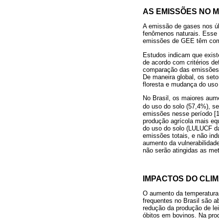
AS EMISSÕES NO M
A emissão de gases nos úl
fenômenos naturais. Esse 
emissões de GEE têm como
Estudos indicam que existe
de acordo com critérios de
comparação das emissões en
De maneira global, os seto
floresta e mudança do uso
No Brasil, os maiores au
do uso do solo (57,4%), s
emissões nesse período [1
produção agrícola mais eq
do uso do solo (LULUCF da
emissões totais, e não indú
aumento da vulnerabilidade
não serão atingidas as me
IMPACTOS DO CLIM
O aumento da temperatura
frequentes no Brasil são a
redução da produção de le
óbitos em bovinos. Na pro