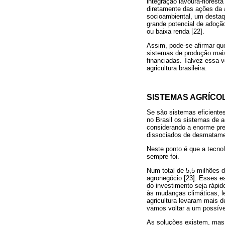
integração lavoura-flores
diretamente das ações da a
socioambiental, um destaq
grande potencial de adoção
ou baixa renda [22].
Assim, pode-se afirmar que
sistemas de produção mais
financiadas. Talvez essa 
agricultura brasileira.
SISTEMAS AGRÍCO
Se são sistemas eficientes
no Brasil os sistemas de 
considerando a enorme pre
dissociados de desmatamen
Neste ponto é que a tecnol
sempre foi.
Num total de 5,5 milhões d
agronegócio [23]. Esses e
do investimento seja rápid
às mudanças climáticas, l
agricultura levaram mais
vamos voltar a um possível
As soluções existem, mas 