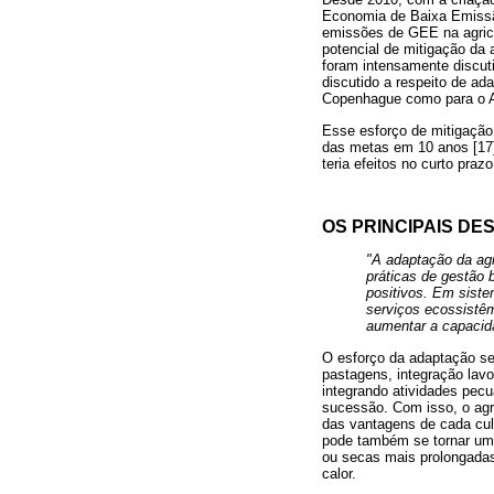
Economia de Baixa Emissão
emissões de GEE na agricul
potencial de mitigação da 
foram intensamente discuti
discutido a respeito de ad
Copenhague como para o A
Esse esforço de mitigação
das metas em 10 anos [17]
teria efeitos no curto prazo
OS PRINCIPAIS DE
"A adaptação da ag
práticas de gestão
positivos. Em siste
serviços ecossistê
aumentar a capacida
O esforço da adaptação se
pastagens, integração lavo
integrando atividades pecu
sucessão. Com isso, o agr
das vantagens de cada cult
pode também se tornar uma 
ou secas mais prolongadas
calor.