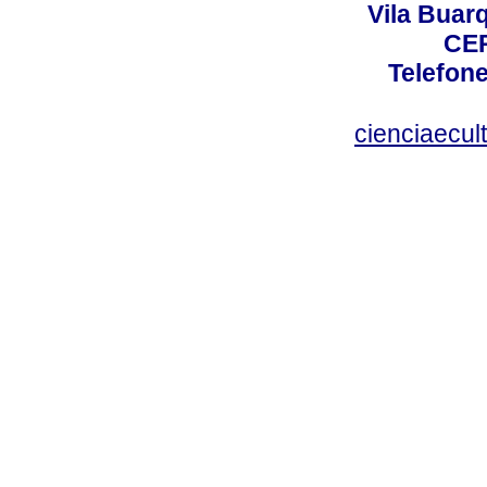
Vila Buar
CEP
Telefone
cienciaecul