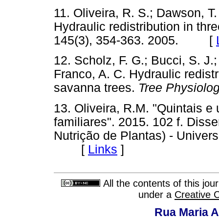
11. Oliveira, R. S.; Dawson, T.
Hydraulic redistribution in th
145(3), 354-363. 2005. [
12. Scholz, F. G.; Bucci, S. J.
Franco, A. C. Hydraulic redistr
savanna trees.
Tree Physiolo
13. Oliveira, R.M. "Quintais 
familiares". 2015. 102 f. Dis
Nutrição de Plantas) - Univer
[
Links
]
All the contents of this jo
under a
Creative 
Rua Maria A