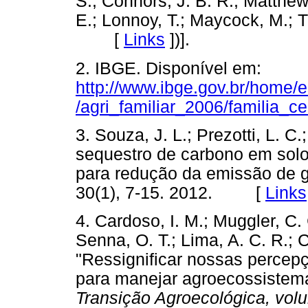
S.; Connors, J. B. R.; Matthew
E.; Lonnoy, T.; Maycock, M.; T
[
Links
]
)].
2. IBGE. Disponível em:
http://www.ibge.gov.br/home/
/agri_familiar_2006/familia_
3. Souza, J. L.; Prezotti, L. C
sequestro de carbono em solo
para redução da emissão de g
30(1), 7-15. 2012. [
Links
4. Cardoso, I. M.; Muggler, C.
Senna, O. T.; Lima, A. C. R.; 
"Ressignificar nossas percepç
para manejar agroecossistema
Transição Agroecológica, vol