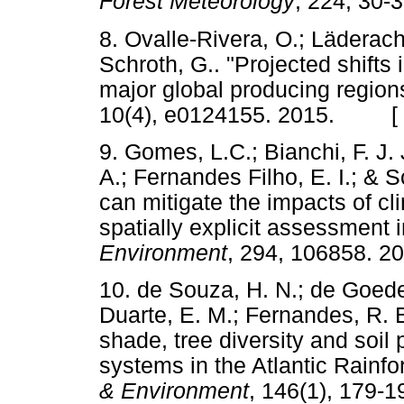
Forest Meteorology
, 224, 3
8. Ovalle-Rivera, O.; Läderach
Schroth, G.. "Projected shifts 
major global producing region
10(4), e0124155. 2015. [
9. Gomes, L.C.; Bianchi, F. J. 
A.; Fernandes Filho, E. I.; & 
can mitigate the impacts of c
spatially explicit assessment i
Environment
, 294, 106858.
10. de Souza, H. N.; de Goede,
Duarte, E. M.; Fernandes, R. B
shade, tree diversity and soil 
systems in the Atlantic Rainf
& Environment
, 146(1), 17