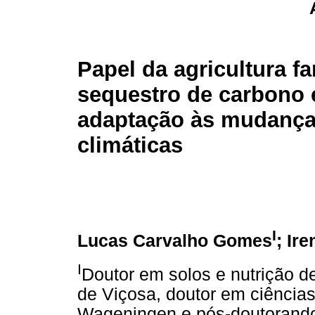
Papel da agricultura fa
sequestro de carbono 
adaptação às mudanç
climáticas
I
Lucas Carvalho Gomes
; Ir
I
Doutor em solos e nutrição d
de Viçosa, doutor em ciência
Wageningen e pós-doutorand