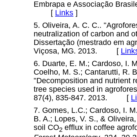
Embrapa e Associação Brasile
[
Links
]
5. Oliveira, A. C. C.. "Agrofor
neutralization of carbon and o
Dissertação (mestrado em agr
Viçosa, MG. 2013. [
Link
6. Duarte, E. M.; Cardoso, I. M
Coelho, M. S.; Cantarutti, R. 
"Decomposition and nutrient re
tree species used in agrofore
87(4), 835-847. 2013. [
L
7. Gomes, L.C.; Cardoso, I. M
B. A.; Lopes, V. S., & Oliveira
soil CO
efflux in coffee agro
2