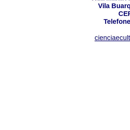
Vila Buar
CEP
Telefone
cienciaecul