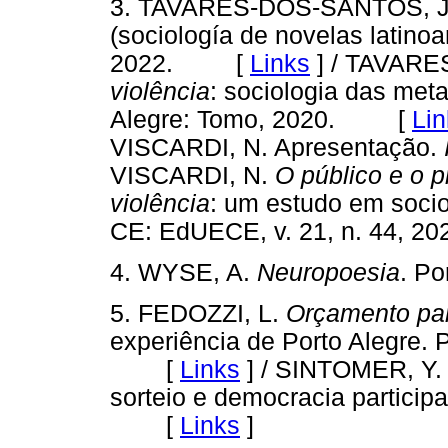
3. TAVARES-DOS-SANTOS, J. V
(sociología de novelas latino
2022. [
Links
]
/ TAVARE
violência
: sociologia das met
Alegre: Tomo, 2020. [
Lin
VISCARDI, N. Apresentação.
VISCARDI, N.
O público e o p
violência
: um estudo em sociol
CE: EdUECE, v. 21, n. 44,
4. WYSE, A.
Neuropoesia
. P
5. FEDOZZI, L.
Orçamento par
experiência de Porto Alegre. 
[
Links
]
/ SINTOMER, Y
sorteio e democracia particip
[
Links
]