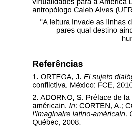
virtualidades para a América L
antropólogo Caleb Alves (UF
"A leitura invade as linhas
pares qual destino ain
hu
Referências
1. ORTEGA, J.
El sujeto dialó
conflictiva. México: FCE, 
2. ADORNO, S. Préface de la v
américain.
In
: CORTEN, A.; C
l’imaginaire latino-américain
. 
Québec, 2008.