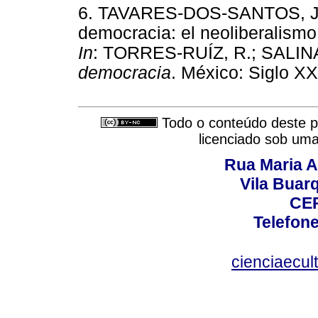
6. TAVARES-DOS-SANTOS, J. V.
democracia: el neoliberalism
In
: TORRES-RUÍZ, R.; SALIN
democracia
. México: Siglo
Todo o conteúdo deste pe
licenciado sob um
Rua Maria A
Vila Buar
CEP
Telefone
cienciaecul