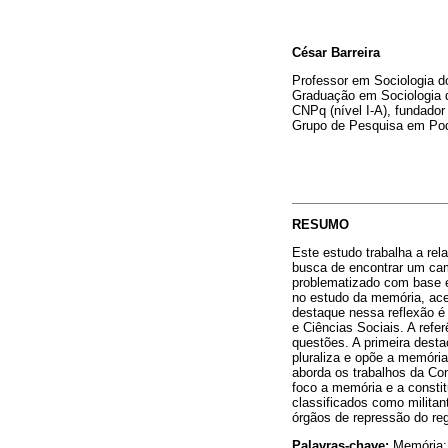
César Barreira
Professor em Sociologia d
Graduação em Sociologia d
CNPq (nível I-A), fundador
Grupo de Pesquisa em Pod
RESUMO
Este estudo trabalha a re
busca de encontrar um cam
problematizado com base e
no estudo da memória, acen
destaque nessa reflexão é 
e Ciências Sociais. A refe
questões. A primeira desta
pluraliza e opõe a memóri
aborda os trabalhos da Co
foco a memória e a consti
classificados como militan
órgãos de repressão do reg
Palavras-chave:
Memória; 