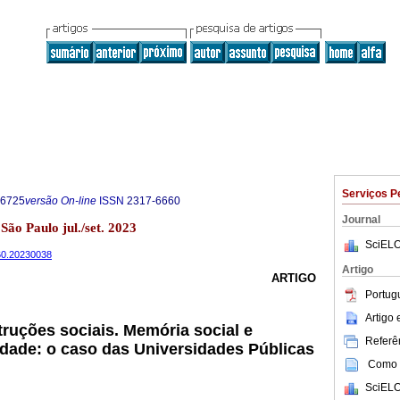
Serviços P
-6725
versão On-line
ISSN
2317-6660
Journal
 São Paulo jul./set. 2023
SciELO
660.20230038
Artigo
ARTIGO
Portug
Artigo
ruções sociais. Memória social e
Referên
dade: o caso das Universidades Públicas
Como c
SciELO