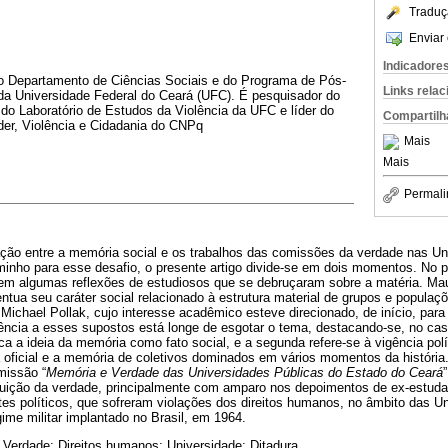
Traduç
Enviar 
Indicadore
o Departamento de Ciências Sociais e do Programa de Pós-
Links rela
a Universidade Federal do Ceará (UFC). É pesquisador do
 do Laboratório de Estudos da Violência da UFC e líder do
Compartilh
er, Violência e Cidadania do CNPq
Mais
Mais
Permali
lação entre a memória social e os trabalhos das comissões da verdade nas U
inho para esse desafio, o presente artigo divide-se em dois momentos. No p
m algumas reflexões de estudiosos que se debruçaram sobre a matéria. Mau
tua seu caráter social relacionado à estrutura material de grupos e populaçõ
Michael Pollak, cujo interesse acadêmico esteve direcionado, de início, para 
rência a esses supostos está longe de esgotar o tema, destacando-se, no cas
ca a ideia da memória como fato social, e a segunda refere-se à vigência pol
a oficial e a memória de coletivos dominados em vários momentos da histór
missão “
Memória e Verdade das Universidades Públicas do Estado do Ceará
tuição da verdade, principalmente com amparo nos depoimentos de ex-estuda
tes políticos, que sofreram violações dos direitos humanos, no âmbito das Un
ime militar implantado no Brasil, em 1964.
Verdade; Direitos humanos; Universidade; Ditadura.