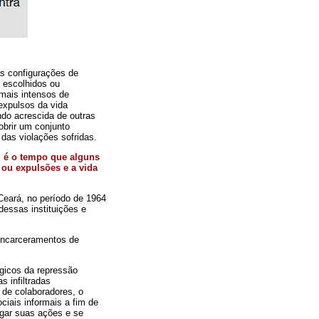
s configurações de
 escolhidos ou
mais intensos de
expulsos da vida
ndo acrescida de outras
obrir um conjunto
das violações sofridas.
, é o tempo que alguns
 ou expulsões e a vida
 Ceará, no período de 1964
dessas instituições e
 encarceramentos de
gicos da repressão
 infiltradas
 de colaboradores, o
iais informais a fim de
lgar suas ações e se