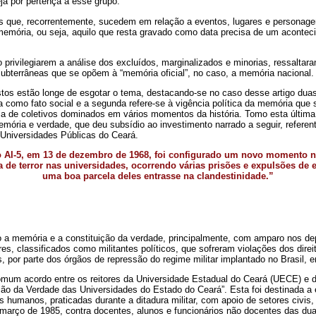
eja por pertença a esse grupo.
s que, recorrentemente, sucedem em relação a eventos, lugares e personag
memória, ou seja, aquilo que resta gravado como data precisa de um acontec
privilegiarem a análise dos excluídos, marginalizados e minorias, ressaltaram
ubterrâneas que se opõem à “memória oficial”, no caso, a memória nacional.
stos estão longe de esgotar o tema, destacando-se no caso desse artigo duas
 como fato social e a segunda refere-se à vigência política da memória que s
ia de coletivos dominados em vários momentos da história. Tomo esta última
mória e verdade, que deu subsídio ao investimento narrado a seguir, referen
Universidades Públicas do Ceará.
AI-5, em 13 de dezembro de 1968, foi configurado um novo momento n
 de terror nas universidades, ocorrendo várias prisões e expulsões de 
uma boa parcela deles entrasse na clandestinidade.”
 a memória e a constituição da verdade, principalmente, com amparo nos de
es, classificados como militantes políticos, que sofreram violações dos dir
, por parte dos órgãos de repressão do regime militar implantado no Brasil, 
omum acordo entre os reitores da Universidade Estadual do Ceará (UECE) e d
o da Verdade das Universidades do Estado do Ceará”. Esta foi destinada a 
os humanos, praticadas durante a ditadura militar, com apoio de setores civis
março de 1985, contra docentes, alunos e funcionários não docentes das du