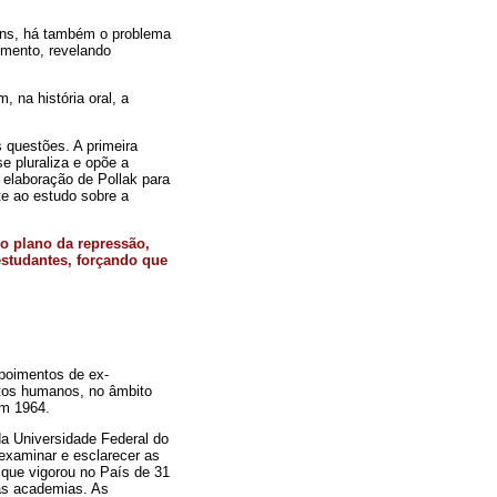
ens, há também o problema
imento, revelando
, na história oral, a
 questões. A primeira
e pluraliza e opõe a
 elaboração de Pollak para
te ao estudo sobre a
o plano da repressão,
estudantes, forçando que
poimentos de ex-
eitos humanos, no âmbito
em 1964.
a Universidade Federal do
examinar e esclarecer as
, que vigorou no País de 31
as academias. As