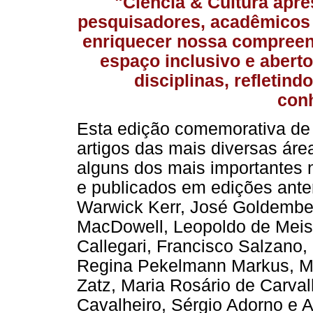
"Ciência & Cultura apre
pesquisadores, acadêmicos e
enriquecer nossa compree
espaço inclusivo e aberto
disciplinas, refletind
con
Esta edição comemorativa de
artigos das mais diversas áre
alguns dos mais importantes n
e publicados em edições anter
Warwick Kerr, José Goldember
MacDowell, Leopoldo de Meis, 
Callegari, Francisco Salzano
Regina Pekelmann Markus, Mi
Zatz, Maria Rosário de Carva
Cavalheiro, Sérgio Adorno e 