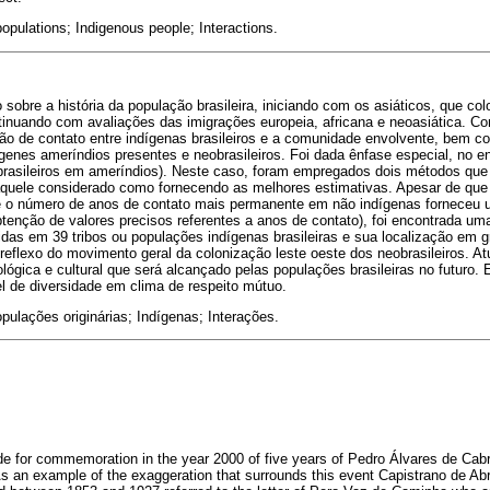
populations; Indigenous people; Interactions.
 sobre a história da população brasileira, iniciando com os asiáticos, que co
tinuando com avaliações das imigrações europeia, africana e neoasiática. C
ção de contato entre indígenas brasileiros e a comunidade envolvente, bem c
 genes ameríndios presentes e neobrasileiros. Foi dada ênfase especial, no en
brasileiros em ameríndios). Neste caso, foram empregados dois métodos que 
aquele considerado como fornecendo as melhores estimativas. Apesar de que 
e o número de anos de contato mais permanente em não indígenas forneceu 
btenção de valores precisos referentes a anos de contato), foi encontrada uma
idas em 39 tribos ou populações indígenas brasileiras e sua localização em g
reflexo do movimento geral da colonização leste oeste dos neobrasileiros. Atua
ógica e cultural que será alcançado pelas populações brasileiras no futuro. 
l de diversidade em clima de respeito mútuo.
pulações originárias; Indígenas; Interações.
e for commemoration in the year 2000 of five years of Pedro Álvares de Cabral
s an example of the exaggeration that surrounds this event Capistrano de Ab