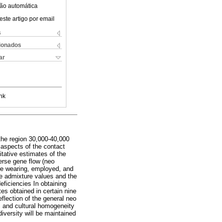
ão automática
este artigo por email
s
cionados
ar
nk
 the region 30,000-40,000
 aspects of the contact
itative estimates of the
erse gene flow (neo
ure wearing, employed, and
se admixture values and the
ficiencies In obtaining
es obtained in certain nine
eflection of the general neo
al and cultural homogeneity
diversity will be maintained