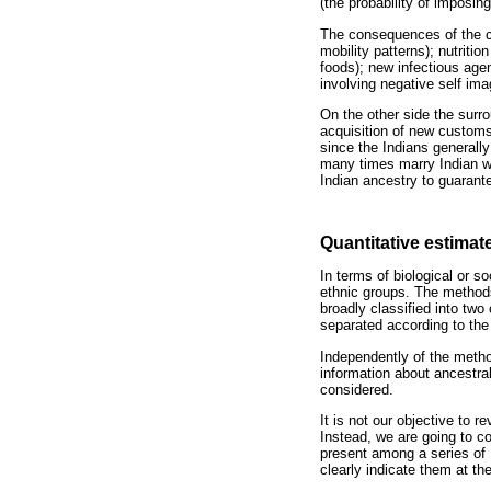
(the probability of imposing
The consequences of the con
mobility patterns); nutritio
foods); new infectious agen
involving negative self ima
On the other side the surr
acquisition of new customs
since the Indians generally
many times marry Indian w
Indian ancestry to guarante
Quantitative estimat
In terms of biological or s
ethnic groups. The methods
broadly classified into tw
separated according to the
Independently of the metho
information about ancestral
considered.
It is not our objective to 
Instead, we are going to c
present among a series of 
clearly indicate them at th