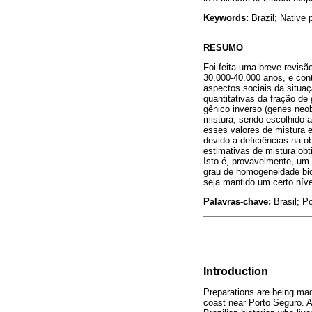
Keywords:
Brazil; Native 
RESUMO
Foi feita uma breve revisão
30.000-40.000 anos, e con
aspectos sociais da situa
quantitativas da fração de
gênico inverso (genes neo
mistura, sendo escolhido 
esses valores de mistura 
devido a deficiências na o
estimativas de mistura obt
Isto é, provavelmente, um 
grau de homogeneidade biol
seja mantido um certo níve
Palavras-chave:
Brasil; Po
Introduction
Preparations are being mad
coast near Porto Seguro. A