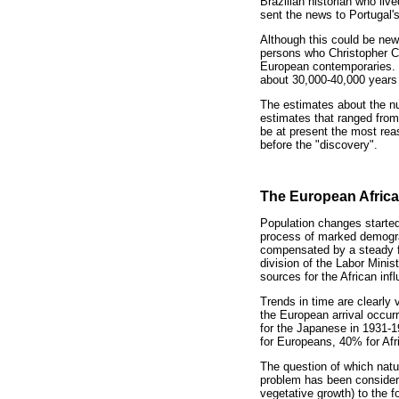
Brazilian historian who li
sent the news to Portugal's 
Although this could be new
persons who Christopher C
European contemporaries. T
about 30,000-40,000 years 
The estimates about the nu
estimates that ranged from
be at present the most rea
before the "discovery".
The European Africa
Population changes started
process of marked demograp
compensated by a steady f
division of the Labor Mini
sources for the African infl
Trends in time are clearly 
the European arrival occur
for the Japanese in 1931-1
for Europeans, 40% for Afr
The question of which natu
problem has been considere
vegetative growth) to the f