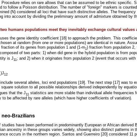
Procedure relies on rare allows that can be assumed to be ethnic specific. Sin
 to follow a Poisson distribution. The number of "foreign" markers is counted
ned (N) considered all loci that have such distinctive alleles. The frequency 
king into account by dividing the preliminary amount of admixture obtained by 
two humans populations meet they inevitably exchange cultural values 
ses the gene identity coefficient [18] to approach the problem. This coeffici
 chosen at random (from one or more populations) are identical in nature. Assu
, fraction of its genes from population 1 and (1-m
) fraction from population 2,
1
 composed of two parts: 1) when did gene in the hybrid population is from popu
tity is J
; and 2) when it originates from population 2 (event that occurs with
11
)J
1
12
include several alleles, loci end populations [19]. The next step [17] was to e
square solution to all possible relationships derived independently by equatio
gues that the J
statistics are more stable than individual allele frequencies 
11
y to be affected by rare alleles (which have higher coefficients of variation).
 neo-Brazilians
of studies have been performed in predominantly European or African derived Br
n ancestry in these groups varies widely, showing also distinct patterns in th
ence occurs in the northern region. Santos and Guerreiro [20] considered 11 p