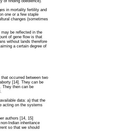
ty of finding obedience).
 in mortality fertility and
 on one or a few staple
 cultural changes (sometimes
 may be reflected in the
unt of gene flow is that
ians without lands therefore
iming a certain degree of
ng that occurred between two
aborty [14]. They can be
e. They then can be
.
ailable data: a) that the
re acting on the systems
her authors [14, 15]
non-Indian inheritance
erent so that we should