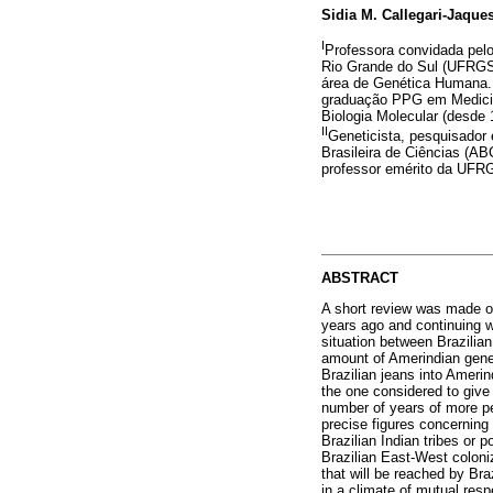
Sidia M. Callegari-Jaque
I
Professora convidada pelo
Rio Grande do Sul (UFRGS)
área de Genética Humana.
graduação PPG em Medicin
Biologia Molecular (desd
II
Geneticista, pesquisador 
Brasileira de Ciências (ABC
professor emérito da UFR
ABSTRACT
A short review was made of 
years ago and continuing w
situation between Brazilian
amount of Amerindian genes
Brazilian jeans into Ameri
the one considered to give
number of years of more pe
precise figures concerning
Brazilian Indian tribes or 
Brazilian East-West coloniz
that will be reached by Braz
in a climate of mutual resp