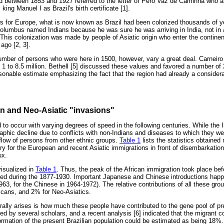
ved between 1853 and 1927 referred to the letter of Pero Vaz de Caminha who a
king Manuel I as Brazil's birth certificate [1].
s for Europe, what is now known as Brazil had been colorized thousands of y
olumbus named Indians because he was sure he was arriving in India, not in 
his colonization was made by people of Asiatic origin who enter the continent
ago [2, 3].
mber of persons who were here in 1500, however, vary a great deal. Carneiro 
 1 to 8.5 million. Bethell [5] discussed these values and favored a number of 
sonable estimate emphasizing the fact that the region had already a consider
n and Neo-Asiatic "invasions"
 to occur with varying degrees of speed in the following centuries. While the
hic decline due to conflicts with non-Indians and diseases to which they we
low of persons from other ethnic groups.
Table 1
lists the statistics obtained
stry for the European and recent Asiatic immigrations in front of disembarkati
ux.
visualized in
Table 1
. Thus, the peak of the African immigration took place bef
red during the 1877-1930. Important Japanese and Chinese introductions happ
963, for the Chinese in 1964-1972). The relative contributions of all these gr
icans, and 2% for Neo-Asiatics.
rally arises is how much these people have contributed to the gene pool of pr
d by several scholars, and a recent analysis [6] indicated that the migrant c
ormation of the present Brazilian population could be estimated as being 18%.