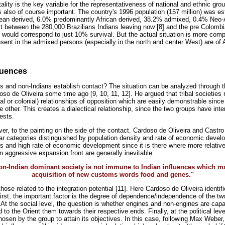
ortality is the key variable for the representativeness of national and ethnic gro
is also of course important. The country's 1996 population (157 million) was e
n derived, 6.0% predominantly African derived, 38.2% admixed, 0.4% Neo-A
st between the 280,000 Brazilians Indians leaving now [8] and the pre Colombi
this would correspond to just 10% survival. But the actual situation is more comp
resent in the admixed persons (especially in the north and center West) are of 
quences
and non-Indians establish contact? The situation can be analyzed through th
oso de Oliveira some time ago [9, 10, 11, 12]. He argued that tribal societies
al or colonial) relationships of opposition which are easily demonstrable sinc
e other. This creates a dialectical relationship, since the two groups have int
ests.
r, to the painting on the side of the contact. Cardoso de Oliveira and Castro 
lar categories distinguished by population density and rate of economic develo
es and high rate of economic development since it is there where more relativ
n aggressive expansion front are generally inevitable.
n-Indian dominant society is not immune to Indian influences which may
acquisition of new customs words food and genes."
those related to the integration potential [11]. Here Cardoso de Oliveira identif
e first, the important factor is the degree of dependence/independence of the t
At the social level, the question is whether engines and non-engines are capab
o the Orient them towards their respective ends. Finally, at the political level
osen by the group to attain its objectives. In this case, following Max Weber