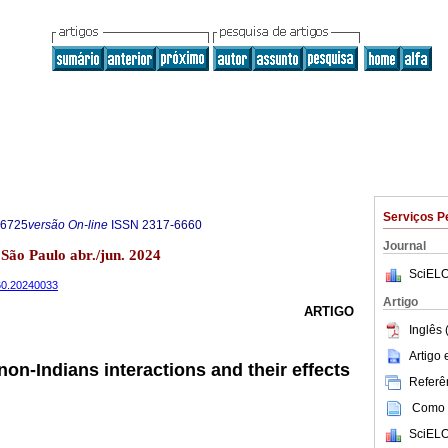
Serviços P
-6725
versão On-line
ISSN
2317-6660
Journal
 São Paulo abr./jun. 2024
SciELO
660.20240033
Artigo
ARTIGO
Inglês 
Artigo
 non-Indians interactions and their effects
Referên
Como c
SciELO