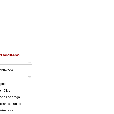
ersonalizados
 Analytics
(pdf)
 em XML
cias do artigo
itar este artigo
 Analytics