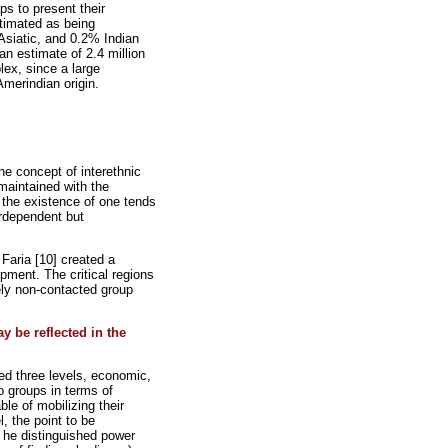
ups to present their
stimated as being
siatic, and 0.2% Indian
an estimate of 2.4 million
lex, since a large
Amerindian origin.
e concept of interethnic
 maintained with the
e the existence of one tends
erdependent but
Faria [10] created a
pment. The critical regions
ely non-contacted group
 be reflected in the
ied three levels, economic,
wo groups in terms of
le of mobilizing their
, the point to be
, he distinguished power