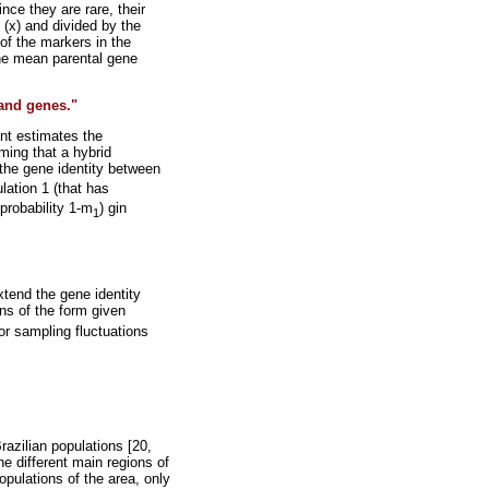
ce they are rare, their
 (x) and divided by the
of the markers in the
the mean parental gene
and genes."
ent estimates the
ming that a hybrid
 the gene identity between
lation 1 (that has
 probability 1-m
) gin
1
xtend the gene identity
ns of the form given
for sampling fluctuations
azilian populations [20,
e different main regions of
opulations of the area, only