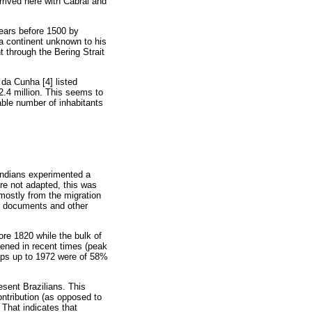
rrived here with Cabral and
ears before 1500 by
a continent unknown to his
 through the Bering Strait
da Cunha [4] listed
2.4 million. This seems to
able number of inhabitants
 Indians experimented a
re not adapted, this was
 mostly from the migration
on documents and other
ore 1820 while the bulk of
ened in recent times (peak
oups up to 1972 were of 58%
esent Brazilians. This
ontribution (as opposed to
 That indicates that