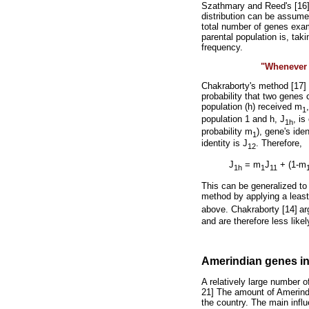
Szathmary and Reed's [16] 
distribution can be assumed
total number of genes exami
parental population is, ta
frequency.
"Whenever 
Chakraborty's method [17] u
probability that two genes
population (h) received m
1
population 1 and h, J
, is
1h
probability m
), gene's iden
1
identity is J
. Therefore,
12
J
= m
J
+ (1-m
1h
1
11
This can be generalized to 
method by applying a least 
above. Chakraborty [14]
ar
and are therefore less likel
Amerindian genes in
A relatively large number 
21] The amount of Amerindia
the country. The main influ