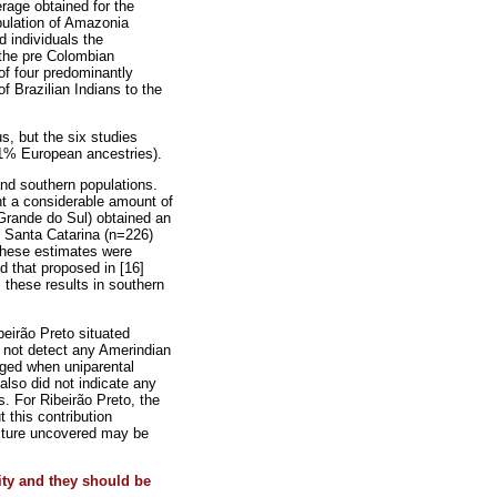
rage obtained for the
pulation of Amazonia
d individuals the
 the pre Colombian
 of four predominantly
f Brazilian Indians to the
s, but the six studies
 51% European ancestries).
nd southern populations.
nt a considerable amount of
 Grande do Sul) obtained an
r Santa Catarina (n=226)
 These estimates were
d that proposed in [16]
 these results in southern
beirão Preto situated
d not detect any Amerindian
nged when uniparental
also did not indicate any
. For Ribeirão Preto, the
this contribution
ixture uncovered may be
ity and they should be