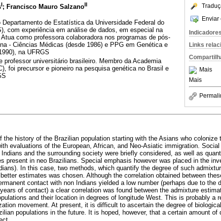
I
II
Traduç
s
; Francisco Mauro Salzano
Enviar 
 Departamento de Estatística da Universidade Federal do
, com experiência em análise de dados, em especial na
Indicadore
 Atua como professora colaboradora nos programas de pós-
a - Ciências Médicas (desde 1986) e PPG em Genética e
Links rela
e 1990), na UFRGS
Compartilh
e professor universitário brasileiro. Membro da Academia
), foi precursor e pioneiro na pesquisa genética no Brasil e
Mais
GS
Mais
Permali
the history of the Brazilian population starting with the Asians who colonize
ith evaluations of the European, African, and Neo-Asiatic immigration. Social
 Indians and the surrounding society were briefly considered, as well as quant
 present in neo Brazilians. Special emphasis however was placed in the inv
ndians). In this case, two methods, which quantify the degree of such admixt
 better estimates was chosen. Although the correlation obtained between the
rmanent contact with non Indians yielded a low number (perhaps due to the de
 years of contact) a clear correlation was found between the admixture estimat
populations and their location in degrees of longitude West. This is probably a r
ation movement. At present, it is difficult to ascertain the degree of biologic
ilian populations in the future. It is hoped, however, that a certain amount of 
ect.