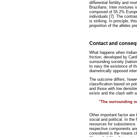
differential fertility and m
Brazilians. Inter mixtures 
composed of 55.2% Europea
individuals [7]. The contra
is striking. In principle, 
proportion of the alleles p
Contact and conse
What happens when Indians 
friction, developed by Card
surrounding society (nation
to navy the existence of th
diametrically opposed inter
The outcome differs, howeve
classification based on po
and those with low densiti
exists and the clash with a
"The surrounding no
Other important factor are 
social and political. In th
resources for subsistence. 
respective components and t
considered is the means ch