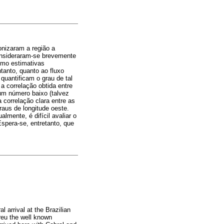
lonizaram a região a
onsideraram-se brevemente
omo estimativas
tanto, quanto ao fluxo
quantificam o grau de tal
a correlação obtida entre
um número baixo (talvez
 correlação clara entre as
raus de longitude oeste.
lmente, é difícil avaliar o
Espera-se, entretanto, que
 arrival at the Brazilian
reu the well known