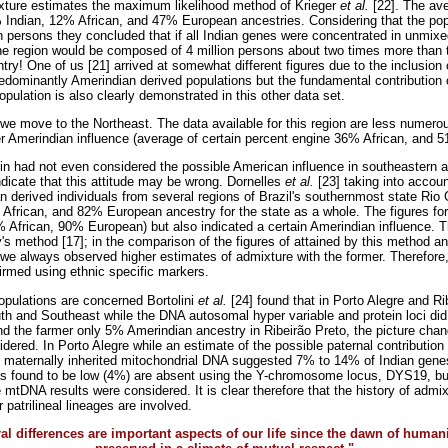
ixture estimates the maximum likelihood method of Krieger
et al.
[22]. The ave
 Indian, 12% African, and 47% European ancestries. Considering that the po
n persons they concluded that if all Indian genes were concentrated in unmixe
he region would be composed of 4 million persons about two times more than
try! One of us [21] arrived at somewhat different figures due to the inclusion
edominantly Amerindian derived populations but the fundamental contribution o
opulation is also clearly demonstrated in this other data set.
e move to the Northeast. The data available for this region are less numerou
ller Amerindian influence (average of certain percent engine 36% African, and
in had not even considered the possible American influence in southeastern a
ndicate that this attitude may be wrong. Dornelles
et al.
[23] taking into accou
n derived individuals from several regions of Brazil's southernmost state Rio
African, and 82% European ancestry for the state as a whole. The figures fo
5% African, 90% European) but also indicated a certain Amerindian influence.
's method [17]; in the comparison of the figures of attained by this method an
we always observed higher estimates of admixture with the former. Therefore,
irmed using ethnic specific markers.
populations are concerned Bortolini
et al.
[24] found that in Porto Alegre and Ri
outh and Southeast while the DNA autosomal hyper variable and protein loci di
and the farmer only 5% Amerindian ancestry in Ribeirão Preto, the picture cha
ered. In Porto Alegre while an estimate of the possible paternal contribution 
 maternally inherited mitochondrial DNA suggested 7% to 14% of Indian genes
s found to be low (4%) are absent using the Y-chromosome locus, DYS19, but 
mtDNA results were considered. It is clear therefore that the history of adm
r patrilineal lineages are involved.
ral differences are important aspects of our life since the dawn of human