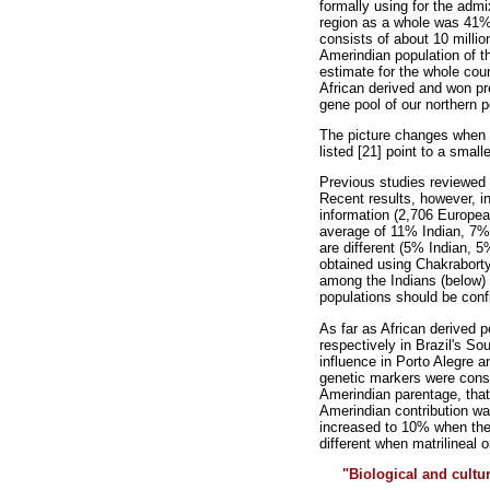
formally using for the adm
region as a whole was 41%
consists of about 10 millio
Amerindian population of t
estimate for the whole coun
African derived and won pr
gene pool of our northern p
The picture changes when w
listed [21] point to a sma
Previous studies reviewed 
Recent results, however, i
information (2,706 Europea
average of 11% Indian, 7% 
are different (5% Indian, 
obtained using Chakraborty
among the Indians (below) 
populations should be conf
As far as African derived 
respectively in Brazil's S
influence in Porto Alegre 
genetic markers were consid
Amerindian parentage, that
Amerindian contribution wa
increased to 10% when the 
different when matrilineal o
"Biological and cultu