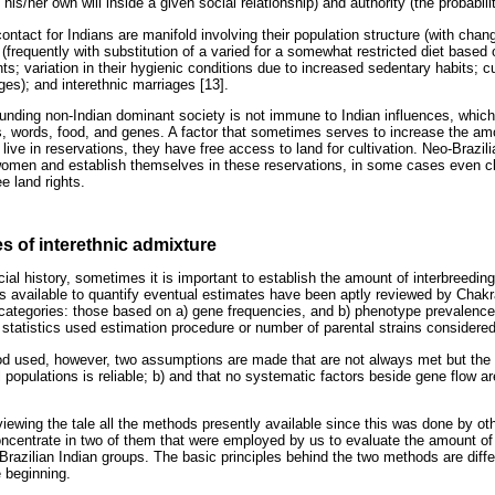
 his/her own will inside a given social relationship) and authority (the probabili
tact for Indians are manifold involving their population structure (with changes
n (frequently with substitution of a varied for a somewhat restricted diet based
ts; variation in their hygienic conditions due to increased sedentary habits;
ges); and interethnic marriages [13].
ounding non-Indian dominant society is not immune to Indian influences, which
, words, food, and genes. A factor that sometimes serves to increase the amo
 live in reservations, they have free access to land for cultivation. Neo-Brazil
omen and establish themselves in these reservations, in some cases even cla
e land rights.
es of interethnic admixture
ocial history, sometimes it is important to establish the amount of interbreedi
 available to quantify eventual estimates have been aptly reviewed by Chakr
o categories: those based on a) gene frequencies, and b) phenotype prevalenc
 statistics used estimation procedure or number of parental strains considered
d used, however, two assumptions are made that are not always met but the av
 populations is reliable; b) and that no systematic factors beside gene flow a
reviewing the tale all the methods presently available since this was done by ot
oncentrate in two of them that were employed by us to evaluate the amount of 
Brazilian Indian groups. The basic principles behind the two methods are diff
e beginning.