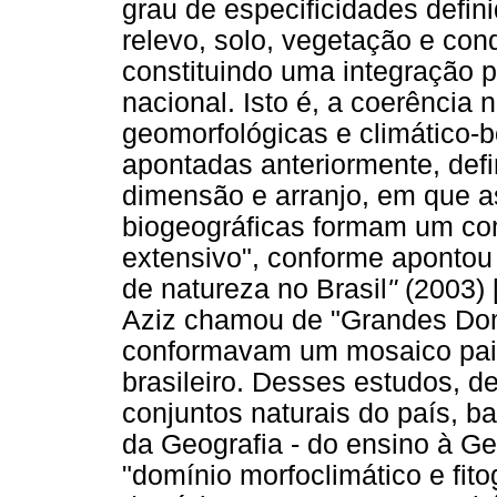
grau de especificidades defini
relevo, solo, vegetação e cond
constituindo uma integração pa
nacional. Isto é, a coerência 
geomorfológicas e climático-b
apontadas anteriormente, defi
dimensão e arranjo, em que as
biogeográficas formam um co
extensivo", conforme apontou
de natureza no Brasil
"
(2003) [
Aziz chamou de "Grandes Domí
conformavam um mosaico paisag
brasileiro. Desses estudos, d
conjuntos naturais do país, b
da Geografia - do ensino à G
"domínio morfoclimático e fito