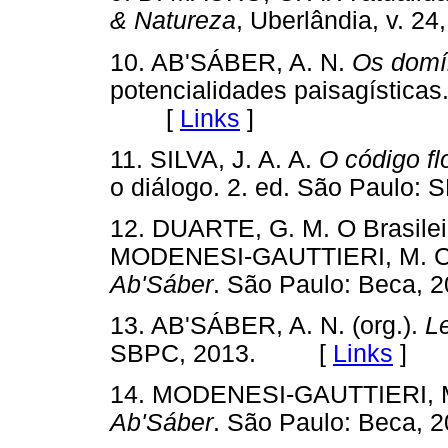
& Natureza
, Uberlândia, v. 2
10. AB'SÁBER, A. N.
Os domín
potencialidades paisagísticas.
[
Links
]
11. SILVA, J. A. A.
O código fl
o diálogo. 2. ed. São Paul
12. DUARTE, G. M. O Brasilei
MODENESI-GAUTTIERI, M. 
Ab'Sáber
. São Paulo: Beca,
13. AB'SÁBER, A. N. (org.).
Le
SBPC, 2013. [
Links
]
14. MODENESI-GAUTTIERI, 
Ab'Sáber
. São Paulo: Beca