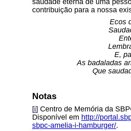
saudade eterna de uma pess
contribuição para a nossa exi
Ecos d
Sauda
Ent
Lembra
E, p
As badaladas ar
Que saudad
Notas
[
i
] Centro de Memória da SBP
Disponível em
http://portal.s
sbpc-amelia-i-hamburger/
.