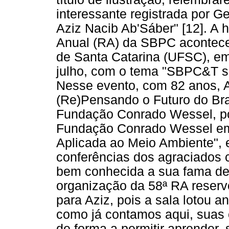
interessante registrada por G
Aziz Nacib Ab'Sáber" [12]. A h
Anual (RA) da SBPC acontece
de Santa Catarina (UFSC), em 
julho, com o tema "SBPC&T se
Nesse evento, com 82 anos, Az
(Re)Pensando o Futuro do Bra
Fundação Conrado Wessel, po
Fundação Conrado Wessel em 
Aplicada ao Meio Ambiente", 
conferências dos agraciados 
bem conhecida a sua fama de 
organização da 58ª RA reserv
para Aziz, pois a sala lotou a
como já contamos aqui, suas 
de forma a permitir aprender,