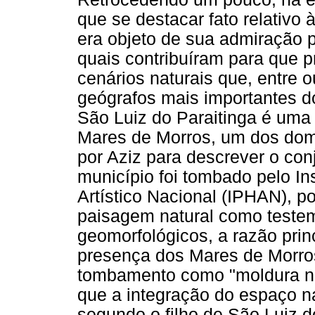
que se destacar fato relativo 
era objeto de sua admiração p
quais contribuíram para que 
cenários naturais que, entre o
geógrafos mais importantes do
São Luiz do Paraitinga é uma 
Mares de Morros, um dos domí
por Aziz para descrever o con
município foi tombado pelo Ins
Artístico Nacional (IPHAN), p
paisagem natural como teste
geomorfológicos, a razão prin
presença dos Mares de Morros
tombamento como "moldura nat
que a integração do espaço na
segundo o filho de São Luiz d