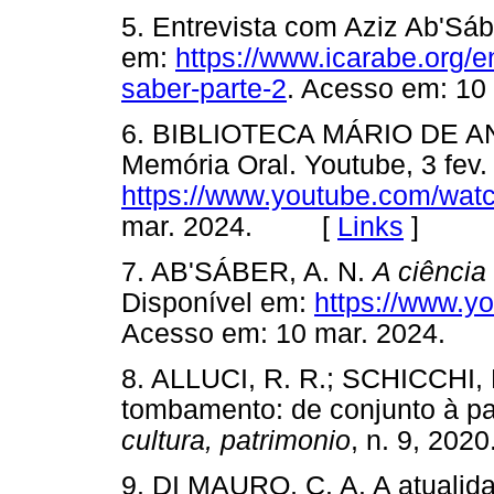
5. Entrevista com Aziz Ab'Sáb
em:
https://www.icarabe.org/e
saber-parte-2
. Acesso em: 
6. BIBLIOTECA MÁRIO DE 
Memória Oral. Youtube, 3 fev.
https://www.youtube.com/wa
mar. 2024. [
Links
]
7. AB'SÁBER, A. N.
A ciência
Disponível em:
https://www.y
Acesso em: 10 mar. 2024
8. ALLUCI, R. R.; SCHICCHI, M
tombamento: de conjunto à p
cultura, patrimonio
, n. 9, 2
9. DI MAURO, C. A. A atualid