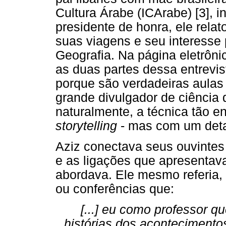
Cultura Árabe (ICArabe) [3], i
presidente de honra, ele relato
suas viagens e seu interesse
Geografia. Na página eletrôni
as duas partes dessa entrevi
porque são verdadeiras aula
grande divulgador de ciência 
naturalmente, a técnica tão en
storytelling
- mas com um deta
Aziz conectava seus ouvintes
e as ligações que apresentav
abordava. Ele mesmo referia, 
ou conferências que:
[...] eu como professor q
histórias dos acontecimento