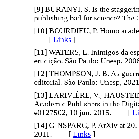
[9] BURANYI, S. Is the staggering
publishing bad for science? Th
[10] BOURDIEU, P. Homo academ
[
Links
]
[11] WATERS, L. Inimigos da espe
erudição. São Paulo: Unesp, 
[12] THOMPSON, J. B. As guerras
editorial. São Paulo: Unesp, 
[13] LARIVIÈRE, V.; HAUSTEIN
Academic Publishers in the Digita
e0127502, 10 jun. 2015. [
L
[14] GINSPARG, P. ArXiv at 20. N
2011. [
Links
]