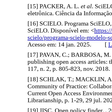
[15] PACKER, A. L.
et al
. SciEL
eletrônica. Ciência da Informaç
[16] SCIELO. Programa SciELO,
SciELO. Disponível em: <
https:
scielo/programa-scielo-modelo-sc
Acesso em: 14 jan. 2025. [
L
[17] PAVAN, C.; BARBOSA, M. C.
publishing open access articles: t
117, n. 2, p. 805-823, nov. 2
[18] SCHLAK, T.; MACKLIN, A. 
Community of Practice: Collabora
Current Open Access Environme
Librarianship, p. 1-29, 29 jul
[19] JISC. Open policy finder. , 