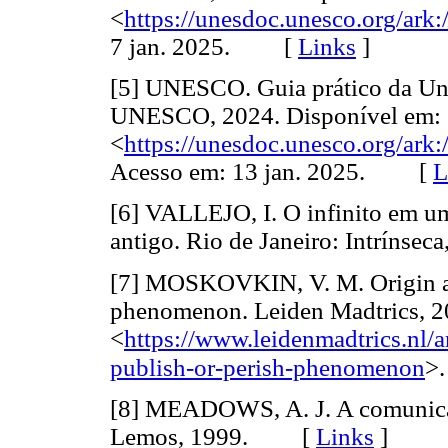
<
https://unesdoc.unesco.org/ar
7 jan. 2025. [
Links
]
[5] UNESCO. Guia prático da Unes
UNESCO, 2024. Disponível em:
<
https://unesdoc.unesco.org/ar
Acesso em: 13 jan. 2025. [
L
[6] VALLEJO, I. O infinito em u
antigo. Rio de Janeiro: Intrín
[7] MOSKOVKIN, V. M. Origin and
phenomenon. Leiden Madtrics, 2
<
https://www.leidenmadtrics.nl/ar
publish-or-perish-phenomenon
>.
[8] MEADOWS, A. J. A comunicaçã
Lemos, 1999. [
Links
]