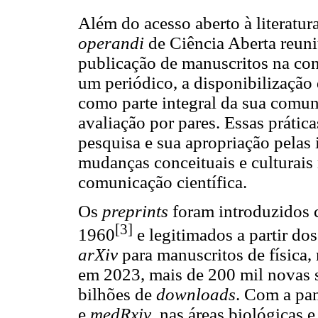
Além do acesso aberto à literatu
operandi
de Ciência Aberta reuni
publicação de manuscritos na co
um periódico, a disponibilização
como parte integral da sua comun
avaliação por pares. Essas prátic
pesquisa e sua apropriação pelas 
mudanças conceituais e culturais
comunicação científica.
Os
preprints
foram introduzidos 
[3]
1960
e legitimados a partir d
arXiv
para manuscritos de física,
em 2023, mais de 200 mil novas s
bilhões de
downloads
. Com a pa
e
medRxiv
, nas áreas biológicas 