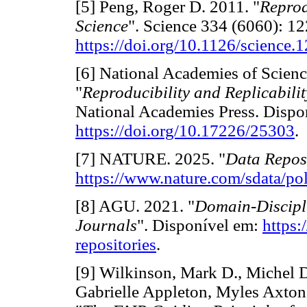
[5] Peng, Roger D. 2011. "
Reprod
Science
". Science 334 (6060): 1
https://doi.org/10.1126/science
[6] National Academies of Scienc
"
Reproducibility and Replicabilit
National Academies Press. Dispo
https://doi.org/10.17226/25303
.
[7] NATURE. 2025. "
Data Repos
https://www.nature.com/sdata/poli
[8] AGU. 2021. "
Domain-Discipl
Journals
". Disponível em:
https:
repositories
.
[9] Wilkinson, Mark D., Michel D
Gabrielle Appleton, Myles Axton,