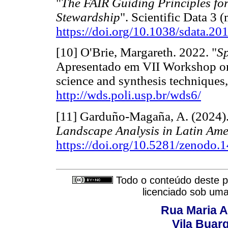
"
The FAIR Guiding Principles fo
Stewardship
". Scientific Data 3
https://doi.org/10.1038/sdata.20
[10] O'Brie, Margareth. 2022. "
Sp
Apresentado em VII Workshop on
science and synthesis techniques
http://wds.poli.usp.br/wds6/
[11] Garduño-Magaña, A. (2024)
Landscape Analysis in Latin Ame
https://doi.org/10.5281/zenodo
Todo o conteúdo deste pe
licenciado sob um
Rua Maria A
Vila Buar