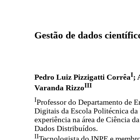
Gestão de dados científic
I
Pedro Luiz Pizzigatti Corrêa
;
III
Varanda Rizzo
I
Professor do Departamento de E
Digitais da Escola Politécnica d
experiência na área de Ciência 
Dados Distribuídos.
II
Tecnologista do INPE e membro