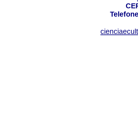
CEP
Telefone
cienciaecul