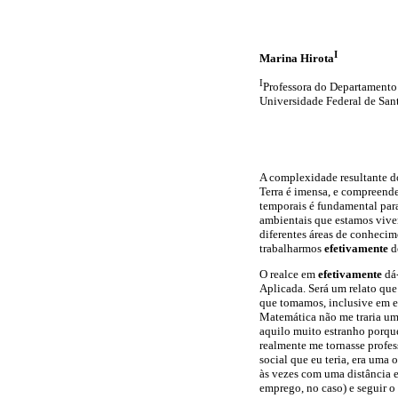
I
Marina Hirota
I
Professora do Departamento
Universidade Federal de San
A complexidade resultante do
Terra é imensa, e compreende
temporais é fundamental para
ambientais que estamos viven
diferentes áreas de conhecim
trabalharmos
efetivamente
de
O realce em
efetivamente
dá-
Aplicada. Será um relato qu
que tomamos, inclusive em es
Matemática não me traria um 
aquilo muito estranho porque
realmente me tornasse profes
social que eu teria, era uma
às vezes com uma distância e
emprego, no caso) e seguir o 