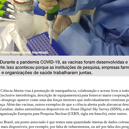
ncia Aberta visa à promoção de transparência, colaboração e acesso livre a tod
inclusive metodologia, descrição de equipamentos) para fornecer maior cooperação
o
desapego
aparece como uma das forças motrizes que individualmente cientistas p
ça. Além das vacinas, outros exemplos de que a ciência aberta pode alavancar desc
e
Landsat
, dados astronômicos disponíveis no
Sloan Digital Sky Survey
(SDSS), a d
Organização Europeia para Pesquisa Nuclear (CERN, sigla em francês), entre outros.
, no Brasil, um ponto associado é que temos uma quantidade imensa de dados colet
mais disponíveis, por exemplo, por falta de infraestrutura, ou até por falta dos pes