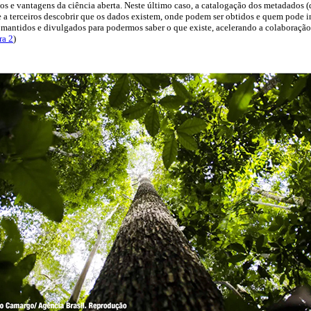
 e vantagens da ciência aberta. Neste último caso, a catalogação dos metadados 
e a terceiros descobrir que os dados existem, onde podem ser obtidos e quem pode i
 mantidos e divulgados para podermos saber o que existe, acelerando a colaboração
ra 2
)