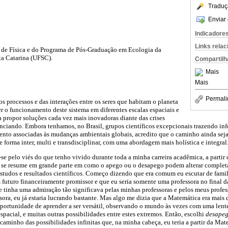
Traduç
Enviar 
Indicadore
Links rela
 de Física e do Programa de Pós-Graduação em Ecologia da
ta Catarina (UFSC).
Compartilh
Mais
Mais
Permali
s processos e das interações entre os seres que habitam o planeta
r o funcionamento deste sistema em diferentes escalas espaciais e
 propor soluções cada vez mais inovadoras diante das crises
ciando. Embora tenhamos, no Brasil, grupos científicos excepcionais trazendo info
ento associadas às mudanças ambientais globais, acredito que o caminho ainda seja 
 forma inter, multi e transdisciplinar, com uma abordagem mais holística e integral
se pelo viés do que tenho vivido durante toda a minha carreira acadêmica, a parti
e se resume em grande parte em como o apego ou o desapego podem alterar comple
tudos e resultados científicos. Começo dizendo que era comum eu escutar de famil
futuro financeiramente promissor e que eu seria somente uma professora no final d
 tinha uma admiração tão significava pelas minhas professoras e pelos meus profes
sora, eu já estaria lucrando bastante. Mas algo me dizia que a Matemática era mai
 oportunidade de aprender a ser versátil, observando o mundo às vezes com uma len
spacial, e muitas outras possibilidades entre estes extremos. Então, escolhi
desapeg
caminho das possibilidades infinitas que, na minha cabeça, eu teria a partir da Mat