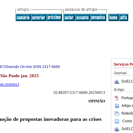
Serviços P
-6725
versão On-line
ISSN
2317-6660
Journal
1 São Paulo jan. 2025
SciELO
6660.20250013
Artigo
10.48207/2317-6660.20250013
Portug
OPINIÃO
Artigo
Referên
ção de propostas inovadoras para as crises
Como c
SciELO