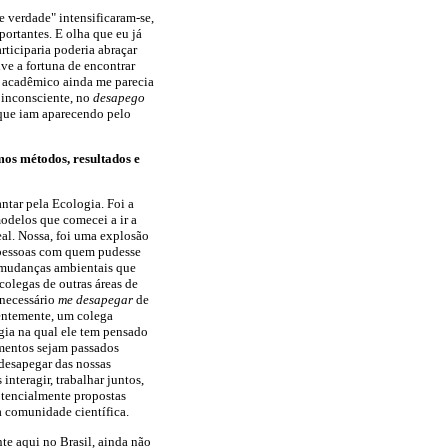
e verdade" intensificaram-se,
portantes. E olha que eu já
ticiparia poderia abraçar
ive a fortuna de encontrar
e acadêmico ainda me parecia
e inconsciente, no
desapego
 que iam aparecendo pelo
os métodos, resultados e
ntar pela Ecologia. Foi a
odelos que comecei a ir a
al. Nossa, foi uma explosão
m pessoas com quem pudesse
s mudanças ambientais que
olegas de outras áreas de
 necessário
me desapegar
de
entemente, um colega
ia na qual ele tem pensado
mentos sejam passados
 desapegar das nossas
interagir, trabalhar juntos,
potencialmente propostas
da comunidade científica.
te aqui no Brasil, ainda não