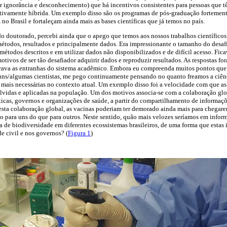
or ignorância e desconhecimento) que há incentivos consistentes para pessoas que t
ivamente híbrida. Um exemplo disso são os programas de pós-graduação fortement
no Brasil e fortaleçam ainda mais as bases científicas que já temos no país.
doutorado, percebi ainda que o apego que temos aos nossos trabalhos científico
todos, resultados e principalmente dados. Era impressionante o tamanho do desafi
s métodos descritos e em utilizar dados não disponibilizados e de difícil acesso. Fi
tivos de ser tão desafiador adquirir dados e reproduzir resultados. As respostas fo
ava as entranhas do sistema acadêmico. Embora eu compreenda muitos pontos que
uns/algumas cientistas, me pego continuamente pensando no quanto freamos a ciênc
 mais necessárias no contexto atual. Um exemplo disso foi a velocidade com que a
idas e aplicadas na população. Um dos motivos associa-se com a colaboração globa
icas, governos e organizações de saúde, a partir do compartilhamento de informaçõe
esta colaboração global, as vacinas poderiam ter demorado ainda mais para chegar
para uns do que para outros. Neste sentido, quão mais velozes seríamos em inform
 de biodiversidade em diferentes ecossistemas brasileiros, de uma forma que estas
e civil e nos governos? (
Figura 1
)