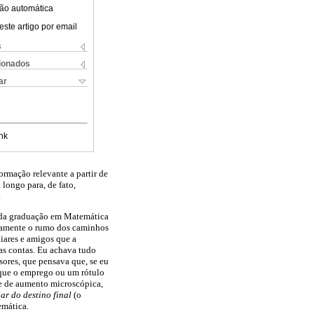
ão automática
este artigo por email
s
cionados
ar
nk
rmação relevante a partir de
longo para, de fato,
.
r da graduação em Matemática
tamente o rumo dos caminhos
iares e amigos que a
as contas. Eu achava tudo
sores, que pensava que, se eu
s que o emprego ou um rótulo
te de aumento microscópica,
ar do destino final
(o
emática.