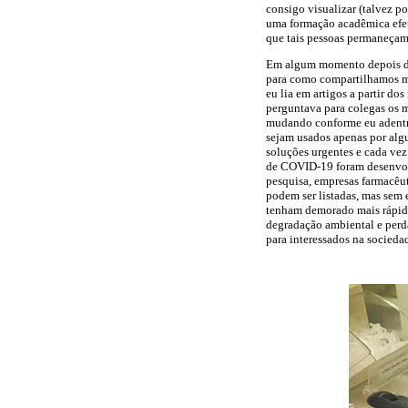
consigo visualizar (talvez p
uma formação acadêmica efet
que tais pessoas permaneçam 
Em algum momento depois do 
para como compartilhamos mé
eu lia em artigos a partir do
perguntava para colegas os mo
mudando conforme eu adentr
sejam usados apenas por alg
soluções urgentes e cada vez
de COVID-19 foram desenvolv
pesquisa, empresas farmacêut
podem ser listadas, mas sem 
tenham demorado mais rápido 
degradação ambiental e perda
para interessados na sociedad