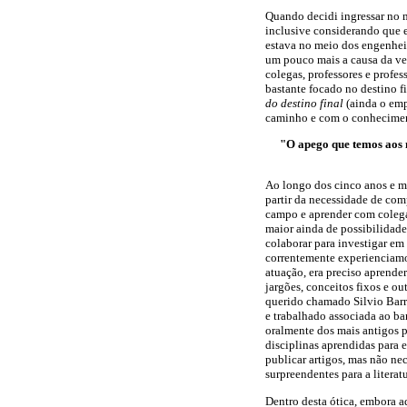
Quando decidi ingressar no m
inclusive considerando que eu
estava no meio dos engenheir
um pouco mais a causa da vers
colegas, professores e prof
bastante focado no destino fi
do destino final
(ainda o emp
caminho e com o conheciment
"O apego que temos aos 
Ao longo dos cinco anos e me
partir da necessidade de com
campo e aprender com colegas
maior ainda de possibilidade
colaborar para investigar em
correntemente experienciamo
atuação, era preciso aprende
jargões, conceitos fixos e ou
querido chamado Silvio Barr
e trabalhado associada ao b
oralmente dos mais antigos p
disciplinas aprendidas para e
publicar artigos, mas não ne
surpreendentes para a literat
Dentro desta ótica, embora a