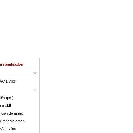
ersonalizados
 Analytics
uês (pdf)
 em XML
cias do artigo
itar este artigo
 Analytics