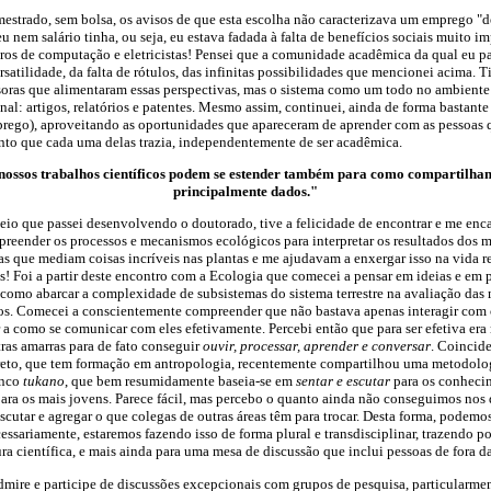
estrado, sem bolsa, os avisos de que esta escolha não caracterizava um emprego "d
 nem salário tinha, ou seja, eu estava fadada à falta de benefícios sociais muito im
os de computação e eletricistas! Pensei que a comunidade acadêmica da qual eu par
atilidade, da falta de rótulos, das infinitas possibilidades que mencionei acima. T
essoras que alimentaram essas perspectivas, mas o sistema como um todo no ambient
nal: artigos, relatórios e patentes. Mesmo assim, continuei, ainda de forma bastant
rego), aproveitando as oportunidades que apareceram de aprender com as pessoas
o que cada uma delas trazia, independentemente de ser acadêmica.
nossos trabalhos científicos podem se estender também para como compartilham
principalmente dados."
io que passei desenvolvendo o doutorado, tive a felicidade de encontrar e me enca
preender os processos e mecanismos ecológicos para interpretar os resultados dos m
 que mediam coisas incríveis nas plantas e me ajudavam a enxergar isso na vida re
s! Foi a partir deste encontro com a Ecologia que comecei a pensar em ideias e e
 como abarcar a complexidade de subsistemas do sistema terrestre na avaliação da
s. Comecei a conscientemente compreender que não bastava apenas interagir com c
r a como se comunicar com eles efetivamente. Percebi então que para ser efetiva era
tras amarras para de fato conseguir
ouvir, processar, aprender e conversar
. Coincid
eto, que tem formação em antropologia, recentemente compartilhou uma metodolog
anco
tukano
, que bem resumidamente baseia-se em
sentar e escutar
para os conheci
ara os mais jovens. Parece fácil, mas percebo o quanto ainda não conseguimos nos
scutar e agregar o que colegas de outras áreas têm para trocar. Desta forma, podemos 
cessariamente, estaremos fazendo isso de forma plural e transdisciplinar, trazendo 
ura científica, e mais ainda para uma mesa de discussão que inclui pessoas de fora 
dmire e participe de discussões excepcionais com grupos de pesquisa, particularmen