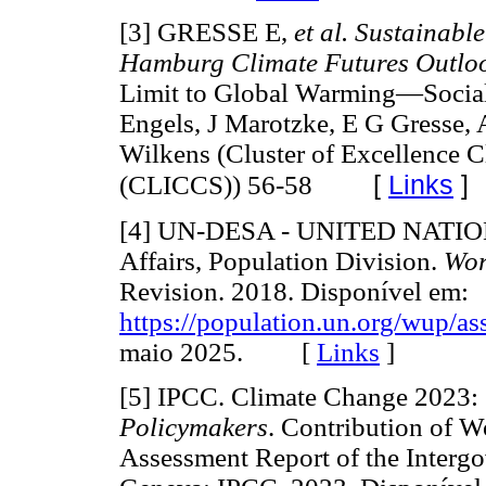
[3] GRESSE E,
et al. Sustainabl
Hamburg Climate Futures Outlo
Limit to Global Warming—Social 
Engels, J Marotzke, E G Gresse,
Wilkens (Cluster of Excellence C
[
Links
]
(CLICCS)) 56-58
[4] UN-DESA - UNITED NATIONS
Affairs, Population Division.
Wor
Revision. 2018. Disponível em:
https://population.un.org/wup/
maio 2025. [
Links
]
[5] IPCC. Climate Change 2023: 
Policymakers
. Contribution of Wo
Assessment Report of the Interg