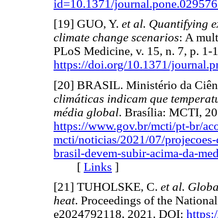
id=10.1371/journal.pone.02957
[19] GUO, Y.
et al. Quantifying 
climate change scenarios
: A mul
PLoS Medicine, v. 15, n. 7, p. 1-
https://doi.org/10.1371/journal
[20] BRASIL. Ministério da Ciên
climáticas indicam que temperat
média global
. Brasília: MCTI, 2
https://www.gov.br/mcti/pt-br/a
mcti/noticias/2021/07/projecoes-
brasil-devem-subir-acima-da-med
[
Links
]
[21] TUHOLSKE, C.
et al. Glob
heat
. Proceedings of the National
e2024792118, 2021. DOI:
https