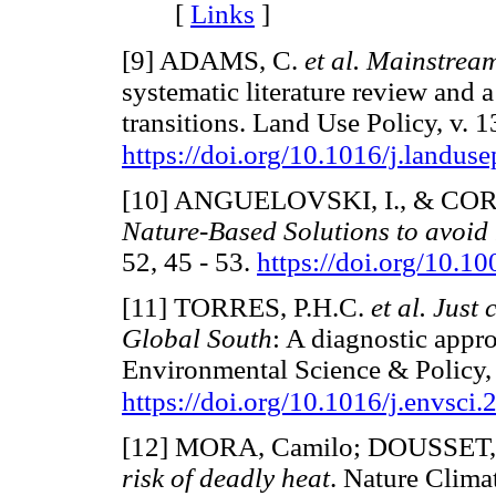
[
Links
]
[9] ADAMS, C.
et al. Mainstream
systematic literature review and a
transitions. Land Use Policy, v.
https://doi.org/10.1016/j.landu
[10] ANGUELOVSKI, I., & COR
Nature-Based Solutions to avoid
52, 45 - 53.
https://doi.org/10.
[11] TORRES, P.H.C.
et al. Just
Global South
: A diagnostic appr
Environmental Science & Policy,
https://doi.org/10.1016/j.envsci
[12] MORA, Camilo; DOUSSET,
risk of deadly heat
. Nature Climat