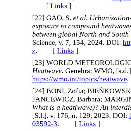
[
Links
]
[22] GAO, S.
et al. Urbanizatio
exposure to compound heatwaves
between global North and South c
Science, v. 7, 154, 2024. DOI:
ht
z
. [
Links
]
[23] WORLD METEOROLOGIC
Heatwave
. Genebra: WMO, [s.d.]
https://wmo.int/topics/heatwave
.
[24] BONI, Zofia; BIEŃKOWSK
JANCEWICZ, Barbara; MARGINE
What is a heat(wave)? An interdi
[S.l.], v. 176, n. 129, 2023. DOI:
03592-3
. [
Links
]