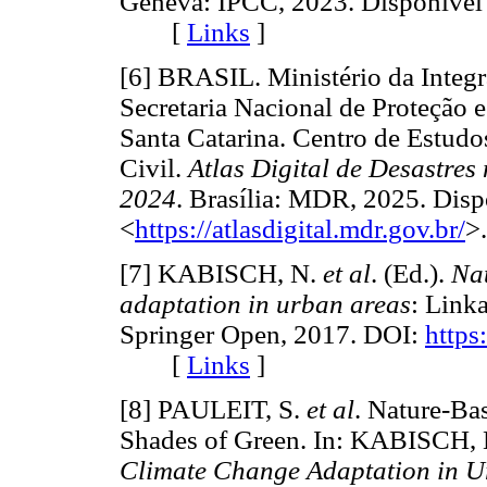
Geneva: IPCC, 2023. Disponível
[
Links
]
[6] BRASIL. Ministério da Integ
Secretaria Nacional de Proteção 
Santa Catarina. Centro de Estudo
Civil.
Atlas Digital de Desastres
2024
. Brasília: MDR, 2025. Disp
<
https://atlasdigital.mdr.gov.br/
>
[7] KABISCH, N.
et al
. (Ed.).
Nat
adaptation in urban areas
: Link
Springer Open, 2017. DOI:
https
[
Links
]
[8] PAULEIT, S.
et al
. Nature-Ba
Shades of Green. In: KABISCH,
Climate Change Adaptation in U