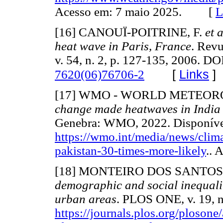
Acesso em: 7 maio 2025. [
L
[16] CANOUÏ-POITRINE, F.
et 
heat wave in Paris, France
. Revu
v. 54, n. 2, p. 127-135, 2006. DO
[
Links
]
7620(06)76706-2
[17] WMO - WORLD METEO
change made heatwaves in India 
Genebra: WMO, 2022. Disponíve
https://wmo.int/media/news/clim
pakistan-30-times-more-likely
..
[18] MONTEIRO DOS SANTOS
demographic and social inequaliti
urban areas
. PLOS ONE, v. 19, n
https://journals.plos.org/plosone/