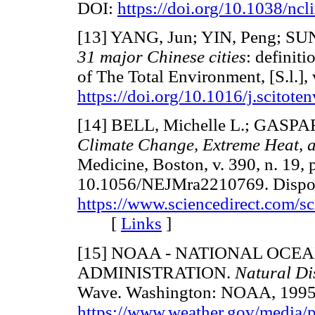
DOI:
https://doi.org/10.1038/nc
[13] YANG, Jun; YIN, Peng; SUN
31 major Chinese cities
: definiti
of The Total Environment, [S.l.],
https://doi.org/10.1016/j.scitote
[14] BELL, Michelle L.; GASP
Climate Change, Extreme Heat, 
Medicine, Boston, v. 390, n. 19,
10.1056/NEJMra2210769. Dispo
https://www.sciencedirect.com/s
[
Links
]
[15] NOAA - NATIONAL OCE
ADMINISTRATION.
Natural Di
Wave. Washington: NOAA, 1995.
https://www.weather.gov/media/p