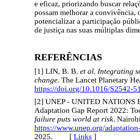
e eficaz, priorizando buscar rel
possam melhorar a convivência, 
potencializar a participação públ
de justiça nas suas múltiplas dime
REFERÊNCIAS
[1] LIN, B. B.
et al. Integrating s
change
. The Lancet Planetary Hea
https://doi.org/10.1016/S2542-
[2] UNEP - UNITED NATIO
Adaptation Gap Report 2022: Too
failure puts world at risk
. Nairob
https://www.unep.org/adaptation
2025. [
Links
]