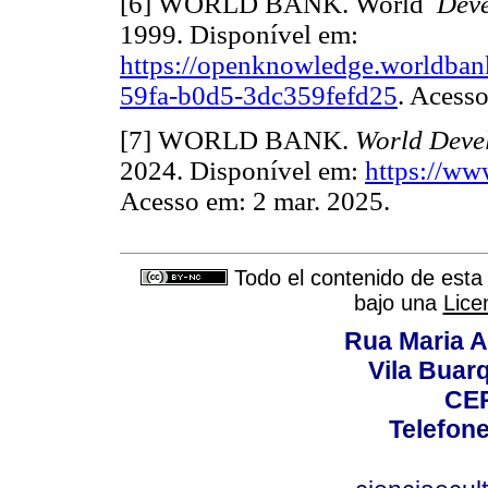
[6] WORLD BANK. World
Deve
1999. Disponível em:
https://openknowledge.worldbank
59fa-b0d5-3dc359fefd25
. Acesso
[7] WORLD BANK.
World Deve
2024. Disponível em:
https://ww
Acesso em: 2 mar. 2025.
Todo el contenido de esta 
bajo una
Lice
Rua Maria A
Vila Buar
CEP
Telefone