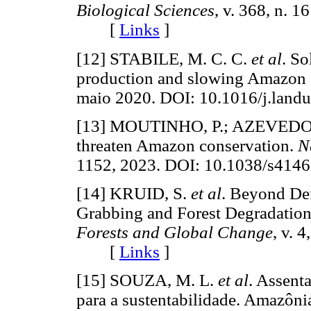
Biological Sciences
, v. 368, n. 
[
Links
]
[12] STABILE, M. C. C.
et al
. So
production and slowing Amazon 
maio 2020. DOI: 10.1016/j.la
[13] MOUTINHO, P.; AZEVEDORA
threaten Amazon conservation.
N
1152, 2023. DOI: 10.1038/s4
[14] KRUID, S.
et al
. Beyond De
Grabbing and Forest Degradation
Forests and Global Change
, v. 
[
Links
]
[15] SOUZA, M. L.
et al
. Assent
para a sustentabilidade. Amazôni