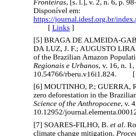
Fronteiras
, [s. l.], v. 2, n. 6, p
Disponível em:
https://journal.idesf.org.br/index
[
Links
]
[5] BRAGA DE ALMEIDA-GABRI
DA LUZ, J. F.; AUGUSTO LIRA 
of the Brazilian Amazon Populat
Regionais e Urbanos
, v. 16, n. 
10.54766/rberu.v16i1.824. 
[6] MOUTINHO, P.; GUERRA, 
zero deforestation in the Brazil
Science of the Anthropocene
, v. 
10.12952/journal.elementa.0
[7] SOARES-FILHO, B.
et al
. Ro
climate change mitigation.
Procee