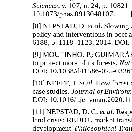
Sciences
, v. 107, n. 24, p. 1082
10.1073/pnas.0913048107. 
[8] NEPSTAD, D.
et al
. Slowing 
policy and interventions in beef
6188, p. 1118–1123, 2014. DO
[9] MOUTINHO, P.; GUIMARÃES,
to protect more of its forests.
Nat
DOI: 10.1038/d41586-025-03
[10] NEEFF, T.
et al
. How forest 
case studies.
Journal of Enviro
DOI: 10.1016/j.jenvman.2020
[11] NEPSTAD, D. C.
et al
. Resp
land crisis: REDD+, market trans
development.
Philosophical Tran