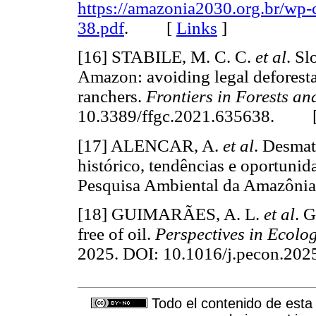
https://amazonia2030.org.br/wp
38.pdf
. [
Links
]
[16] STABILE, M. C. C.
et al
. Sl
Amazon: avoiding legal deforest
ranchers.
Frontiers in Forests a
10.3389/ffgc.2021.635638. 
[17] ALENCAR, A.
et al
. Desma
histórico, tendências e oportunid
Pesquisa Ambiental da Amazôn
[18] GUIMARÃES, A. L.
et al
. 
free of oil.
Perspectives in Ecolo
2025. DOI: 10.1016/j.pecon.
Todo el contenido de esta 