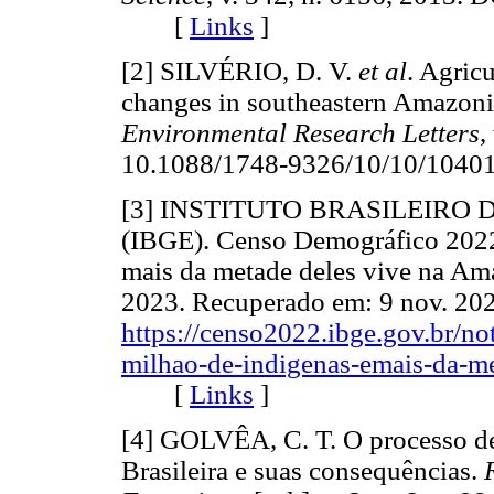
[
Links
]
[2] SILVÉRIO, D. V.
et al
. Agric
changes in southeastern Amazon
Environmental Research Letters
,
10.1088/1748-9326/10/10/10
[3] INSTITUTO BRASILEIRO 
(IBGE). Censo Demográfico 2022:
mais da metade deles vive na Am
2023. Recuperado em: 9 nov. 202
https://censo2022.ibge.gov.br/no
milhao-de-indigenas-emais-da-me
[
Links
]
[4] GOLVÊA, C. T. O processo 
Brasileira e suas consequências.