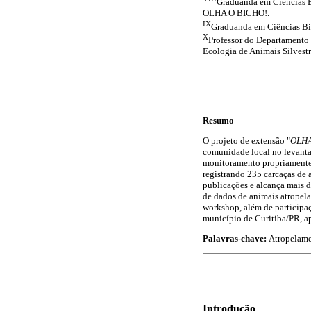
Graduanda em Ciências Bi
OLHA O BICHO!.
IX
Graduanda em Ciências Bi
X
Professor do Departamento
Ecologia de Animais Silves
Resumo
O projeto de extensão "
OLHA
comunidade local no levantam
monitoramento propriamente 
registrando 235 carcaças de 
publicações e alcança mais d
de dados de animais atropela
workshop, além de participaç
município de Curitiba/PR, a
Palavras-chave:
Atropelamen
Introdução