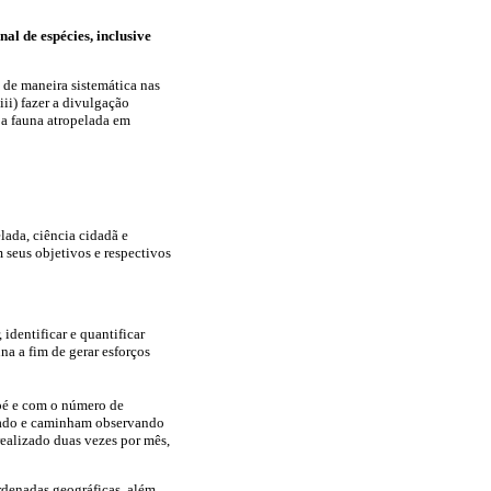
al de espécies, inclusive
 de maneira sistemática nas
ii) fazer a divulgação
e a fauna atropelada em
lada, ciência cidadã e
 seus objetivos e respectivos
identificar e quantificar
a a fim de gerar esforços
 pé e com o número de
udado e caminham observando
 realizado duas vezes por mês,
ordenadas geográficas, além