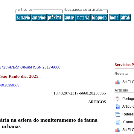
Servicios 
6725
versión On-line
ISSN
2317-6660
Revista
 São Paulo dic. 2025
SciELO
6660.20250065
Articulo
10.48207/2317-6660.20250065
Portug
ARTIGOS
Articu
Referen
tária na esfera do monitoramento de fauna
Como c
s urbanas
SciELO