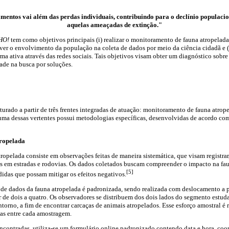
entos vai além das perdas individuais, contribuindo para o declínio populacion
aquelas ameaçadas de extinção."
HO!
tem como objetivos principais (i) realizar o monitoramento de fauna atropelada
over o envolvimento da população na coleta de dados por meio da ciência cidadã e (i
rma ativa através das redes sociais. Tais objetivos visam obter um diagnóstico sobr
ade na busca por soluções.
turado a partir de três frentes integradas de atuação: monitoramento de fauna atrope
uma dessas vertentes possui metodologias específicas, desenvolvidas de acordo com
ropelada
pelada consiste em observações feitas de maneira sistemática, que visam registrar, 
os em estradas e rodovias. Os dados coletados buscam compreender o impacto na faun
[5]
idas que possam mitigar os efeitos negativos.
a de dados da fauna atropelada é padronizada, sendo realizada com deslocamento a
r de dois a quatro. Os observadores se distribuem dos dois lados do segmento est
entorno, a fim de encontrar carcaças de animais atropelados. Esse esforço amostral é
as entre cada amostragem.
 encontradas, utiliza-se um formulário online padronizado contendo data e hora, co