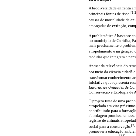
A biodiversidade enfrenta am
[1,
principais fontes de risco.
causas de mortalidade de ani
ameaçadas de extinção, comp
A problemática é bastante c
no município de Curitiba, Pa
mais precisamente o problema
atropelamento e na geração d
medidas que integrem a part
Apesar da relevância do tema
por meio da ciência cidadã e
transformar conhecimento ac
iniciativa que representa es
Entorno de Unidades de Co
Conservação e Ecologia de A
O projeto trata de uma propo
atropelada em vias próximas 
contribuindo para a formação
abordagem promissora nesse c
registro de animais atropela
[3]
social para a conservação.
promover a educação ambient
[14]