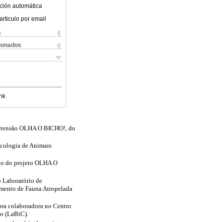
ción automática
articulo por email
s
cionados
nk
 extensão OLHA O BICHO!, do
cologia de Animais
rio do projeto OLHA O
 Laboratório de
amento de Fauna Atropelada
ra colaboradora no Centro
o (LaBiC).