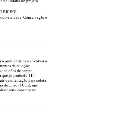
e voluntária do projeto
A O BICHO!
iodiversidade, Conservação e
r a problemática e envolver a
frentes de atuação:
expedições de campo,
m que já produziu 115
is de orientação para coleta
são de curso (TCCs), um
lisar seus impactos no