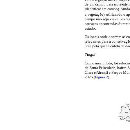
de um campo para a pré-ident
identificar em campo). Ainda,
e vegetação), utilizando o a
campo não seja viável, os re
carcaças encontradas durant
estado.
Os locais onde ocorrem as c
relevantes para a conservaçã
uma pela qual a coleta de da
Tingui
Como área piloto, foi selec
de Santa Felicidade, bairro 
Clara e Airumã e Parque Mun
2025 (
Figura 2
).