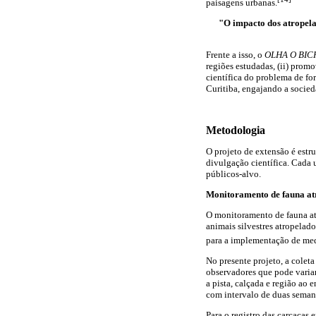
paisagens urbanas.
"O impacto dos atropelam
Frente a isso, o
OLHA O BIC
regiões estudadas, (ii) prom
científica do problema de fo
Curitiba, engajando a socied
Metodologia
O projeto de extensão é estru
divulgação científica. Cada 
públicos-alvo.
Monitoramento de fauna at
O monitoramento de fauna atro
animais silvestres atropelad
para a implementação de med
No presente projeto, a colet
observadores que pode varia
a pista, calçada e região ao 
com intervalo de duas seman
Para o registro das carcaças