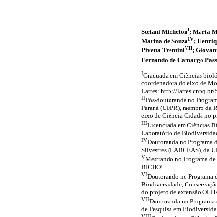
I
Stefani Michelon
; María M
IV
Marina de Souza
; Henriq
VII
Pivetta Trentini
; Giovan
Fernando de Camargo Pass
I
Graduada em Ciências bioló
coordenadora do eixo de Mo
Lattes: http://lattes.cnpq.
II
Pós-doutoranda no Program
Paraná (UFPR), membro da R
eixo de Ciência Cidadã no 
III
Licenciada em Ciências Bi
Laboratório de Biodiversid
IV
Doutoranda no Programa d
Silvestres (LABCEAS), da U
V
Mestrando no Programa de 
BICHO!.
VI
Doutorando no Programa d
Biodiversidade, Conservaçã
do projeto de extensão OLH
VII
Doutoranda no Programa d
de Pesquisa em Biodiversid
VIII