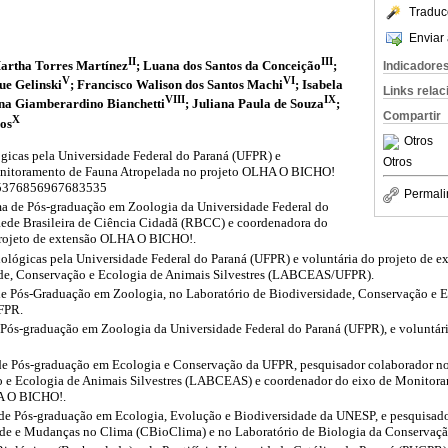
Traduc
Enviar 
II
III
artha Torres Martínez
; Luana dos Santos da Conceição
;
Indicadore
V
VI
ue Gelinski
; Francisco Walison dos Santos Machi
; Isabela
Links rela
VIII
IX
na Giamberardino Bianchetti
; Juliana Paula de Souza
;
Compartir
X
os
Otros
gicas pela Universidade Federal do Paraná (UFPR) e
Otros
nitoramento de Fauna Atropelada no projeto OLHA O BICHO!
br/5376856967683535
Permali
a de Pós-graduação em Zoologia da Universidade Federal do
ede Brasileira de Ciência Cidadã (RBCC) e coordenadora do
projeto de extensão OLHA O BICHO!.
ológicas pela Universidade Federal do Paraná (UFPR) e voluntária do projeto de
ade, Conservação e Ecologia de Animais Silvestres (LABCEAS/UFPR).
e Pós-Graduação em Zoologia, no Laboratório de Biodiversidade, Conservação e E
FPR.
Pós-graduação em Zoologia da Universidade Federal do Paraná (UFPR), e voluntá
e Pós-graduação em Ecologia e Conservação da UFPR, pesquisador colaborador no
o e Ecologia de Animais Silvestres (LABCEAS) e coordenador do eixo de Monitor
A O BICHO!.
e Pós-graduação em Ecologia, Evolução e Biodiversidade da UNESP, e pesquisado
ade e Mudanças no Clima (CBioClima) e no Laboratório de Biologia da Conservaçã