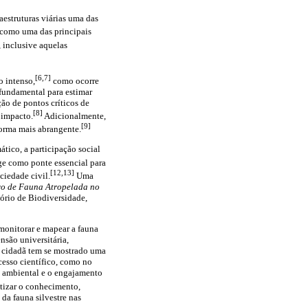
estruturas viárias uma das
 como uma das principais
 inclusive aquelas
[6,7]
o intenso,
como ocorre
 fundamental para estimar
ão de pontos críticos de
[8]
 impacto.
Adicionalmente,
[9]
forma mais abrangente.
ático, a participação social
ge como ponte essencial para
[12,13]
iedade civil.
Uma
o de Fauna Atropelada no
ório de Biodiversidade,
 monitorar e mapear a fauna
nsão universitária,
ia cidadã tem se mostrado uma
cesso científico, como no
o ambiental e o engajamento
atizar o conhecimento,
a fauna silvestre nas