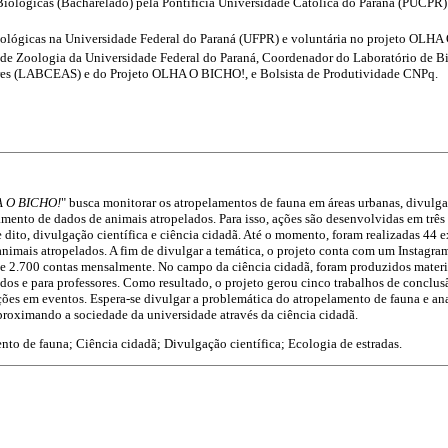
ológicas (Bacharelado) pela Pontifícia Universidade Católica do Paraná (PUCPR) 
ológicas na Universidade Federal do Paraná (UFPR) e voluntária no projeto OLH
 de Zoologia da Universidade Federal do Paraná, Coordenador do Laboratório de B
tres (LABCEAS) e do Projeto OLHA O BICHO!, e Bolsista de Produtividade CNPq.
 O BICHO!
" busca monitorar os atropelamentos de fauna em áreas urbanas, divulga
ento de dados de animais atropelados. Para isso, ações são desenvolvidas em três 
dito, divulgação científica e ciência cidadã. Até o momento, foram realizadas 44 
animais atropelados. A fim de divulgar a temática, o projeto conta com um Instagra
e 2.700 contas mensalmente. No campo da ciência cidadã, foram produzidos materia
dos e para professores. Como resultado, o projeto gerou cinco trabalhos de conclu
ões em eventos. Espera-se divulgar a problemática do atropelamento de fauna e ana
proximando a sociedade da universidade através da ciência cidadã.
to de fauna; Ciência cidadã; Divulgação científica; Ecologia de estradas.