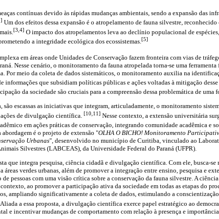
eaças contínuas devido às rápidas mudanças ambientais, sendo a expansão das infra
2]
Um dos efeitos dessa expansão é o atropelamento de fauna silvestre, reconhecido
[3,4]
mais.
O impacto dos atropelamentos leva ao declínio populacional de espécies,
[5]
rometendo a integridade ecológica dos ecossistemas.
omplexa em áreas onde Unidades de Conservação fazem fronteira com vias de tráfeg
raná. Nesse cenário, o monitoramento da fauna atropelada torna-se uma ferramenta
. Por meio da coleta de dados sistemáticos, o monitoramento auxilia na identificaç
e informações que subsidiam políticas públicas e ações voltadas à mitigação desse
icipação da sociedade são cruciais para a compreensão dessa problemática de uma 
, são escassas as iniciativas que integram, articuladamente, o monitoramento sistem
[10,11]
 ações de divulgação científica.
Nesse contexto, a extensão universitária sur
adêmico em ações práticas de conservação, integrando comunidade acadêmica e soc
sa abordagem é o projeto de extensão "
OLHA O BICHO! Monitoramento Participativ
nservação Urbanas
", desenvolvido no município de Curitiba, vinculado ao Laborat
nimais Silvestres (LABCEAS), da Universidade Federal do Paraná (UFPR).
sta que integra pesquisa, ciência cidadã e divulgação científica. Com ele, busca-se
a áreas verdes urbanas, além de promover a integração entre ensino, pesquisa e exte
 de pessoas com uma visão crítica sobre a conservação da fauna silvestre. A ciênc
ontexto, ao promover a participação ativa da sociedade em todas as etapas do pro
dos, ampliando significativamente a coleta de dados, estimulando a conscientizaçã
Aliada a essa proposta, a divulgação científica exerce papel estratégico ao democr
al e incentivar mudanças de comportamento com relação à presença e importância d