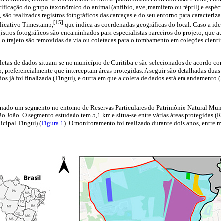
ificação do grupo taxonômico do animal (anfíbio, ave, mamífero ou réptil) e espéc
 são realizados registros fotográficos das carcaças e do seu entorno para caracteriz
[15]
plicativo Timestamp,
que indica as coordenadas geográficas do local. Caso a id
gistros fotográficos são encaminhados para especialistas parceiros do projeto, que a
e o trajeto são removidas da via ou coletadas para o tombamento em coleções cient
oletas de dados situam-se no município de Curitiba e são selecionados de acordo c
o, preferencialmente que interceptam áreas protegidas. A seguir são detalhadas duas 
dos já foi finalizada (Tingui), e outra em que a coleta de dados está em andamento 
ionado um segmento no entorno de Reservas Particulares do Patrimônio Natural Mu
São João. O segmento estudado tem 5,1 km e situa-se entre várias áreas protegidas
icipal Tingui) (
Figura 1
). O monitoramento foi realizado durante dois anos, entre 