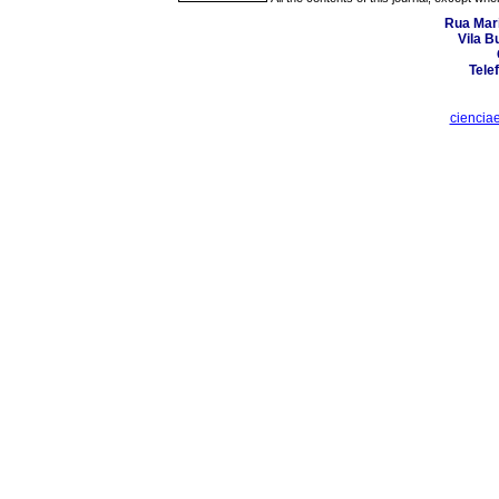
Rua Mari
Vila B
Tele
ciencia