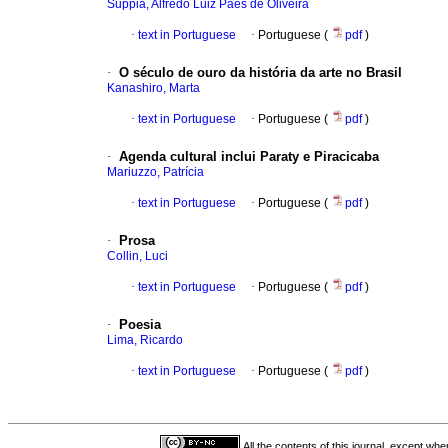
Suppia, Alfredo Luiz Paes de Oliveira
·
text in Portuguese
·
Portuguese (
pdf
)
·
O século de ouro da história da arte no Brasil
Kanashiro, Marta
·
text in Portuguese
·
Portuguese (
pdf
)
·
Agenda cultural inclui Paraty e Piracicaba
Mariuzzo, Patrícia
·
text in Portuguese
·
Portuguese (
pdf
)
·
Prosa
Collin, Luci
·
text in Portuguese
·
Portuguese (
pdf
)
·
Poesia
Lima, Ricardo
·
text in Portuguese
·
Portuguese (
pdf
)
All the contents of this journal, except wh