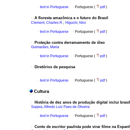
·
text in Portuguese
·
Portuguese (
pdf
)
·
A floresta amazônica e o futuro do Brasil
;
Clement, Charles R.
Higuchi, Niro
·
text in Portuguese
·
Portuguese (
pdf
)
·
Proteção contra derramamento de óleo
Guimarães, Maria
·
text in Portuguese
·
Portuguese (
pdf
)
·
Diretórios de pesquisa
·
text in Portuguese
·
Portuguese (
pdf
)
Cultura
·
História de dez anos de produção digital inclui brasi
Suppia, Alfredo Luiz Paes de Oliveira
·
text in Portuguese
·
Portuguese (
pdf
)
·
Conto de escritor paulista pode virar filme na Espan