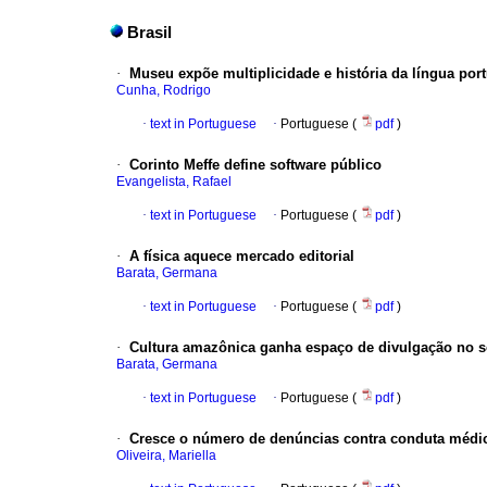
Brasil
·
Museu expõe multiplicidade e história da língua por
Cunha, Rodrigo
·
text in Portuguese
·
Portuguese (
pdf
)
·
Corinto Meffe define software público
Evangelista, Rafael
·
text in Portuguese
·
Portuguese (
pdf
)
·
A física aquece mercado editorial
Barata, Germana
·
text in Portuguese
·
Portuguese (
pdf
)
·
Cultura amazônica ganha espaço de divulgação no 
Barata, Germana
·
text in Portuguese
·
Portuguese (
pdf
)
·
Cresce o número de denúncias contra conduta médi
Oliveira, Mariella