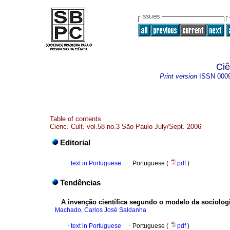
Ciê
Print version
ISSN
000
Table of contents
Cienc. Cult. vol.58 no.3 São Paulo July/Sept. 2006
Editorial
·
text in Portuguese
·
Portuguese (
pdf
)
Tendências
·
A invenção científica segundo o modelo da sociologi
Machado, Carlos José Saldanha
·
text in Portuguese
·
Portuguese (
pdf
)