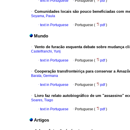
·
text in Portuguese
·
Portuguese (
pdf
)
·
Comunidades locais são pouco beneficiadas com m
Soyama, Paula
·
text in Portuguese
·
Portuguese (
pdf
)
Mundo
·
Vento de furacão esquenta debate sobre mudança cl
Castelfranchi, Yurij
·
text in Portuguese
·
Portuguese (
pdf
)
·
Cooperação transfronteiriça para conservar a Amazô
Barata, Germana
·
text in Portuguese
·
Portuguese (
pdf
)
·
Livro faz relato autobiográfico de um "assassino" 
Soares, Tiago
·
text in Portuguese
·
Portuguese (
pdf
)
Artigos