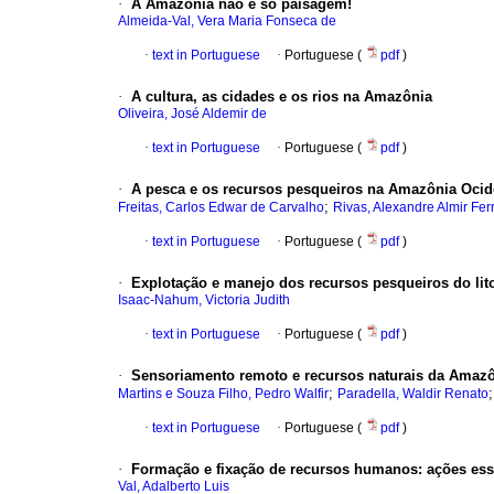
·
A Amazônia não é só paisagem!
Almeida-Val, Vera Maria Fonseca de
·
text in Portuguese
·
Portuguese (
pdf
)
·
A cultura, as cidades e os rios na Amazônia
Oliveira, José Aldemir de
·
text in Portuguese
·
Portuguese (
pdf
)
·
A pesca e os recursos pesqueiros na Amazônia Ocid
;
Freitas, Carlos Edwar de Carvalho
Rivas, Alexandre Almir Fer
·
text in Portuguese
·
Portuguese (
pdf
)
·
Explotação e manejo dos recursos pesqueiros do lit
Isaac-Nahum, Victoria Judith
·
text in Portuguese
·
Portuguese (
pdf
)
·
Sensoriamento remoto e recursos naturais da Amaz
;
Martins e Souza Filho, Pedro Walfir
Paradella, Waldir Renato
·
text in Portuguese
·
Portuguese (
pdf
)
·
Formação e fixação de recursos humanos
:
ações ess
Val, Adalberto Luis