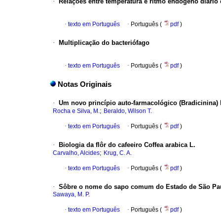
·
Relações entre temperatura e ritmo endógeno diári
·
texto em Português
·
Português (
pdf
)
·
Multiplicação do bacteriófago
·
texto em Português
·
Português (
pdf
)
Notas Originais
·
Um novo princípio auto-farmacológico (Bradicinina) 
;
Rocha e Silva, M.
Beraldo, Wilson T.
·
texto em Português
·
Português (
pdf
)
·
Biologia da flôr do cafeeiro Coffea arabica L.
;
Carvalho, Alcides
Krug, C. A.
·
texto em Português
·
Português (
pdf
)
·
Sôbre o nome do sapo comum do Estado de São Pa
Sawaya, M. P.
·
texto em Português
·
Português (
pdf
)