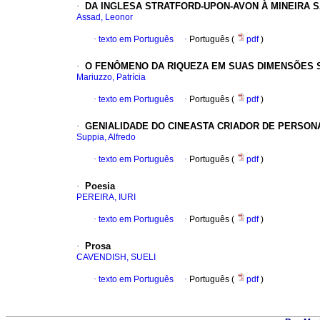
·
D
A INGLESA
S
TRATFORD-UPON-
A
VON À MINEIRA
S
Assad, Leonor
·
texto em Português
·
Português (
pdf
)
·
O
FENÔMENO DA RIQUEZA EM SUAS DIMENSÕES 
Mariuzzo, Patrícia
·
texto em Português
·
Português (
pdf
)
·
G
ENIALIDADE DO CINEASTA CRIADOR DE PERSON
Suppia, Alfredo
·
texto em Português
·
Português (
pdf
)
·
Poesia
PEREIRA, IURI
·
texto em Português
·
Português (
pdf
)
·
Prosa
CAVENDISH, SUELI
·
texto em Português
·
Português (
pdf
)