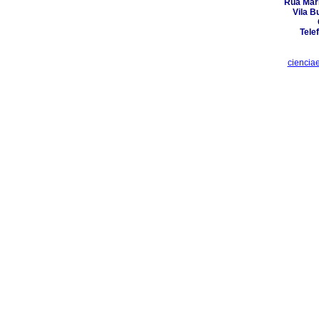
Rua Mari
Vila B
Tele
ciencia