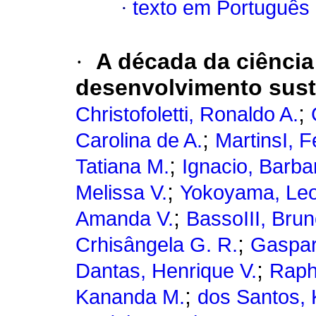
·
texto em Português
·
A década da ciência
desenvolvimento sust
;
Christofoletti, Ronaldo A.
;
Carolina de A.
MartinsI, 
;
Tatiana M.
Ignacio, Barba
;
Melissa V.
Yokoyama, Leo
;
Amanda V.
BassoIII, Brun
;
Crhisângela G. R.
Gaspari
;
Dantas, Henrique V.
Raph
;
Kananda M.
dos Santos, 