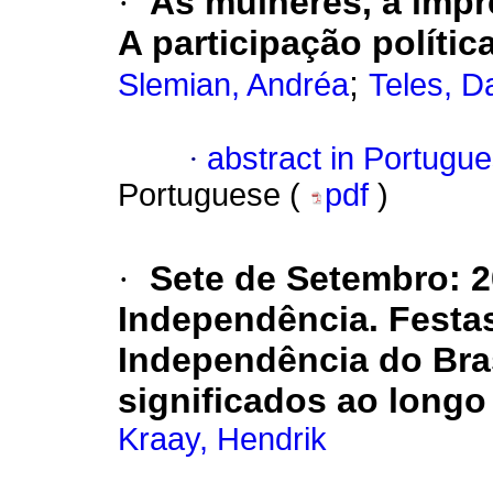
·
As mulheres, a impr
A participação políti
;
Slemian, Andréa
Teles, D
·
abstract in Portugu
Portuguese (
pdf
)
·
Sete de Setembro
:
2
Independência. Festas
Independência do Bras
significados ao long
Kraay, Hendrik