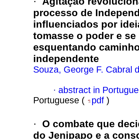
·
Agitação revolucio
processo de Independ
influenciados por idei
tomasse o poder e se 
esquentando caminho 
independente
Souza, George F. Cabral 
·
abstract in Portugu
Portuguese (
pdf
)
·
O combate que decid
do Jenipapo e a cons