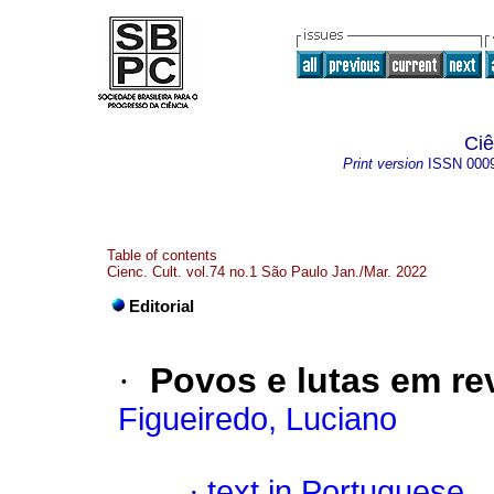
Ciê
Print version
ISSN
000
Table of contents
Cienc. Cult. vol.74 no.1 São Paulo Jan./Mar. 2022
Editorial
·
Povos e lutas em re
Figueiredo, Luciano
·
text in Portuguese