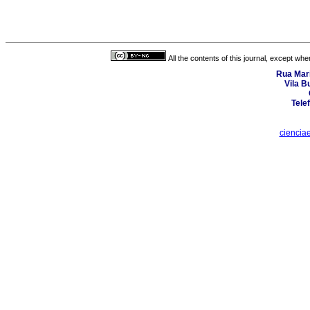
All the contents of this journal, except wh
Rua Mari
Vila B
Tele
ciencia