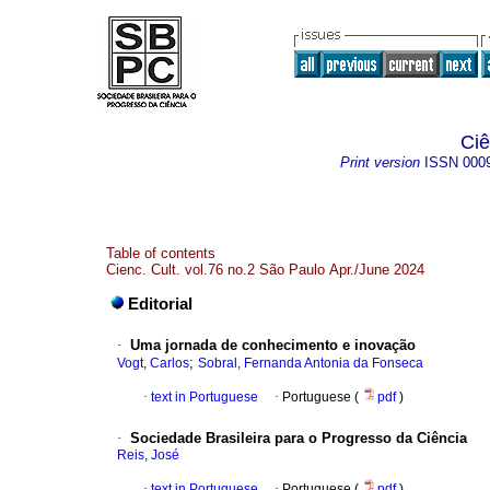
Ciê
Print version
ISSN
000
Table of contents
Cienc. Cult. vol.76 no.2 São Paulo Apr./June 2024
Editorial
·
Uma jornada de conhecimento e inovação
;
Vogt, Carlos
Sobral, Fernanda Antonia da Fonseca
·
text in Portuguese
·
Portuguese (
pdf
)
·
Sociedade Brasileira para o Progresso da Ciência
Reis, José
·
text in Portuguese
·
Portuguese (
pdf
)