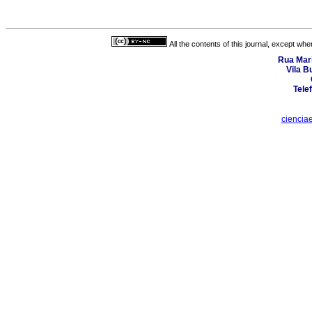
All the contents of this journal, except wh
Rua Mari
Vila B
Tele
ciencia