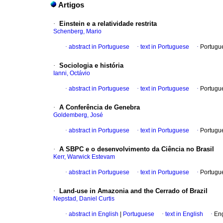
Artigos
·
Einstein e a relatividade restrita
Schenberg, Mario
·
abstract in Portuguese
·
text in Portuguese
·
Portugu
·
Sociologia e história
Ianni, Octávio
·
abstract in Portuguese
·
text in Portuguese
·
Portugu
·
A Conferência de Genebra
Goldemberg, José
·
abstract in Portuguese
·
text in Portuguese
·
Portugu
·
A SBPC e o desenvolvimento da Ciência no Brasil
Kerr, Warwick Estevam
·
abstract in Portuguese
·
text in Portuguese
·
Portugu
·
Land-use in Amazonia and the Cerrado of Brazil
Nepstad, Daniel Curtis
·
abstract in English
|
Portuguese
·
text in English
·
Eng