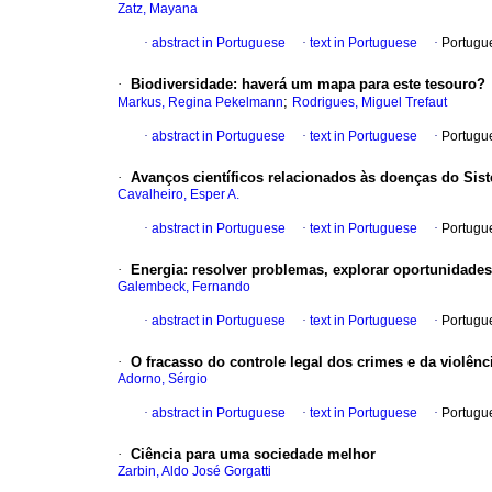
Zatz, Mayana
·
abstract in Portuguese
·
text in Portuguese
·
Portugu
·
Biodiversidade
:
haverá um mapa para este tesouro?
;
Markus, Regina Pekelmann
Rodrigues, Miguel Trefaut
·
abstract in Portuguese
·
text in Portuguese
·
Portugu
·
Avanços científicos relacionados às doenças do Si
Cavalheiro, Esper A.
·
abstract in Portuguese
·
text in Portuguese
·
Portugu
·
Energia
:
resolver problemas, explorar oportunidades
Galembeck, Fernando
·
abstract in Portuguese
·
text in Portuguese
·
Portugu
·
O fracasso do controle legal dos crimes e da violên
Adorno, Sérgio
·
abstract in Portuguese
·
text in Portuguese
·
Portugu
·
Ciência para uma sociedade melhor
Zarbin, Aldo José Gorgatti