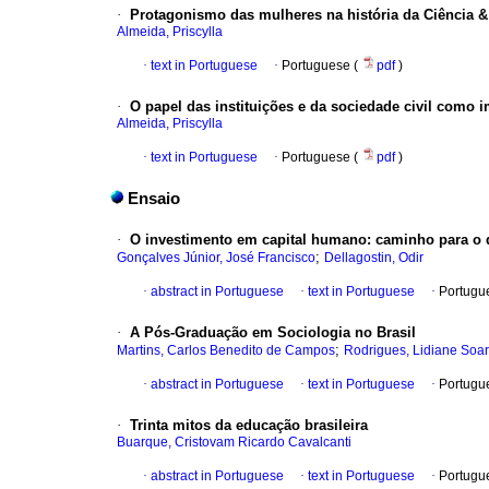
·
Protagonismo das mulheres na história da Ciência & 
Almeida, Priscylla
·
text in Portuguese
·
Portuguese (
pdf
)
·
O papel das instituições e da sociedade civil como 
Almeida, Priscylla
·
text in Portuguese
·
Portuguese (
pdf
)
Ensaio
·
O investimento em capital humano
:
caminho para o 
;
Gonçalves Júnior, José Francisco
Dellagostin, Odir
·
abstract in Portuguese
·
text in Portuguese
·
Portugu
·
A Pós-Graduação em Sociologia no Brasil
;
Martins, Carlos Benedito de Campos
Rodrigues, Lidiane Soa
·
abstract in Portuguese
·
text in Portuguese
·
Portugu
·
Trinta mitos da educação brasileira
Buarque, Cristovam Ricardo Cavalcanti
·
abstract in Portuguese
·
text in Portuguese
·
Portugu