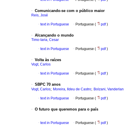
·
Comunicando-se com o público maior
Reis, José
·
text in Portuguese
·
Portuguese (
pdf
)
·
Alcançando o mundo
Timo-Iaria, Cesar
·
text in Portuguese
·
Portuguese (
pdf
)
·
Volta às raízes
Vogt, Carlos
·
text in Portuguese
·
Portuguese (
pdf
)
·
SBPC 70 anos
;
;
Vogt, Carlos
Moreira, Ildeu de Castro
Bolzani, Vanderlan
·
text in Portuguese
·
Portuguese (
pdf
)
·
O futuro que queremos para o país
·
text in Portuguese
·
Portuguese (
pdf
)