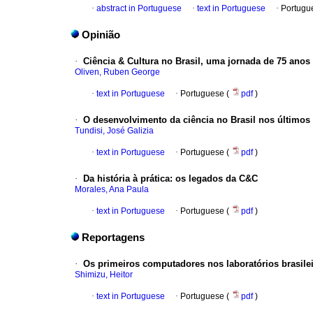
·
abstract in Portuguese
·
text in Portuguese
·
Portugu
Opinião
·
Ciência & Cultura no Brasil, uma jornada de 75 anos
Oliven, Ruben George
·
text in Portuguese
·
Portuguese (
pdf
)
·
O desenvolvimento da ciência no Brasil nos últimos
Tundisi, José Galizia
·
text in Portuguese
·
Portuguese (
pdf
)
·
Da história à prática
:
os legados da C&C
Morales, Ana Paula
·
text in Portuguese
·
Portuguese (
pdf
)
Reportagens
·
Os primeiros computadores nos laboratórios brasile
Shimizu, Heitor
·
text in Portuguese
·
Portuguese (
pdf
)