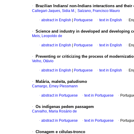
·
Brazilian Indians/ non-Indians interactions and their 
;
Callegari-Jaques, Sidia M.
Salzano, Francisco Mauro
·
abstract in English
|
Portuguese
·
text in English
·
Eng
·
Science and industry in developed and developing c
Meis, Leopoldo de
·
abstract in English
|
Portuguese
·
text in English
·
Eng
·
Preventing or criticizing the process of modernizatio
Velho, Otávio
·
abstract in English
|
Portuguese
·
text in English
·
Eng
·
Malária, maleita, paludismo
Camargo, Erney Plessmann
·
abstract in Portuguese
·
text in Portuguese
·
Portugu
·
Os indígenas pedem passagem
Carvalho, Maria Rosário de
·
abstract in Portuguese
·
text in Portuguese
·
Portugu
·
Clonagem e células-tronco