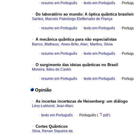
·
resumo em Português
·
texto em Português
·
Portug
·
Do laboratório ao mundo: A óptica quântica brasileir
Santos, Marcelo Paleólogo Elefteriadis de França
·
resumo em Português
·
texto em Português
·
Portug
·
A mecânica quântica para não especialistas
;
;
Barros, Matheus
Alves-Brito, Alan
Martins, Silvia
·
resumo em Português
·
texto em Português
·
Portug
·
O surgimento das ideias quânticas no Brasil
Moreira, Ildeu de Castro
·
resumo em Português
·
texto em Português
·
Portug
Opinião
·
As incertas incertezas de Heisenberg: um diálogo
Lévy-Leblond, Jean-Marc
·
texto em Português
·
Português (
pdf
)
·
Cortes Quânticos
Silva, Renan Siqueira da