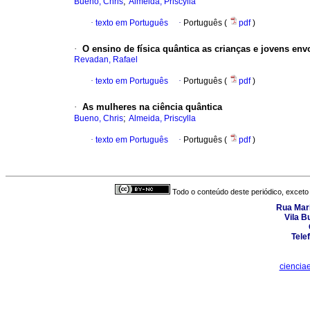
;
Bueno, Chris
Almeida, Priscylla
·
texto em Português
·
Português (
pdf
)
·
O ensino de física quântica as crianças e jovens en
Revadan, Rafael
·
texto em Português
·
Português (
pdf
)
·
As mulheres na ciência quântica
;
Bueno, Chris
Almeida, Priscylla
·
texto em Português
·
Português (
pdf
)
Todo o conteúdo deste periódico, exceto 
Rua Mari
Vila B
Tele
ciencia