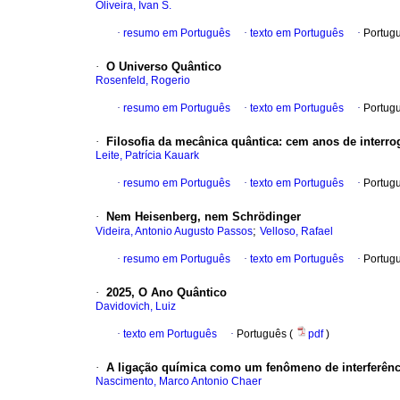
Oliveira, Ivan S.
·
resumo em Português
·
texto em Português
·
Portug
·
O Universo Quântico
Rosenfeld, Rogerio
·
resumo em Português
·
texto em Português
·
Portug
·
Filosofia da mecânica quântica: cem anos de interro
Leite, Patrícia Kauark
·
resumo em Português
·
texto em Português
·
Portug
·
Nem Heisenberg, nem Schrödinger
;
Videira, Antonio Augusto Passos
Velloso, Rafael
·
resumo em Português
·
texto em Português
·
Portug
·
2025, O Ano Quântico
Davidovich, Luiz
·
texto em Português
·
Português (
pdf
)
·
A ligação química como um fenômeno de interferênc
Nascimento, Marco Antonio Chaer