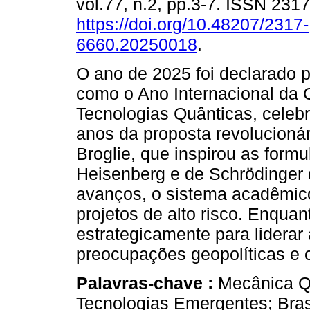
vol.77, n.2, pp.3-7. ISSN 231
https://doi.org/10.48207/2317-
6660.20250018
.
O ano de 2025 foi declarado 
como o Ano Internacional da 
Tecnologias Quânticas, celeb
anos da proposta revolucionár
Broglie, que inspirou as form
Heisenberg e de Schrödinger
avanços, o sistema acadêmico 
projetos de alto risco. Enqua
estrategicamente para liderar
preocupações geopolíticas e c
Palavras-chave :
Mecânica Qu
Tecnologias Emergentes; Bras