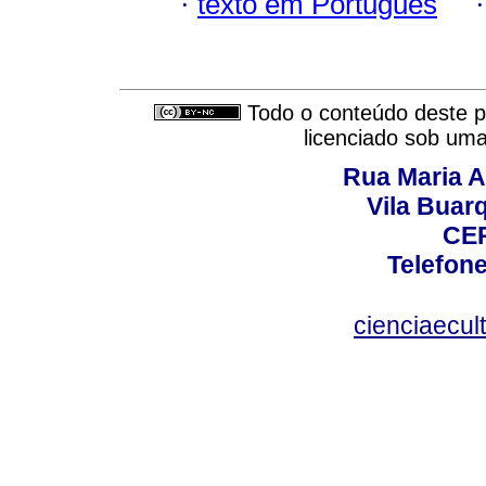
·
texto em Português
Todo o conteúdo deste pe
licenciado sob um
Rua Maria A
Vila Buar
CEP
Telefone
cienciaecul