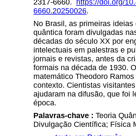
2317-6660.
https://doi.org/1
6660.20250026
.
No Brasil, as primeiras ideias 
quântica foram divulgadas na
décadas do século XX por en
intelectuais em palestras e p
jornais e revistas, antes da c
formais na década de 1930. O
matemático Theodoro Ramos t
contexto. Cientistas visitante
ajudaram na difusão, que foi 
época.
Palavras-chave :
Teoria Quânt
Divulgação Científica; Física