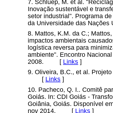
7. Schluep, M. et al. "Recicla
Inovação sustentável e transf
setor industrial". Programa 
da Universidade das Nações
8. Mattos, K.M. da C.; Mattos,
impactos ambientais causados 
logística reversa para minimi
ambiente". Encontro Nacional
2008. [
Links
]
9. Oliveira, B.C., et al. Proje
[
Links
]
10. Pacheco, Q. I.. Comitê pa
Goiás. In: CDI Goiás - Transf
Goiânia, Goiás. Disponível e
nov 2014. [
Links
]