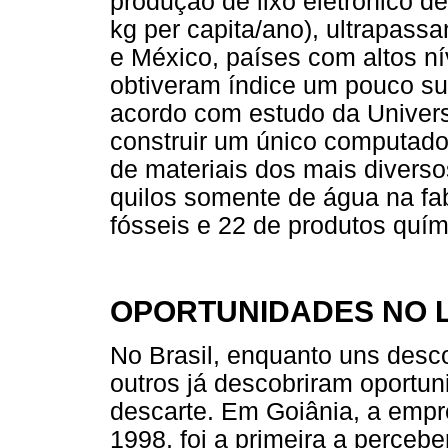
produção de lixo eletrônico d
kg per capita/ano), ultrapass
e México, países com altos n
obtiveram índice um pouco sup
acordo com estudo da Univer
construir um único computador
de materiais dos mais diverso
quilos somente de água na fa
fósseis e 22 de produtos quím
OPORTUNIDADES NO L
No Brasil, enquanto uns desco
outros já descobriram oportu
descarte. Em Goiânia, a empr
1998, foi a primeira a percebe