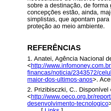
sobre a destinação, de forma g
concepções estão, ainda, maj
simplistas, que apontam par
proteção ao meio ambiente.
REFERÊNCIAS
1. Anatei, Agência Nacional 
<
http://www.infomoney.com.b
financas/noticia/2343572/celu
maior-dos-ultimos-anos
>. Ac
2. Prizibisczki, C.. Disponível
<
http://www.oeco.org.br/repor
desenvolvimento-tecnologico
[
Links
]