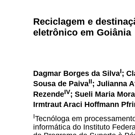
Reciclagem e destinaç
eletrônico em Goiânia
I
Dagmar Borges da Silva
; C
II
Sousa de Paiva
; Julianna 
IV
Rezende
; Sueli Maria Mor
Irmtraut Araci Hoffmann Pfr
I
Tecnóloga em processamento
informática do Instituto Feder