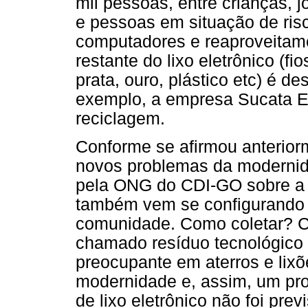
mil pessoas, entre crianças, 
e pessoas em situação de ris
computadores e reaproveitame
restante do lixo eletrônico (fi
prata, ouro, plástico etc) é d
exemplo, a empresa Sucata El
reciclagem.
Conforme se afirmou anteriorm
novos problemas da modernid
pela ONG do CDI-GO sobre a r
também vem se configurando 
comunidade. Como coletar? C
chamado resíduo tecnológico
preocupante em aterros e lix
modernidade e, assim, um pr
de lixo eletrônico não foi pre