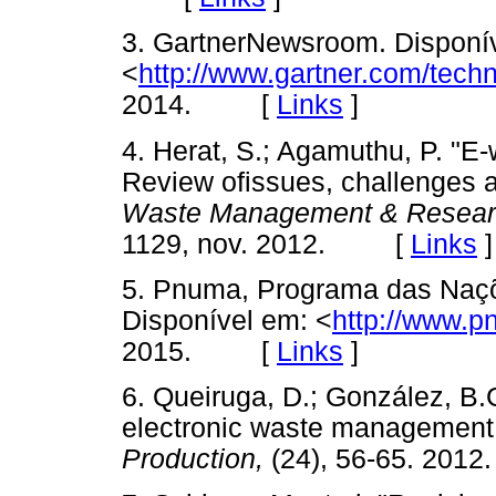
3. GartnerNewsroom. Disponí
<
http://www.gartner.com/tech
2014. [
Links
]
4. Herat, S.; Agamuthu, P. "E
Review ofissues, challenges a
Waste Management & Resea
1129, nov. 2012. [
Links
]
5. Pnuma, Programa das Naçõ
Disponível em: <
http://www.p
2015. [
Links
]
6. Queiruga, D.; González, B.
electronic waste management 
Production,
(24), 56-65. 2