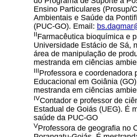
do Programa de Suporte à Pós
Ensino Particulares (Prosup/
Ambientais e Saúde da Pontif
(PUC-GO). Email:
bs.dagmar
II
Farmacêutica bioquímica e p
Universidade Estácio de Sá, 
área de manipulação de produ
mestranda em ciências ambi
III
Professora e coordenadora
Educacional em Goiânia (GO)
mestranda em ciências ambi
IV
Contador e professor de ciê
Estadual de Goiás (UEG). É m
saúde da PUC-GO
V
Professora de geografia no C
Porangatu-Goiás. É mestrand