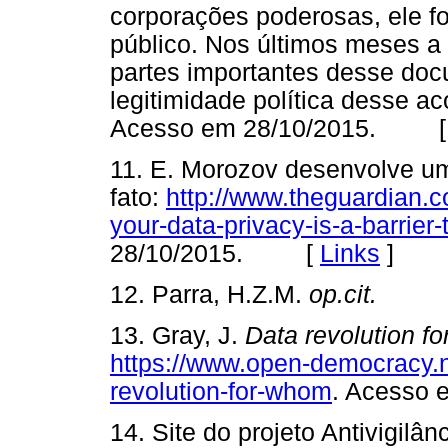
corporações poderosas, ele fo
público. Nos últimos meses a
partes importantes desse doc
legitimidade política desse a
Acesso em 28/10/2015. 
11. E. Morozov desenvolve um
fato:
http://www.theguardian.c
your-data-privacy-is-a-barrie
28/10/2015. [
Links
]
12. Parra, H.Z.M.
op.cit.
13. Gray, J.
Data revolution f
https://www.open-democracy.n
revolution-for-whom
. Acesso
14. Site do projeto Antivigilân