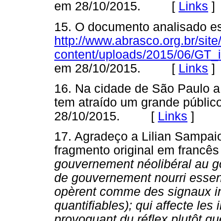
em 28/10/2015. [
Links
]
15. O documento analisado es
http://www.abrasco.org.br/site
content/uploads/2015/06/GT_i
em 28/10/2015. [
Links
]
16. Na cidade de São Paulo a
tem atraído um grande públic
28/10/2015. [
Links
]
17. Agradeço a Lilian Sampaio
fragmento original em francê
gouvernement néolibéral au 
de gouvernement nourri essen
opèrent comme des signaux inf
quantifiables); qui affecte les 
provoquant du réflex plutôt qu