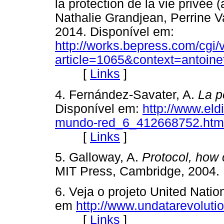
la protection de la vie privée (
Nathalie Grandjean, Perrine 
2014. Disponível em:
http://works.bepress.com/cgi/
article=1065&context=antoine
[
Links
]
4. Fernández-Savater, A.
La p
Disponível em:
http://www.eldi
mundo-red_6_412668752.htm
[
Links
]
5. Galloway, A.
Protocol, how c
MIT Press, Cambridge, 20
6. Veja o projeto United Nati
em
http://www.undatarevolutio
[
Links
]