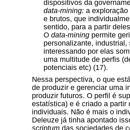
dispositivos da govername
data-mining:
a exploração
e brutos, que individual
sentido, para a partir del
O
data-mining
permite ger
personalizante, industrial,
interessando por elas so
uma multitude de perfis (
potenciais etc) (17).
Nessa perspectiva, o que est
de produzir e gerenciar uma in
produzir futuros. O perfil é su
estatística) e é criado a partir
individuais. Não é mais o indi
Deleuze já tinha apontado is
scriptum
das sociedades de c