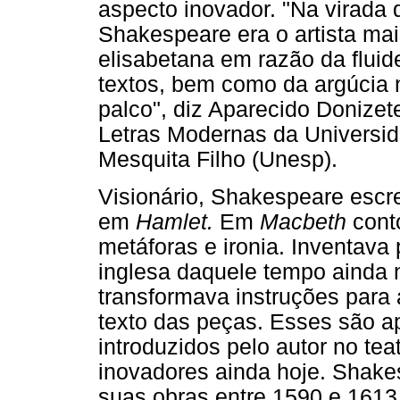
aspecto inovador. "Na virada 
Shakespeare era o artista ma
elisabetana em razão da fluid
textos, bem como da argúcia
palco", diz Aparecido Donize
Letras Modernas da Universid
Mesquita Filho (Unesp).
Visionário, Shakespeare escr
em
Hamlet.
Em
Macbeth
conto
metáforas e ironia. Inventava
inglesa daquele tempo ainda 
transformava instruções para 
texto das peças. Esses são ap
introduzidos pelo autor no t
inovadores ainda hoje. Shake
suas obras entre 1590 e 1613.