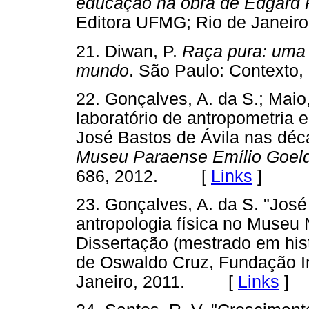
educação na obra de Edgard 
Editora UFMG; Rio de Janeir
21. Diwan, P.
Raça pura: uma h
mundo
. São Paulo: Contex
22. Gonçalves, A. da S.; Maio,
laboratório de antropometria e
José Bastos de Ávila nas déc
Museu Paraense Emílio Goel
686, 2012. [
Links
]
23. Gonçalves, A. da S. "Jos
antropologia física no Museu 
Dissertação (mestrado em hist
de Oswaldo Cruz, Fundação In
Janeiro, 2011. [
Links
]