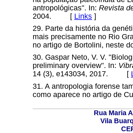
antropológicas". In:
Revista d
2004. [
Links
]
29. Parte da história da gené
mais precisamente no Rio Gr
no artigo de Bortolini, neste d
30. Gaspar Neto, V. V. "Biologi
preliminary overview". In:
Vibr
14 (3), e143034, 2017. [
31. A antropologia forense t
como aparece no artigo de Cu
Rua Maria A
Vila Buar
CEP