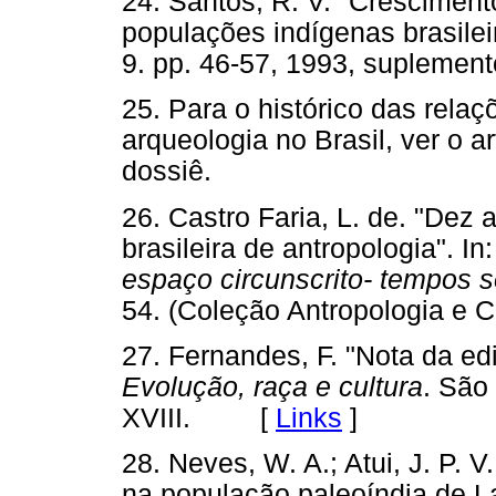
24. Santos, R. V. "Crescimento
populações indígenas brasileir
9. pp. 46-57, 1993, suplem
25. Para o histórico das relaç
arqueologia no Brasil, ver o 
dossiê.
26. Castro Faria, L. de. "Dez 
brasileira de antropologia". In
espaço circunscrito- tempos s
54. (Coleção Antropologia e
27. Fernandes, F. "Nota da edi
Evolução, raça e cultura
. São
XVIII. [
Links
]
28. Neves, W. A.; Atui, J. P.
na população paleoíndia de L