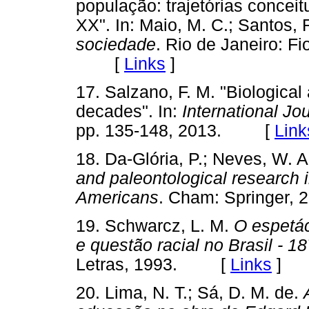
população: trajetórias conceit
XX". In: Maio, M. C.; Santos, R
sociedade
. Rio de Janeiro: F
[
Links
]
17. Salzano, F. M. "Biological 
decades". In:
International Jo
pp. 135-148, 2013. [
Link
18. Da-Glória, P.; Neves, W. A
and paleontological research i
Americans
. Cham: Springe
19. Schwarcz, L. M.
O espetác
e questão racial no Brasil - 1
Letras, 1993. [
Links
]
20. Lima, N. T.; Sá, D. M. de.