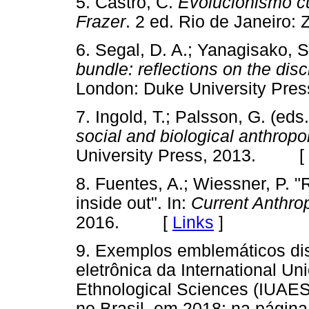
5. Castro, C.
Evolucionismo cu
Frazer
. 2 ed. Rio de Janeir
6. Segal, D. A.; Yanagisako, S
bundle: reflections on the disc
London: Duke University P
7. Ingold, T.; Palsson, G. (eds
social and biological anthropo
University Press, 2013. [
8. Fuentes, A.; Wiessner, P. "
inside out". In:
Current Anthro
2016. [
Links
]
9. Exemplos emblemáticos dis
eletrônica da International Un
Ethnological Sciences (IUAES)
no Brasil, em 2018; na págin