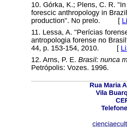
10. Górka, K.; Plens, C. R. "In 
forescic anthropology in Brazil.
production". No prelo. [
L
11. Lessa, A. "Perícias forense
antropologia forense no Brasil
44, p. 153-154, 2010. [
L
12. Arns, P. E.
Brasil: nunca m
Petrópolis: Vozes. 1996. 
Rua Maria A
Vila Buar
CEP
Telefone
cienciaecul