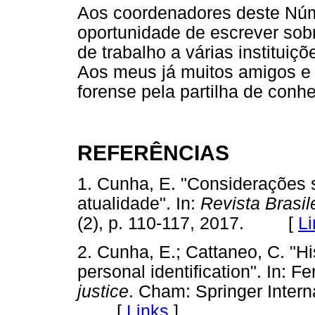
Aos coordenadores deste Núm
oportunidade de escrever sob
de trabalho a várias instituiçõ
Aos meus já muitos amigos e c
forense pela partilha de con
REFERÊNCIAS
1. Cunha, E. "Considerações 
atualidade". In:
Revista Brasil
(2), p. 110-117, 2017. [
Li
2. Cunha, E.; Cattaneo, C. "His
personal identification". In: Fe
justice
. Cham: Springer Intern
[
Links
]