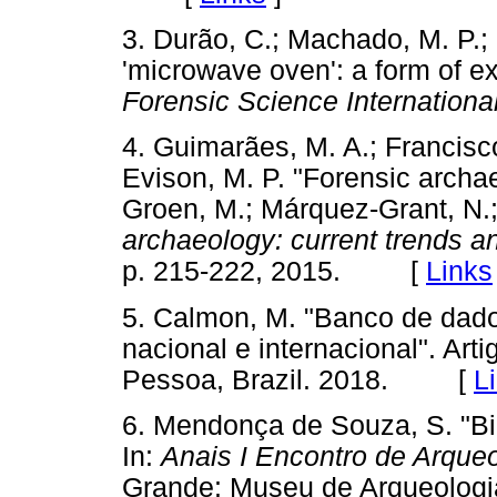
3. Durão, C.; Machado, M. P.; 
'microwave oven': a form of ex
Forensic Science Internationa
4. Guimarães, M. A.; Francisc
Evison, M. P. "Forensic archae
Groen, M.; Márquez-Grant, N.;
archaeology: current trends a
p. 215-222, 2015. [
Links
5. Calmon, M. "Banco de dado
nacional e internacional". Ar
Pessoa, Brazil. 2018. [
L
6. Mendonça de Souza, S. "Bio
In:
Anais I Encontro de Arque
Grande: Museu de Arqueologi