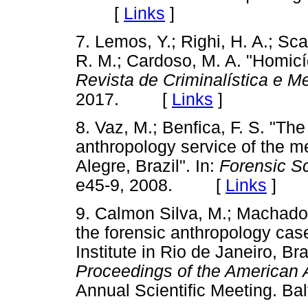
[
Links
]
7. Lemos, Y.; Righi, H. A.; Sca
R. M.; Cardoso, M. A. "Homicídi
Revista de Criminalística e M
2017. [
Links
]
8. Vaz, M.; Benfica, F. S. "The
anthropology service of the me
Alegre, Brazil". In:
Forensic Sc
e45-9, 2008. [
Links
]
9. Calmon Silva, M.; Machado, 
the forensic anthropology cas
Institute in Rio de Janeiro, Br
Proceedings of the American
Annual Scientific Meeting. 