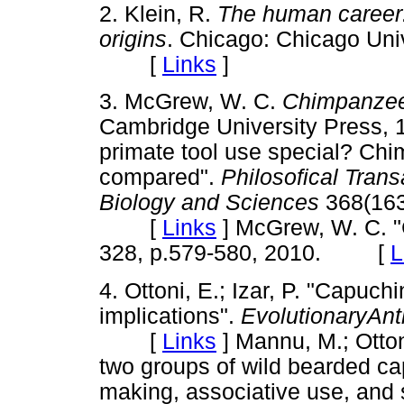
2. Klein, R.
The human career:
origins
. Chicago: Chicago Univ
[
Links
]
3. McGrew, W. C.
Chimpanzee 
Cambridge University Pres
primate tool use special? C
compared".
Philosofical Tran
Biology and Sciences
368(163
[
Links
]
McGrew, W. C. "
328, p.579-580, 2010. [
L
4. Ottoni, E.; Izar, P. "Capuc
implications".
EvolutionaryAnt
[
Links
]
Mannu, M.; Ottoni
two groups of wild bearded ca
making, associative use, and 