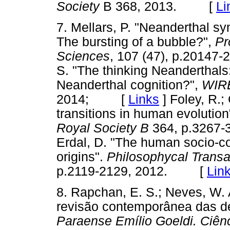
Society
B 368, 2013. [
Li
7. Mellars, P. "Neanderthal 
The bursting of a bubble?",
Pr
Sciences
, 107 (47), p.201
S. "The thinking Neanderthal
Neanderthal cognition?",
WIRE
2014; [
Links
]
Foley, R.;
transitions in human evolution
Royal Society B
364, p.3267
Erdal, D. "The human socio-co
origins".
Philosophycal Transa
p.2119-2129, 2012. [
Lin
8. Rapchan, E. S.; Neves, W. 
revisão contemporânea das d
Paraense Emílio Goeldi. Ciê