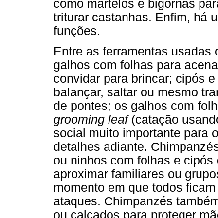
como martelos e bigornas para 
triturar castanhas. Enfim, há
funções.
Entre as ferramentas usadas 
galhos com folhas para acena
convidar para brincar; cipós e
balançar, saltar ou mesmo tra
de pontes; os galhos com fol
grooming leaf
(catação usando
social muito importante para 
detalhes adiante. Chimpanzé
ou ninhos com folhas e cipós
aproximar familiares ou grupo
momento em que todos ficam d
ataques. Chimpanzés também
ou calçados para proteger mã