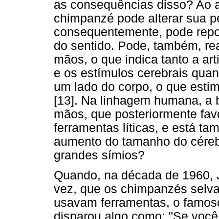
as consequências disso? Ao a
chimpanzé pode alterar sua p
consequentemente, pode repo
do sentido. Pode, também, re
mãos, o que indica tanto a ar
e os estímulos cerebrais quant
um lado do corpo, o que esti
[13]. Na linhagem humana, a b
mãos, que posteriormente fav
ferramentas líticas, e está t
aumento do tamanho do cérebr
grandes símios?
Quando, na década de 1960, J
vez, que os chimpanzés selv
usavam ferramentas, o famos
disparou algo como: "Se você