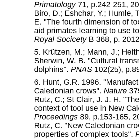
Primatology
71, p.242-251,
Biro, D.; Eshchar, Y.; Humle, T
E. "The fourth dimension of to
aid primates learning to use t
Royal Socicety
B 368, p. 2
5. Krützen, M.; Mann, J.; Heith
Sherwin, W. B. "Cultural trans
dolphins".
PNAS
102(25), p
6. Hunt, G.R. 1996. "Manufac
Caledonian crows".
Nature
37
Rutz, C.; St Clair, J. J. H. "T
context of tool use in New Ca
Proceedings
89, p.153-165
Rutz, C. "New Caledonian crow
properties of complex tools".
P