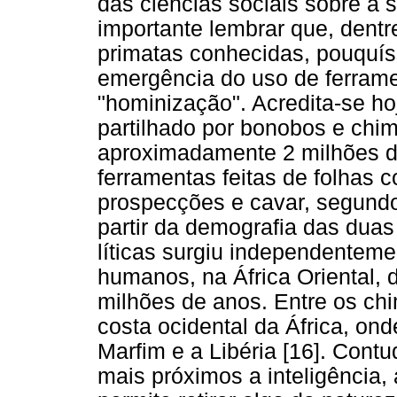
das ciências sociais sobre a 
importante lembrar que, dentr
primatas conhecidas, pouquís
emergência do uso de ferram
"hominização". Acredita-se 
partilhado por bonobos e chi
aproximadamente 2 milhões d
ferramentas feitas de folhas co
prospecções e cavar, segund
partir da demografia das duas
líticas surgiu independenteme
humanos, na África Oriental, 
milhões de anos. Entre os ch
costa ocidental da África, on
Marfim e a Libéria [16]. Cont
mais próximos a inteligência,