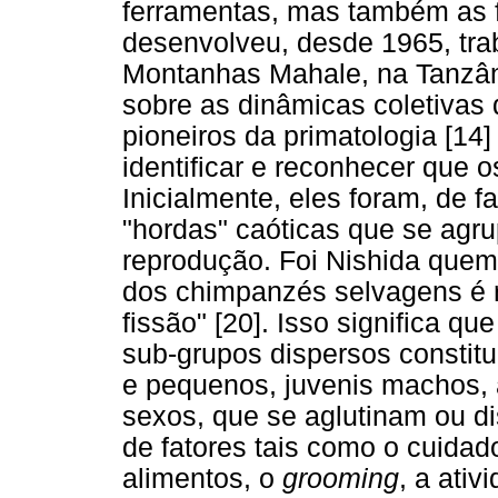
ferramentas, mas também as 
desenvolveu, desde 1965, tra
Montanhas Mahale, na Tanzâni
sobre as dinâmicas coletivas
pioneiros da primatologia [14
identificar e reconhecer que 
Inicialmente, eles foram, de 
"hordas" caóticas que se agr
reprodução. Foi Nishida quem 
dos chimpanzés selvagens é r
fissão" [20]. Isso significa q
sub-grupos dispersos constitu
e pequenos, juvenis machos,
sexos, que se aglutinam ou d
de fatores tais como o cuidado
alimentos, o
grooming
, a ati