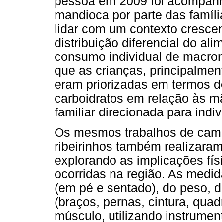
pessoa em 2009 foi acompan
mandioca por parte das famíli
lidar com um contexto crescen
distribuição diferencial do a
consumo individual de macron
que as crianças, principalmen
eram priorizadas em termos d
carboidratos em relação às m
familiar direcionada para indi
Os mesmos trabalhos de cam
ribeirinhos também realizara
explorando as implicações fí
ocorridas na região. As medida
(em pé e sentado), do peso, d
(braços, pernas, cintura, qua
músculo, utilizando instrumen