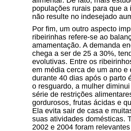
alimentar. De fato, mais estu
populações rurais para que a
não resulte no indesejado aum
Por fim, um outro aspecto im
ribeirinhas refere-se ao balan
amamentação. A demanda ener
chega a ser de 25 a 30%, ten
evolutivas. Entre os ribeiri
em média cerca de um ano e d
durante 40 dias após o parto 
o resguardo, a mulher diminui
série de restrições alimentare
gordurosos, frutas ácidas e q
Ela evita sair de casa e muit
suas atividades domésticas. T
2002 e 2004 foram relevantes