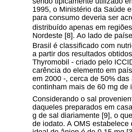
sendo tipicamente utilizado e
1995, o Ministério da Saúde e
para consumo deveria ser acr
distribuído apenas em regiõe
Nordeste [8]. Ao lado de paí
Brasil é classificado com nutr
a partir dos resultados obtido
Thyromobil - criado pelo ICC
carência do elemento em país
em 2000 -, cerca de 50% das 
continham mais de 60 mg de io
Considerando o sal provenient
daqueles preparados em casa
g de sal diariamente [9], o q
de iodato. A OMS estabelece
ideal do ânion é de 0,15 mg [