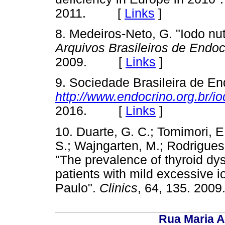
2011. [
Links
]
8. Medeiros-Neto, G. "Iodo nu
Arquivos Brasileiros de Endoc
2009. [
Links
]
9. Sociedade Brasileira de En
http://www.endocrino.org.br/io
2016. [
Links
]
10. Duarte, G. C.; Tomimori, E.
S.; Wajngarten, M.; Rodrigues
"The prevalence of thyroid dys
patients with mild excessive i
Paulo".
Clinics
, 64, 135. 2
Rua Maria A