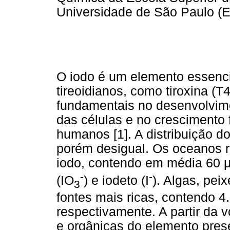
Universidade de São Paulo (
O iodo é um elemento essenci
tireoidianos, como tiroxina (T4
fundamentais no desenvolvime
das células e no crescimento 
humanos [1]. A distribuição d
porém desigual. Os oceanos r
iodo, contendo em média 60 μ
-
-
(IO
) e iodeto (I
). Algas, pei
3
fontes mais ricas, contendo 4
respectivamente. A partir da v
e orgânicas do elemento pres