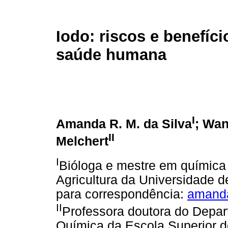
Iodo: riscos e benefíci
saúde humana
I
Amanda R. M. da Silva
; Wan
II
Melchert
I
Bióloga e mestre em química 
Agricultura da Universidade 
para correspondência:
amanda
II
Professora doutora do Depar
Química da Escola Superior de