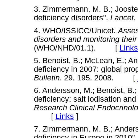
3. Zimmermann, M. B.; Jooste, 
deficiency disorders".
Lancet
,
4. WHO/ISSICC/Unicef.
Asses
disorders and monitoring their
(WHO/NHD/01.1). [
Links
5. Benoist, B.; McLean, E.; An
deficiency in 2007: global pr
Bulletin
, 29, 195. 2008. [
6. Andersson, M.; Benoist, B.;
deficiency: salt iodisation and
Research Clinical Endocrinol
[
Links
]
7. Zimmermann, M. B.; Anders
deficiency in Europe in 2010"