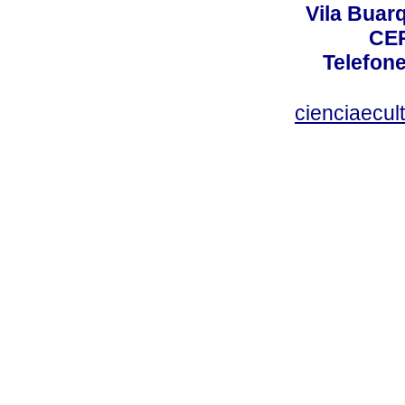
Vila Buar
CEP
Telefone
cienciaecul