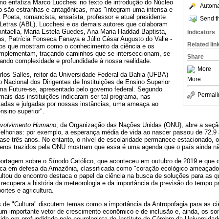
como enfatiza Marco Lucchesi no texto de introdução do Núcleo
Automat
o são estranhas e antagônicas, mas "integram uma intensa e
. Poeta, romancista, ensaísta, professor e atual presidente
Send th
 Letras (ABL), Lucchesi e os demais autores que colaboram
antaella, Maria Estela Guedes, Ana Maria Haddad Baptista,
Indicators
s, Patrícia Fonseca Fanaya e Júlio César Augusto do Valle -
Related lin
gos que mostram como o conhecimento da ciência e os
complementam, traçando caminhos que se interseccionam, se
Share
ando complexidade e profundidade à nossa realidade.
More
los Salles, reitor da Universidade Federal da Bahia (UFBA)
More
 Nacional dos Dirigentes de Instituições de Ensino Superior
ama Future-se, apresentado pelo governo federal. Segundo
Permali
mais das instituições indicaram ser tal programa, nas
tadas e julgadas por nossas instâncias, uma ameaça ao
ensino superior".
nvolvimento Humano
, da Organização das Nações Unidas (ONU), abre a seção
melhorias: por exemplo, a esperança média de vida ao nascer passou de 72,9 
se três anos. No entanto, o nível de escolaridade permanece estacionado, o
eros trazidos pela ONU mostram que essa é uma agenda que o país ainda nã
ortagem sobre o Sínodo Católico, que aconteceu em outubro de 2019 e que 
ica em defesa da Amazônia, classificada como "coração ecológico ameaçado
ltou do encontro destaca o papel da ciência na busca de soluções para as q
 recupera a história da meteorologia e da importância da previsão do tempo p
rtes e agricultura.
s de "Cultura" discutem temas como a importância da Antropofagia para as c
um importante vetor de crescimento econômico e de inclusão e, ainda, os so
utido em profundidade pelo neurologista do Instituto do Cérebro da Universida