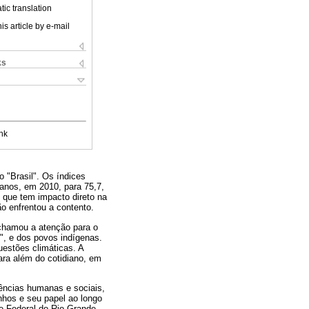
ic translation
is article by e-mail
ks
nk
 "Brasil". Os índices
anos, em 2010, para 75,7,
 que tem impacto direto na
o enfrentou a contento.
chamou a atenção para o
", e dos povos indígenas.
uestões climáticas. A
ara além do cotidiano, em
iências humanas e sociais,
nhos e seu papel ao longo
de Federal do Rio Grande