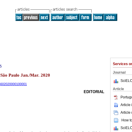
Services 
5
Journal
1 São Paulo Jan./Mar. 2020
SciELO
-66602020000100001
Article
EDITORIAL
Portug
Article
Article
How to 
SciELO