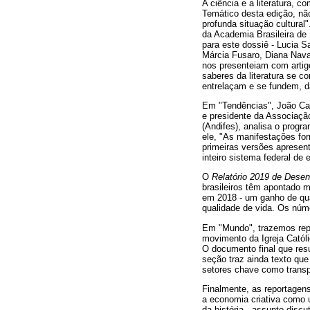
A ciência e a literatura, 
Temático desta edição, nã
profunda situação cultural"
da Academia Brasileira de
para este dossiê - Lucia S
Márcia Fusaro, Diana Nava
nos presenteiam com arti
saberes da literatura se 
entrelaçam e se fundem, d
Em "Tendências", João Car
e presidente da Associação
(Andifes), analisa o progr
ele, "As manifestações for
primeiras versões apresen
inteiro sistema federal de 
O
Relatório 2019 de Dese
brasileiros têm apontado 
em 2018 - um ganho de qua
qualidade de vida. Os núm
Em "Mundo", trazemos rep
movimento da Igreja Catól
O documento final que resu
seção traz ainda texto que
setores chave como transpo
Finalmente, as reportagen
a economia criativa como 
da história - assunto disc