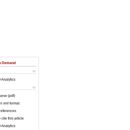
on Demand
 Analytics
uese (pdf)
 in xml format
 references
cite this article
 Analytics