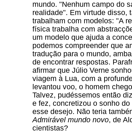
mundo. "Nenhum campo do sa
realidade". Em virtude disso, t
trabalham com modelos: "A rea
física trabalha com abstracç
um modelo que ajuda a conceptu
podemos compreender que am
tradução para o mundo, ambas
de encontrar respostas. Par
afirmar que Júlio Verne sonh
viagem à Lua, com a profunde
levantou voo, o homem chegou
Talvez, pudéssemos então dizer
e fez, concretizou o sonho do
esse desejo. Não teria tamb
Admirável mundo novo
, de A
cientistas?