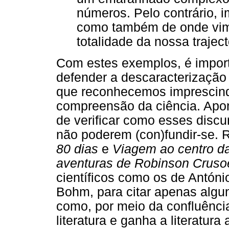
números. Pelo contrário, i
como também de onde vimo
totalidade da nossa trajectó
Com estes exemplos, é import
defender a descaracterização 
que reconhecemos imprescind
compreensão da ciência. Apon
de verificar como esses disc
não poderem (con)fundir-se
80 dias
e
Viagem ao centro da
aventuras de Robinson Cruso
científicos como os de Antóni
Bohm, para citar apenas alg
como, por meio da confluência
literatura e ganha a literatur