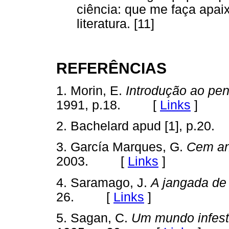
ciência: que me faça apa
literatura. [11]
REFERÊNCIAS
1. Morin, E.
Introdução ao pe
1991, p.18. [
Links
]
2. Bachelard apud [1], p.20.
3. García Marques, G.
Cem an
2003. [
Links
]
4. Saramago, J.
A jangada de
26. [
Links
]
5. Sagan, C.
Um mundo infes