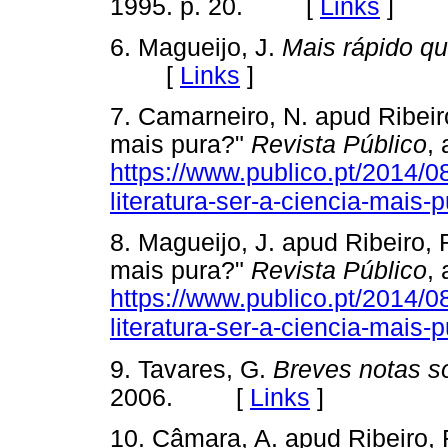
1995. p. 20. [
Links
]
6. Magueijo, J.
Mais rápido qu
[
Links
]
7. Camarneiro, N. apud Ribeiro
mais pura?"
Revista Público
,
https://www.publico.pt/2014/08
literatura-ser-a-ciencia-mais
8. Magueijo, J. apud Ribeiro, R
mais pura?"
Revista Público
,
https://www.publico.pt/2014/08
literatura-ser-a-ciencia-mais
9. Tavares, G.
Breves notas s
2006. [
Links
]
10. Câmara, A. apud Ribeiro, R